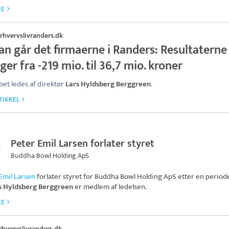
RE
rhvervslivranders.dk
an går det firmaerne i Randers: Resultaterne
ger fra -219 mio. til 36,7 mio. kroner
bet ledes af direktør
Lars Hyldsberg Berggreen
.
TIKKEL
Peter Emil Larsen forlater styret
Buddha Bowl Holding ApS
Emil Larsen
forlater styret for
Buddha Bowl Holding ApS
etter en periode
s Hyldsberg Berggreen
er medlem af ledelsen.
RE
rhvervslivranders.dk