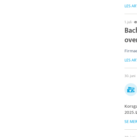
LES AR
e
1. juli
·
Bac
over
Firmae
LES AR
30. juni
Korsg
2025.
SE ME