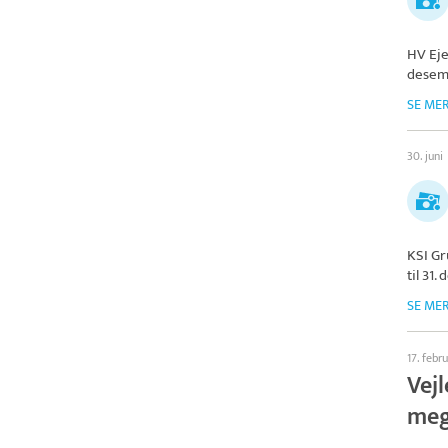
HV Ej
desem
SE ME
30. juni
KSI G
til 31
SE ME
17. febr
Vejl
meg