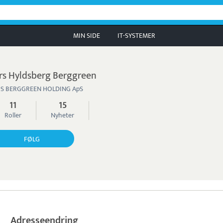
MIN SIDE
IT-SYSTEMER
rs Hyldsberg Berggreen
RS BERGGREEN HOLDING ApS
11
15
Roller
Nyheter
FØLG
Adresseendring