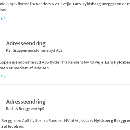
ade 8 ApS
flytter fra Randers NV til Vejle.
Lars Hyldsberg Berggreen
er 
lsen.
RE
Adresseendring
KSI Gruppen ejendomme syd ApS
ruppen ejendomme syd ApS
flytter fra Randers NV til Vejle.
Lars Hyldsbe
reen
er medlem af ledelsen.
RE
Adresseendring
Bach & Berggreen ApS
& Berggreen ApS
flytter fra Randers NV til Vejle.
Lars Hyldsberg Berggre
 af ledelsen.