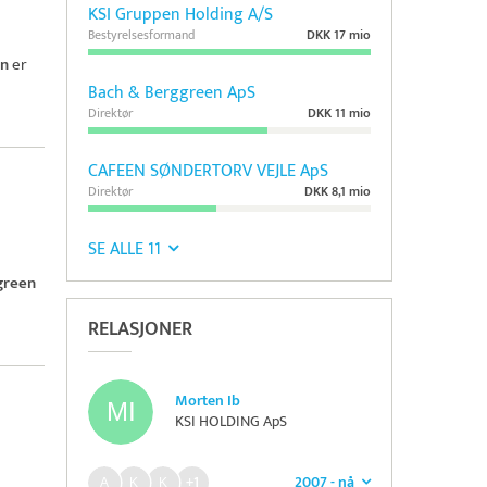
KSI Gruppen Holding A/S
Bestyrelsesformand
DKK 17 mio
en
er
Bach & Berggreen ApS
Direktør
DKK 11 mio
CAFEEN SØNDERTORV VEJLE ApS
Direktør
DKK 8,1 mio
SE ALLE 11
green
RELASJONER
Morten Ib
KSI HOLDING ApS
2007 - nå
+1