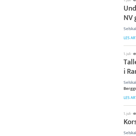
1. juli
·
Und
NV g
Selska
LES AR
e
1. juli
·
Tal
i Ra
Selska
Bergg
LES AR
e
1. juli
·
Kor
Selska