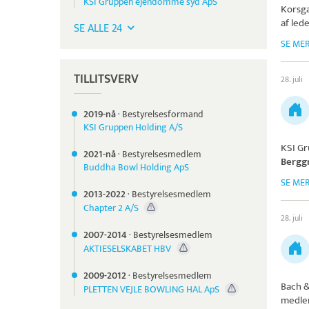
KSI Gruppen ejendomme syd ApS
Korsg
af lede
SE ALLE 24
SE ME
TILLITSVERV
28. juli
2019-nå
·
Bestyrelsesformand
KSI Gruppen Holding A/S
KSI G
2021-nå
·
Bestyrelsesmedlem
Bergg
Buddha Bowl Holding ApS
SE ME
2013-
2022
·
Bestyrelsesmedlem
Chapter 2 A/S
28. juli
2007-
2014
·
Bestyrelsesmedlem
AKTIESELSKABET HBV
2009-
2012
·
Bestyrelsesmedlem
Bach 
PLETTEN VEJLE BOWLING HAL ApS
medlem