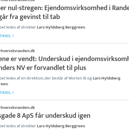
er nul-stregen: Ejendomsvirksomhed i Rand
år fra gevinst til tab
bet ledes af direktør
Lars Hyldsberg Berggreen
.
TIKKEL
rhvervslivranders.dk
lene er vendt: Underskud i ejendomsvirksom
nders NV er forvandlet til plus
bet ledes af en direktion, der består af Morten Ib og
Lars Hyldsberg
reen
.
TIKKEL
rhvervslivranders.dk
sgade 8 ApS får underskud igen
bet ledes af direktør
Lars Hyldsberg Berggreen
.