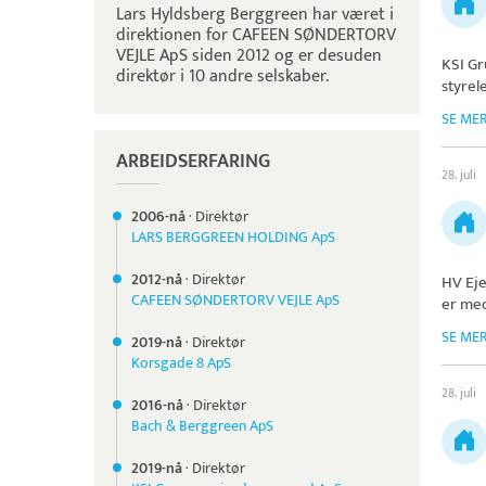
Lars Hyldsberg Berggreen har været i
direktionen for CAFEEN SØNDERTORV
VEJLE ApS siden 2012 og er desuden
KSI Gr
direktør i 10 andre selskaber.
styrel
SE ME
ARBEIDSERFARING
28. juli
2006-nå
·
Direktør
LARS BERGGREEN HOLDING ApS
2012-nå
·
Direktør
HV Ej
CAFEEN SØNDERTORV VEJLE ApS
er med
SE ME
2019-nå
·
Direktør
Korsgade 8 ApS
28. juli
2016-nå
·
Direktør
Bach & Berggreen ApS
2019-nå
·
Direktør