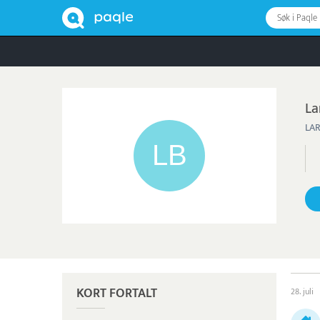
Søk i Paqle
La
LA
KORT FORTALT
28. juli