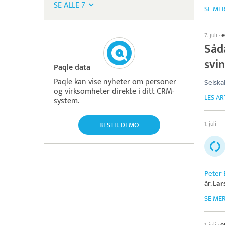
SE ALLE 7
SE ME
e
7. juli
·
Såd
svin
Paqle data
Paqle kan vise nyheter om personer
Selska
og virksomheter direkte i ditt CRM-
LES AR
system.
1. juli
BESTIL DEMO
Peter 
år.
Lar
SE ME
e