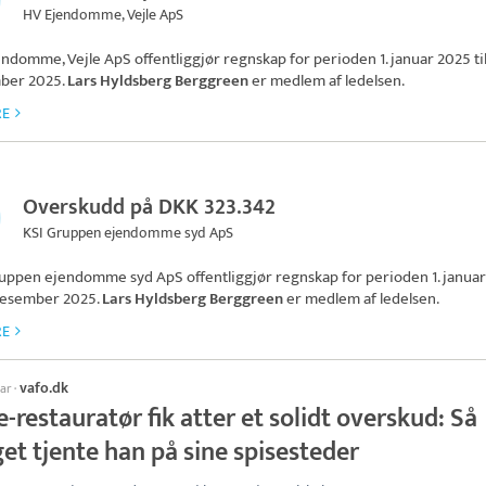
HV Ejendomme, Vejle ApS
endomme, Vejle ApS
offentliggjør regnskap for perioden 1. januar 2025 til
ber 2025.
Lars Hyldsberg Berggreen
er medlem af ledelsen.
RE
Overskudd på DKK 323.342
KSI Gruppen ejendomme syd ApS
ruppen ejendomme syd ApS
offentliggjør regnskap for perioden 1. janua
. desember 2025.
Lars Hyldsberg Berggreen
er medlem af ledelsen.
RE
vafo.dk
uar
·
e-restauratør fik atter et solidt overskud: Så
et tjente han på sine spisesteder