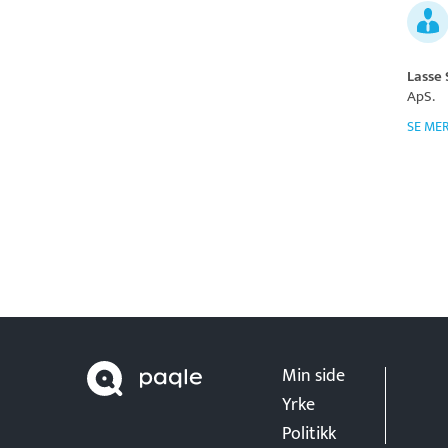
Lasse
ApS
.
SE ME
Min side
Yrke
Politikk