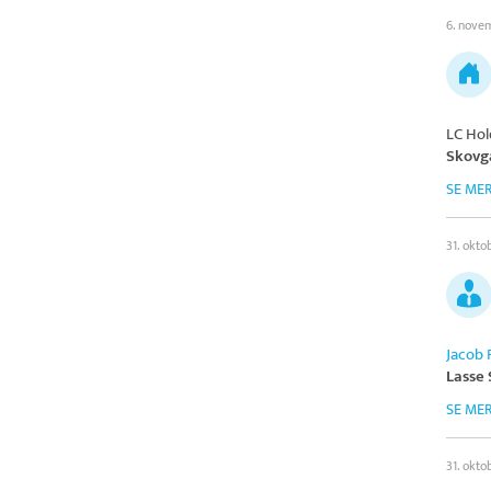
6. nove
LC Hol
Skovg
SE ME
31. okto
Jacob 
Lasse
SE ME
31. okto