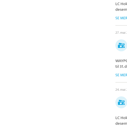
LC Hol
desem
SE ME
27. mai
WAYPO
til 31
SE ME
24. mai
LC Hol
desem