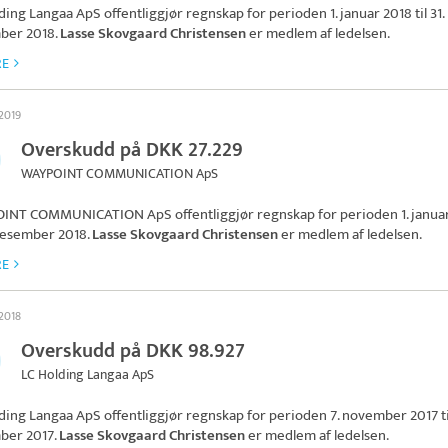
ding Langaa ApS
offentliggjør regnskap for perioden 1. januar 2018 til 31.
ber 2018.
Lasse Skovgaard Christensen
er medlem af ledelsen.
RE
 2019
Overskudd på DKK 27.229
WAYPOINT COMMUNICATION ApS
INT COMMUNICATION ApS
offentliggjør regnskap for perioden 1. janua
. desember 2018.
Lasse Skovgaard Christensen
er medlem af ledelsen.
RE
 2018
Overskudd på DKK 98.927
LC Holding Langaa ApS
ding Langaa ApS
offentliggjør regnskap for perioden 7. november 2017 til
ber 2017.
Lasse Skovgaard Christensen
er medlem af ledelsen.