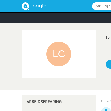
Søk i Paqle
La
ARBEIDSERFARING
18. mai