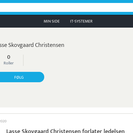
MIN SIDE
IT-SYSTEMER
sse Skovgaard Christensen
0
Roller
FØLG
 2020
Lasse Skovgaard Christensen forlater ledelsen