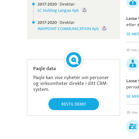
2017-
2020
·
Direktør
LC Holding Langaa ApS
Lasse
2017-
2020
·
Direktør
etter 
WAYPOINT COMMUNICATION ApS
SE ME
18. mai
Paqle data
Paqle kan vise nyheter om personer
Lasse
og virksomheter direkte i ditt CRM-
period
system.
SE ME
BESTIL DEMO
28. mai