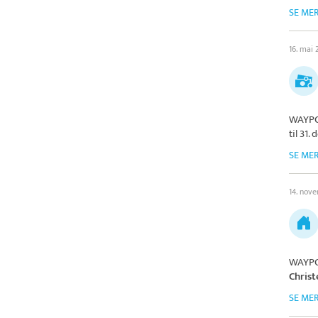
SE ME
16. mai 
WAYPO
til 31
SE ME
14. nov
WAYPO
Chris
SE ME