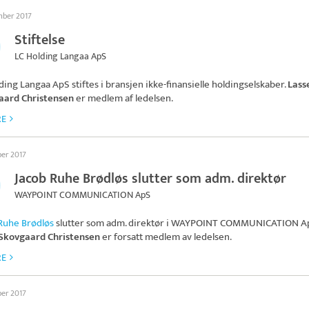
mber 2017
Stiftelse
LC Holding Langaa ApS
ding Langaa ApS
stiftes i bransjen ikke-finansielle holdingselskaber.
Lass
aard Christensen
er medlem af ledelsen.
RE
ber 2017
Jacob Ruhe Brødløs slutter som adm. direktør
WAYPOINT COMMUNICATION ApS
Ruhe Brødløs
slutter som adm. direktør i
WAYPOINT COMMUNICATION A
 Skovgaard Christensen
er forsatt medlem av ledelsen.
RE
ber 2017