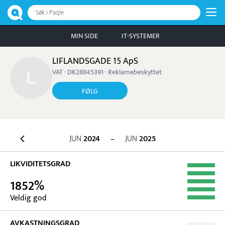
Søk i Paqle
MIN SIDE
IT-SYSTEMER
LIFLANDSGADE 15 ApS
VAT · DK28845391 · Reklamebeskyttet
FØLG
JUN
2024
–
JUN
2025
LIKVIDITETSGRAD
1852%
Veldig god
AVKASTNINGSGRAD