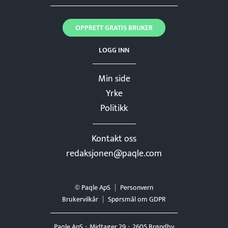
OPPRETT GRATIS BRUKER
LOGG INN
Min side
Yrke
Politikk
Kontakt oss
redaksjonen@paqle.com
© Paqle ApS
Personvern
Brukervilkår
Spørsmål om GDPR
Paqle ApS
Midtager 29
2605 Brøndby