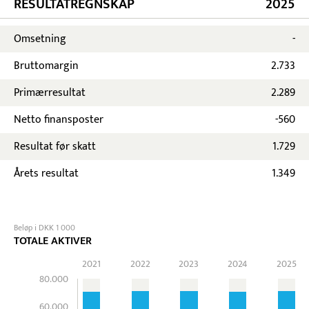
RESULTATREGNSKAP
2025
Omsetning
-
Bruttomargin
2.733
Primærresultat
2.289
Netto finansposter
-560
Resultat før skatt
1.729
Årets resultat
1.349
Beløp i DKK 1 000
TOTALE AKTIVER
2021
2022
2023
2024
2025
80.000
60.000