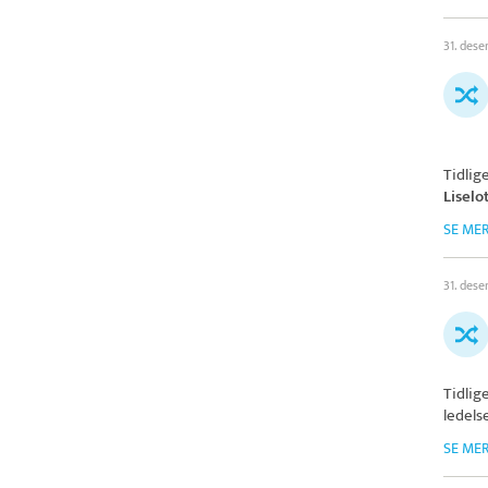
31. des
Tidlig
Liselo
SE ME
31. des
Tidlig
ledels
SE ME