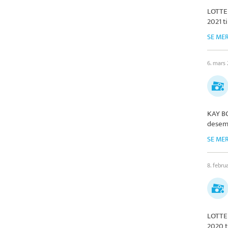
LOTTE
2021 t
SE ME
6. mars
KAY B
desem
SE ME
8. febru
LOTTE
2020 t