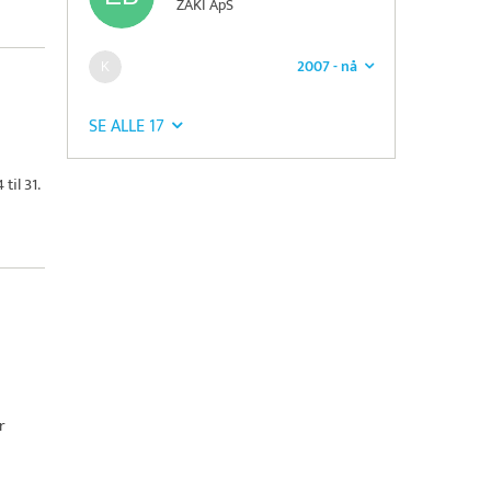
ZAKI ApS
2007 - nå
SE ALLE 17
til 31.
r