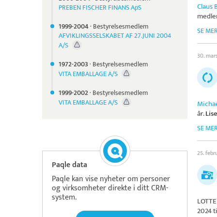
Claus 
PREBEN FISCHER FINANS ApS
medlem
1999-
2004
·
Bestyrelsesmedlem
SE ME
AFVIKLINGSSELSKABET AF 27.JUNI 2004
A/S
30. mar
1972-
2003
·
Bestyrelsesmedlem
VITA EMBALLAGE A/S
1999-
2002
·
Bestyrelsesmedlem
VITA EMBALLAGE A/S
Micha
år.
Lis
SE ME
25. febr
Paqle data
Paqle kan vise nyheter om personer
og virksomheter direkte i ditt CRM-
system.
LOTTE
2024 t