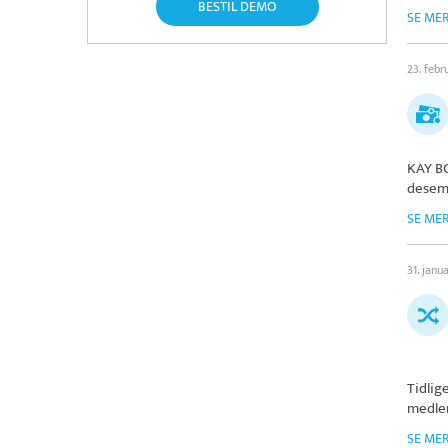
BESTIL DEMO
SE ME
23. febr
KAY B
desem
SE ME
31. janu
Tidlig
medlem
SE ME