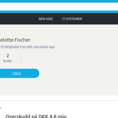
MIN SIDE
IT-SYSTEMER
selotte Fischer
TE BOJESEN FISCHER HOLDING ApS
2
Roller
FØLG
ar
Overskudd på DKK 4,8 mio.