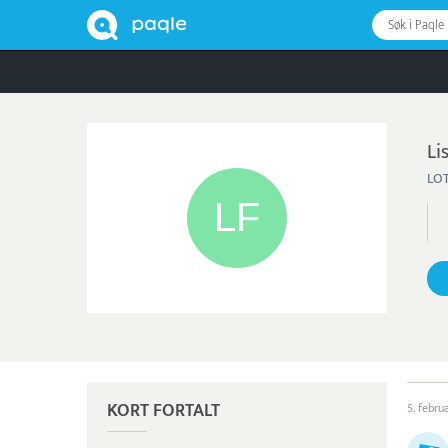
Søk i Paqle
Li
LOT
KORT FORTALT
5. febru