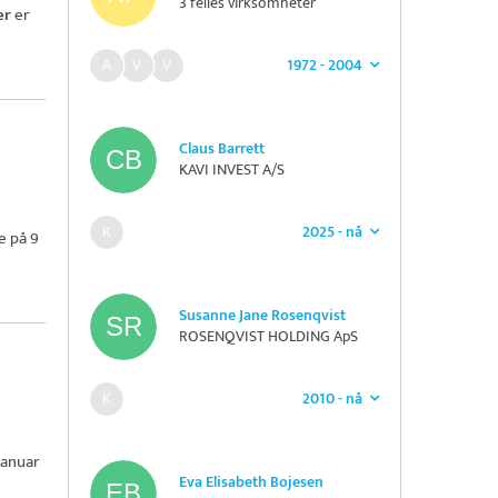
3 felles virksomheter
er
er
1972 - 2004
Claus Barrett
KAVI INVEST A/S
2025 - nå
e på 9
Susanne Jane Rosenqvist
ROSENQVIST HOLDING ApS
2010 - nå
januar
Eva Elisabeth Bojesen