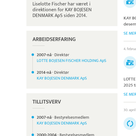
Liselotte Fischer har været i
direktionen for KAY BOJESEN
DENMARK ApS siden 2014.
KAY B
desem
SE ME
ARBEIDSERFARING
4. febru
2007-nå
·
Direktør
LOTTE BOJESEN FISCHER HOLDING ApS
2014-nå
·
Direktør
KAY BOJESEN DENMARK ApS
LOTTE
2025 t
SE ME
TILLITSVERV
30. apri
2007-nå
·
Bestyrelsesmedlem
KAY BOJESEN DENMARK ApS
2000-
2004
·
Bestyrelsesmedlem