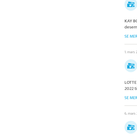
KAY B
desem
SE ME
1. mars
LOTTE
2022 t
SE ME
6. mars