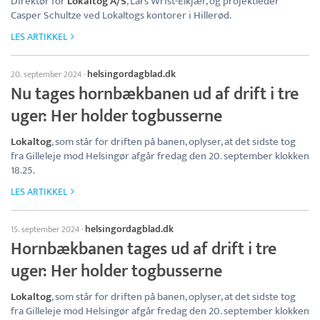
Direktør for
Lokaltog A/S
, Lars Wrist-Elkjær, og projektleder
Casper Schultze ved Lokaltogs kontorer i Hillerød.
LES ARTIKKEL
helsingordagblad.dk
20. september 2024
·
Nu tages hornbækbanen ud af drift i tre
uger: Her holder togbusserne
Lokaltog
, som står for driften på banen, oplyser, at det sidste tog
fra Gilleleje mod Helsingør afgår fredag den 20. september klokken
18.25.
LES ARTIKKEL
helsingordagblad.dk
15. september 2024
·
Hornbækbanen tages ud af drift i tre
uger: Her holder togbusserne
Lokaltog
, som står for driften på banen, oplyser, at det sidste tog
fra Gilleleje mod Helsingør afgår fredag den 20. september klokken