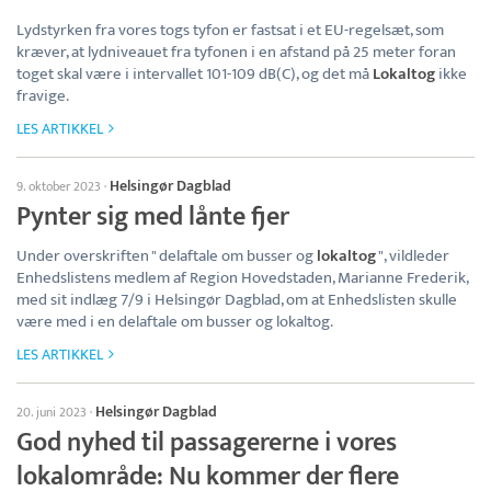
Lydstyrken fra vores togs tyfon er fastsat i et EU-regelsæt, som
kræver, at lydniveauet fra tyfonen i en afstand på 25 meter foran
toget skal være i intervallet 101-109 dB(C), og det må
Lokaltog
ikke
fravige.
LES ARTIKKEL
Helsingør Dagblad
9. oktober 2023
·
Pynter sig med lånte fjer
Under overskriften " delaftale om busser og
lokaltog
", vildleder
Enhedslistens medlem af Region Hovedstaden, Marianne Frederik,
med sit indlæg 7/9 i Helsingør Dagblad, om at Enhedslisten skulle
være med i en delaftale om busser og lokaltog.
LES ARTIKKEL
Helsingør Dagblad
20. juni 2023
·
God nyhed til passagererne i vores
lokalområde: Nu kommer der flere