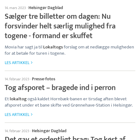
Helsingør Dagblad
14. mars 2023
·
Sælger tre billetter om dagen: Nu
forsvinder helt særlig mulighed fra
togene - formand er skuffet
Movia har sagt ja til
Lokaltogs
forslag om at nedlægge muligheden
for at betale for turen i togene.
LES ARTIKKEL
Presse-fotos
14. februar 2023
·
Tog afsporet – bragede ind i perron
Et
lokaltog
også kaldet Hornbæk-banen er tirsdag aften blevet
afsporet under et bane skifte ved Grønnehave-Station i Helsingør.
LES ARTIKKEL
Helsingør Dagblad
14. februar 2023
·
Det gav et ordentligt brag: Tog kørt af