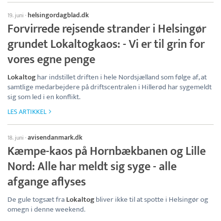
helsingordagblad.dk
19. juni
·
Forvirrede rejsende strander i Helsingør
grundet Lokaltogkaos: - Vi er til grin for
vores egne penge
Lokaltog
har indstillet driften i hele Nordsjælland som følge af, at
samtlige medarbejdere på driftscentralen i Hillerød har sygemeldt
sig som led i en konflikt.
LES ARTIKKEL
avisendanmark.dk
18. juni
·
Kæmpe-kaos på Hornbækbanen og Lille
Nord: Alle har meldt sig syge - alle
afgange aflyses
De gule togsæt fra
Lokaltog
bliver ikke til at spotte i Helsingør og
omegn i denne weekend.