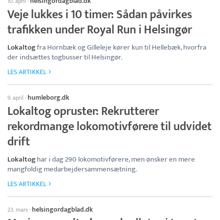
helsingordagblad.dk
10. april
·
Veje lukkes i 10 timer: Sådan påvirkes
trafikken under Royal Run i Helsingør
Lokaltog
fra Hornbæk og Gilleleje kører kun til Hellebæk, hvorfra
der indsættes togbusser til Helsingør.
LES ARTIKKEL
humleborg.dk
9. april
·
Lokaltog opruster: Rekrutterer
rekordmange lokomotivførere til udvidet
drift
Lokaltog
har i dag 290 lokomotivførere, men ønsker en mere
mangfoldig medarbejdersammensætning.
LES ARTIKKEL
helsingordagblad.dk
23. mars
·