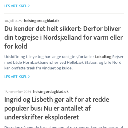
LES ARTIKKEL
helsingordagblad.dk
30. juli 2025
·
Du kender det helt sikkert: Derfor bliver
din togrejse i Nordsjælland for varm eller
for kold
Udskiftning til nye tog har lange udsigter, fortæller
Lokaltog
Rejser
med både Hornbækbanen, her ved Hellebæk Station, og Lille Nord
kan omfatte træk fra vinduet og kulde.
LES ARTIKKEL
helsingordagblad.dk
17. november 2024
·
Ingrid og Lisbeth gør alt for at redde
populær bus: Nu er antallet af
underskrifter eksploderet
Desuden påpegede forvaltningen, at passagerer kunne henvises til