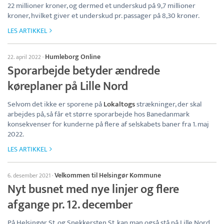
22 millioner kroner, og dermed et underskud på 9,7 millioner
kroner, hvilket giver et underskud pr. passager på 8,30 kroner.
LES ARTIKKEL
Humleborg Online
22. april 2022
·
Sporarbejde betyder ændrede
køreplaner på Lille Nord
Selvom det ikke er sporene på
Lokaltogs
strækninger, der skal
arbejdes på, så får et større sporarbejde hos Banedanmark
konsekvenser for kunderne på flere af selskabets baner fra 1. maj
2022.
LES ARTIKKEL
Velkommen til Helsingør Kommune
6. desember 2021
·
Nyt busnet med nye linjer og flere
afgange pr. 12. december
På Helsingør St. og Snekkersten St. kan man også stå på Lille Nord,