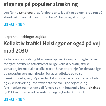
afgange på populær strækning
Det får nu
Lokaltog
til at fordoble antallet af tog op om lørdagen på
Hornbæk-banen, der kører mellem Gilleleje og Helsingør.
LES ARTIKKEL
Helsingør Dagblad
11. april 2023
·
Kollektiv trafik i Helsingør er også på vej
mod 2030
Så bare en opfordring til, at være opmærksom på mulighederne
for gøre det mere attraktivt at bruge kollektiv trafik, styrke
samarbejdet med alle trafikaktører, have bedre øje for de statslige
puljer, optimere muligheder for at tilrettelægge rejse,
fremkommelighed, høj standard af stoppesteder, venterum, toilet
og cykelparkering, info-tavler, større fokus på rejsetid, og
forsinkelser og motivere til fornyelse til klimavenlig bus-,
lokaltog
-
og DSB materiel med lav indstigning og bedre komfort.
LES ARTIKKEL