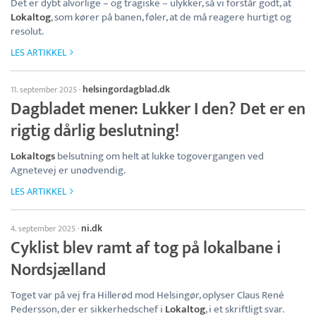
Det er dybt alvorlige – og tragiske – ulykker, så vi forstår godt, at
Lokaltog
, som kører på banen, føler, at de må reagere hurtigt og
resolut.
LES ARTIKKEL
helsingordagblad.dk
11. september 2025
·
Dagbladet mener: Lukker I den? Det er en
rigtig dårlig beslutning!
Lokaltogs
belsutning om helt at lukke togovergangen ved
Agnetevej er unødvendig.
LES ARTIKKEL
ni.dk
4. september 2025
·
Cyklist blev ramt af tog på lokalbane i
Nordsjælland
Toget var på vej fra Hillerød mod Helsingør, oplyser Claus René
Pedersson, der er sikkerhedschef i
Lokaltog
, i et skriftligt svar.