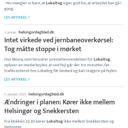
- Nu mangler vi bare, at
Lokaltog
siger god for, at arbejdet kan gå i
gang.
LES ARTIKKEL
helsingordagblad.dk
2. januar
·
Intet virkede ved jernbaneoverkørsel:
Tog måtte stoppe i mørket
Hos Movia, som besvarer pressehenvendelsen for
Lokaltog
,
oplyser en medarbejder, at ved fejl går der tre minutter, før
trafikcenteret hos Lokaltog får besked og kan reagere på fejlen.
LES ARTIKKEL
helsingordagblad.dk
5. oktober 2025
·
Ændringer i planen: Kører ikke mellem
Helsingør og Snekkersten
Fra klokken 22.30 kører
Lokaltog
ikke mellem Snekkersten og
Helsingør.