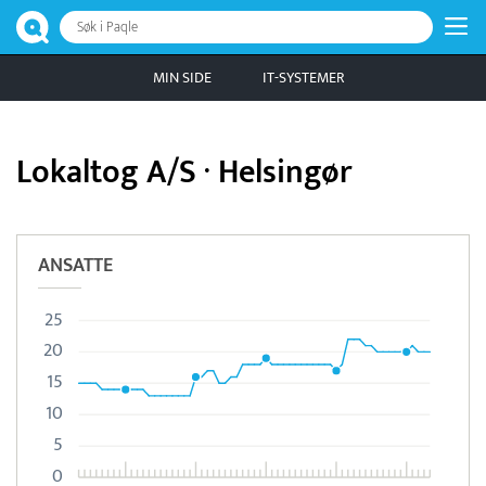
Søk i Paqle
MIN SIDE
IT-SYSTEMER
Lokaltog A/S · Helsingør
ANSATTE
25
20
15
10
5
0