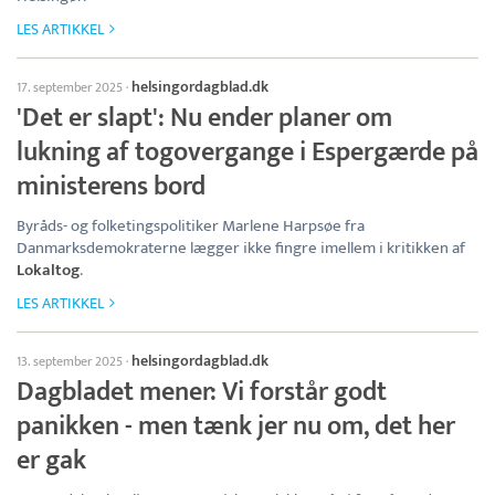
LES ARTIKKEL
helsingordagblad.dk
17. september 2025
·
'Det er slapt': Nu ender planer om
lukning af togovergange i Espergærde på
ministerens bord
Byråds- og folketingspolitiker Marlene Harpsøe fra
Danmarksdemokraterne lægger ikke fingre imellem i kritikken af
Lokaltog
.
LES ARTIKKEL
helsingordagblad.dk
13. september 2025
·
Dagbladet mener: Vi forstår godt
panikken - men tænk jer nu om, det her
er gak