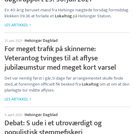
En 40-årig beruset mand fra Helsinge nægtede torsdag formiddag
klokken 09.36 at forlade et
Lokaltog
på Helsingør Station.
LES ARTIKKEL
Helsingør Dagblad
21. juni 2021
·
For meget trafik på skinnerne:
Veterantog tvinges til at aflyse
jubilæumstur med meget kort varsel
Det var nemlig først i går, ti dage før arrangementet skulle finde
sted, at foreningen officielt fik besked fra
Lokaltog
om at om at den
planlagte tur måtte aflyses.
LES ARTIKKEL
Helsingør Dagblad
5. april 2021
·
Debat: S ude i et utroværdigt og
populistisk stemmefiskeri