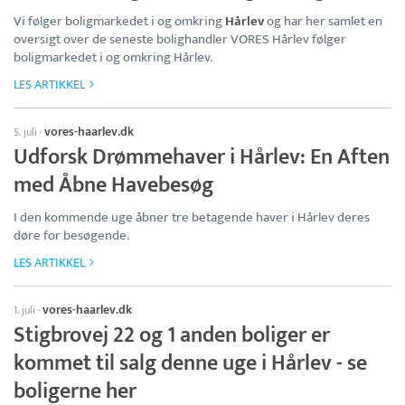
Vi følger boligmarkedet i og omkring
Hårlev
og har her samlet en
oversigt over de seneste bolighandler VORES Hårlev følger
boligmarkedet i og omkring Hårlev.
LES ARTIKKEL
vores-haarlev.dk
5. juli
·
Udforsk Drømmehaver i Hårlev: En Aften
med Åbne Havebesøg
I den kommende uge åbner tre betagende haver i Hårlev deres
døre for besøgende.
LES ARTIKKEL
vores-haarlev.dk
1. juli
·
Stigbrovej 22 og 1 anden boliger er
kommet til salg denne uge i Hårlev - se
boligerne her