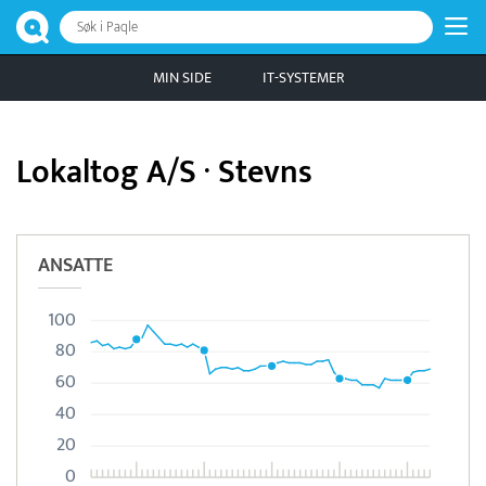
Søk i Paqle
MIN SIDE
IT-SYSTEMER
Lokaltog A/S · Stevns
ANSATTE
100
80
60
40
20
0