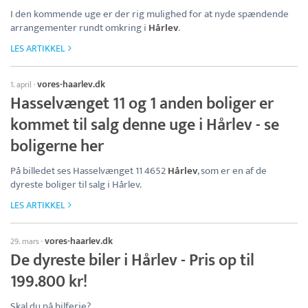
I den kommende uge er der rig mulighed for at nyde spændende
arrangementer rundt omkring i
Hårlev
.
LES ARTIKKEL
vores-haarlev.dk
1. april
·
Hasselvænget 11 og 1 anden boliger er
kommet til salg denne uge i Hårlev - se
boligerne her
På billedet ses Hasselvænget 11 4652
Hårlev
, som er en af de
dyreste boliger til salg i Hårlev.
LES ARTIKKEL
vores-haarlev.dk
29. mars
·
De dyreste biler i Hårlev - Pris op til
199.800 kr!
Skal du på bilferie?