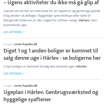
– Ugens aktiviteter du ikke må gå glip af
Uanset om du har en interesse for at reparere og genbruge gamle
ting, ønsker at deltage i hyggelige syworkshops eller lytte til
fængende historier, er der noget for enhver smag i
Hårlev
i den
kommende uge.
LES ARTIKKEL
vores-haarlev.dk
15. april
·
Diget 1 og 1 anden boliger er kommet til
salg denne uge i Hårlev - se boligerne her
2 nye boliger er kommet til salg den seneste uge i
Hårlev
.
LES ARTIKKEL
vores-haarlev.dk
12. april
·
Ugeplan i Hårlev: Genbrugsværksted og
hyggelige syaftener