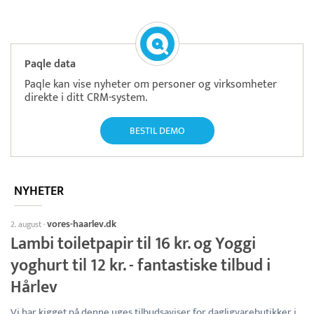
Paqle data
Paqle kan vise nyheter om personer og virksomheter
direkte i ditt CRM-system.
BESTIL DEMO
NYHETER
vores-haarlev.dk
2. august
·
Lambi toiletpapir til 16 kr. og Yoggi
yoghurt til 12 kr. - fantastiske tilbud i
Hårlev
Vi har kigget på denne uges tilbudsaviser for dagligvarebutikker i