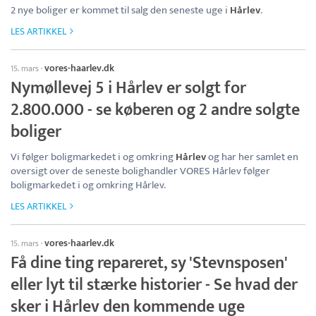
2 nye boliger er kommet til salg den seneste uge i
Hårlev
.
LES ARTIKKEL
vores-haarlev.dk
15. mars
·
Nymøllevej 5 i Hårlev er solgt for
2.800.000 - se køberen og 2 andre solgte
boliger
Vi følger boligmarkedet i og omkring
Hårlev
og har her samlet en
oversigt over de seneste bolighandler VORES Hårlev følger
boligmarkedet i og omkring Hårlev.
LES ARTIKKEL
vores-haarlev.dk
15. mars
·
Få dine ting repareret, sy 'Stevnsposen'
eller lyt til stærke historier - Se hvad der
sker i Hårlev den kommende uge