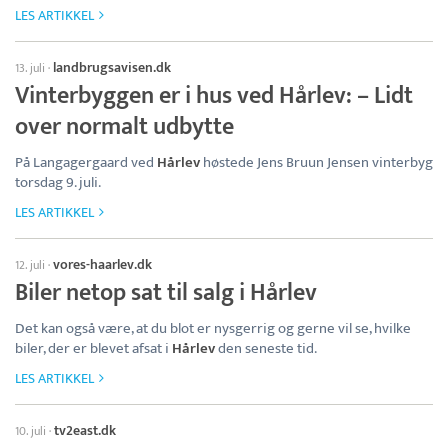
LES ARTIKKEL
landbrugsavisen.dk
13. juli
·
Vinterbyggen er i hus ved Hårlev: – Lidt
over normalt udbytte
På Langagergaard ved
Hårlev
høstede Jens Bruun Jensen vinterbyg
torsdag 9. juli.
LES ARTIKKEL
vores-haarlev.dk
12. juli
·
Biler netop sat til salg i Hårlev
Det kan også være, at du blot er nysgerrig og gerne vil se, hvilke
biler, der er blevet afsat i
Hårlev
den seneste tid.
LES ARTIKKEL
tv2east.dk
10. juli
·