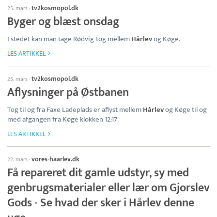
tv2kosmopol.dk
25. mars
·
Byger og blæst onsdag
I stedet kan man tage Rødvig-tog mellem
Hårlev
og Køge.
LES ARTIKKEL
tv2kosmopol.dk
25. mars
·
Aflysninger på Østbanen
Tog til og fra Faxe Ladeplads er aflyst mellem
Hårlev
og Køge til og
med afgangen fra Køge klokken 12:17.
LES ARTIKKEL
vores-haarlev.dk
22. mars
·
Få repareret dit gamle udstyr, sy med
genbrugsmaterialer eller lær om Gjorslev
Gods - Se hvad der sker i Hårlev denne