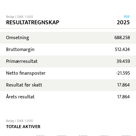
Beløp i DKK 1 000
PDF
RESULTATREGNSKAP
2025
Omsetning
688.258
Bruttomargin
512.424
Primærresultat
39.459
Netto finansposter
-21.595
Resultat før skatt
17.864
Årets resultat
17.864
Beløp i DKK 1 000
TOTALE AKTIVER