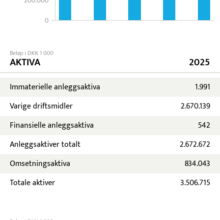
200.000
0
Beløp i DKK 1 000
AKTIVA
2025
Immaterielle anleggsaktiva
1.991
Varige driftsmidler
2.670.139
Finansielle anleggsaktiva
542
Anleggsaktiver totalt
2.672.672
Omsetningsaktiva
834.043
Totale aktiver
3.506.715