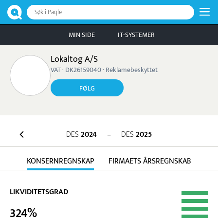
Søk i Paqle
MIN SIDE
IT-SYSTEMER
Lokaltog A/S
VAT · DK26159040 · Reklamebeskyttet
FØLG
DES
2024
–
DES
2025
KONSERNREGNSKAP
FIRMAETS ÅRSREGNSKAB
LIKVIDITETSGRAD
324%