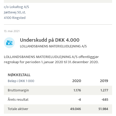
c/o Lokaltog A/S
Jættevej 50, st.
4100 Ringsted
13. mai 2021
Underskudd på DKK 4.000
LOLLANDSBANENS MATERIELUDLEJNING A/S
LOLLANDSBANENS MATERIELUDLEJNING A/S
offentliggjør
regnskap for perioden 1. januar 2020 til 31. desember 2020.
NØKKELTALL
2020
2019
Beløp i DKK 1 000
Bruttomargin
1.176
1.277
Årets resultat
-4
-685
Totale aktiver
49.046
51.984