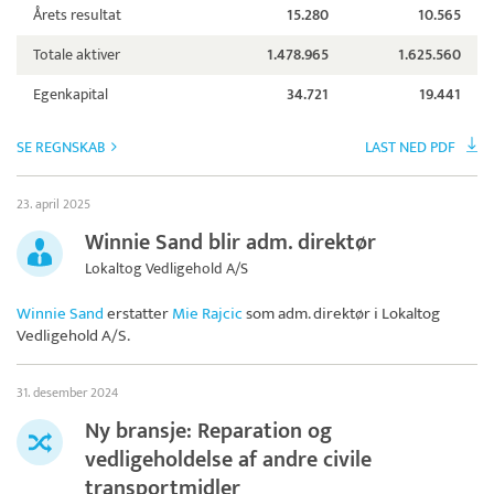
Årets resultat
15.280
10.565
Totale aktiver
1.478.965
1.625.560
Egenkapital
34.721
19.441
SE REGNSKAB
LAST NED PDF
23. april 2025
Winnie Sand blir adm. direktør
Lokaltog Vedligehold A/S
Winnie Sand
erstatter
Mie Rajcic
som adm. direktør i
Lokaltog
Vedligehold A/S
.
31. desember 2024
Ny bransje: Reparation og
vedligeholdelse af andre civile
transportmidler