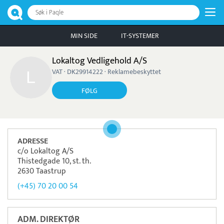
Søk i Paqle
MIN SIDE
IT-SYSTEMER
Lokaltog Vedligehold A/S
VAT · DK29914222 · Reklamebeskyttet
FØLG
ADRESSE
c/o Lokaltog A/S
Thistedgade 10, st. th.
2630 Taastrup
(+45) 70 20 00 54
ADM. DIREKTØR