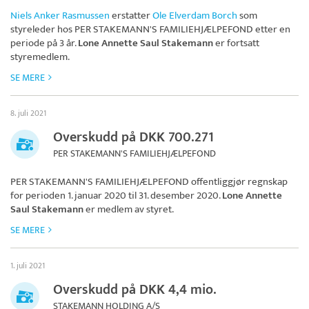
Niels Anker Rasmussen
erstatter
Ole Elverdam Borch
som
styreleder hos
PER STAKEMANN'S FAMILIEHJÆLPEFOND
etter en
periode på 3 år.
Lone Annette Saul Stakemann
er fortsatt
styremedlem.
SE MERE
8. juli 2021
Overskudd på DKK 700.271
PER STAKEMANN'S FAMILIEHJÆLPEFOND
PER STAKEMANN'S FAMILIEHJÆLPEFOND
offentliggjør regnskap
for perioden 1. januar 2020 til 31. desember 2020.
Lone Annette
Saul Stakemann
er medlem av styret.
SE MERE
1. juli 2021
Overskudd på DKK 4,4 mio.
STAKEMANN HOLDING A/S