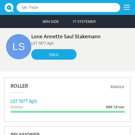
Søk i Paqle
MIN SIDE
IT-SYSTEMER
Lone Annette Saul Stakemann
LST 1977 ApS
FØLG
ROLLER
Balance
LST 1977 ApS
Direktør
DKK 7,8 mio