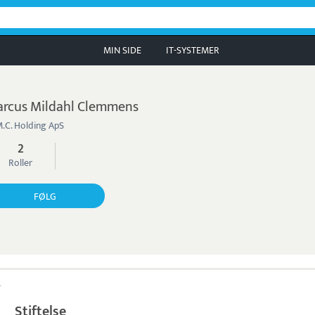
MIN SIDE
IT-SYSTEMER
rcus Mildahl Clemmens
.C. Holding ApS
2
Roller
FØLG
r
Stiftelse