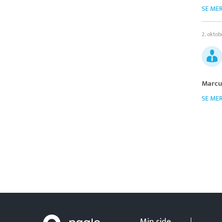
SE ME
2. okto
Marcu
SE ME