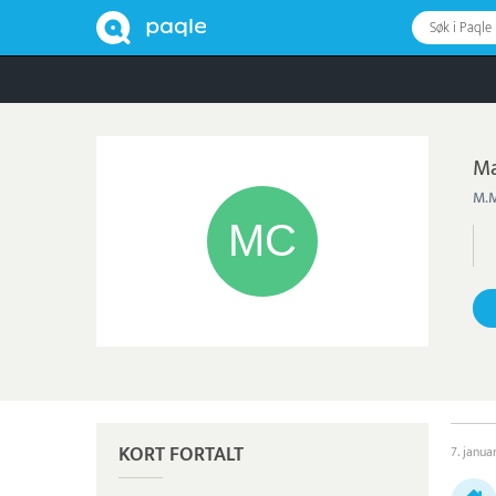
Søk i Paqle
Ma
M.M
KORT FORTALT
7. janua