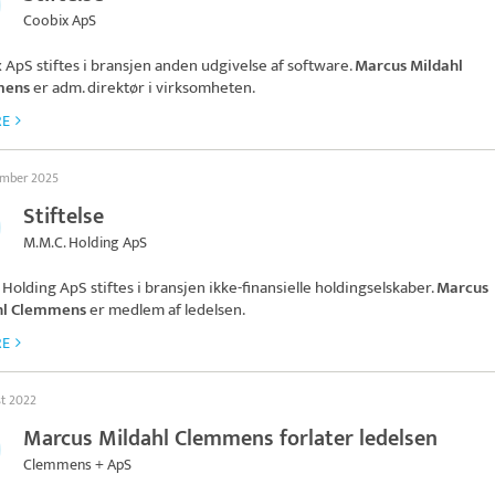
Coobix ApS
x ApS
stiftes i bransjen anden udgivelse af software.
Marcus Mildahl
mens
er adm. direktør i virksomheten.
RE
ember 2025
Stiftelse
M.M.C. Holding ApS
 Holding ApS
stiftes i bransjen ikke-finansielle holdingselskaber.
Marcus
hl Clemmens
er medlem af ledelsen.
RE
st 2022
Marcus Mildahl Clemmens forlater ledelsen
Clemmens + ApS