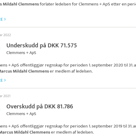
s Mildahl Clemmens
forlater ledelsen for
Clemmens + ApS
etter en per
RE
uar 2022
Underskudd på DKK 71.575
Clemmens + ApS
ens + ApS
offentliggjør regnskap for perioden 1. september 2020 til 31. 
arcus Mildahl Clemmens
er medlem af ledelsen.
RE
uar 2021
Overskudd på DKK 81.786
Clemmens + ApS
ens + ApS
offentliggjør regnskap for perioden 1. september 2019 til 31. 
Marcus Mildahl Clemmens
er medlem af ledelsen.