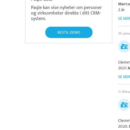
Marcu
Paqle kan vise nyheter om personer
2 år.
og virksomheter direkte i ditt CRM-
system.
SE ME
BESTIL DEMO
30. jan
Clemm
2021.
M
SE ME
11. febr
Clemm
2020.