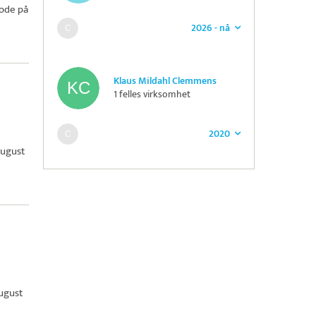
iode på
2026 - nå
Klaus Mildahl Clemmens
1 felles virksomhet
2020
august
august