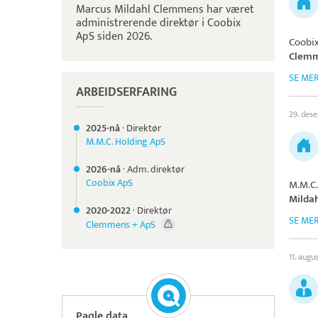
Marcus Mildahl Clemmens har været
administrerende direktør i Coobix
ApS siden 2026.
Coobi
Clem
SE ME
ARBEIDSERFARING
29. des
2025-nå
·
Direktør
M.M.C. Holding ApS
2026-nå
·
Adm. direktør
Coobix ApS
M.M.C.
Milda
2020-
2022
·
Direktør
SE ME
Clemmens + ApS
11. augu
Paqle data