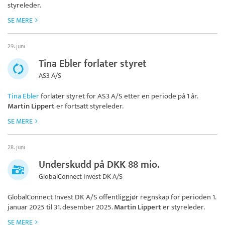
styreleder.
SE MERE
29. juni
Tina Ebler forlater styret
AS3 A/S
Tina Ebler
forlater styret for
AS3 A/S
etter en periode på 1 år.
Martin Lippert
er fortsatt styreleder.
SE MERE
28. juni
Underskudd på DKK 88 mio.
GlobalConnect Invest DK A/S
GlobalConnect Invest DK A/S
offentliggjør regnskap for perioden 1.
januar 2025 til 31. desember 2025.
Martin Lippert
er styreleder.
SE MERE