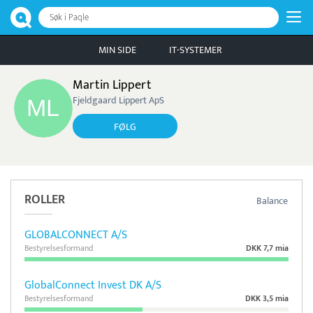
Søk i Paqle
MIN SIDE
IT-SYSTEMER
Martin Lippert
Fjeldgaard Lippert ApS
FØLG
ROLLER
Balance
GLOBALCONNECT A/S
Bestyrelsesformand
DKK 7,7 mia
GlobalConnect Invest DK A/S
Bestyrelsesformand
DKK 3,5 mia