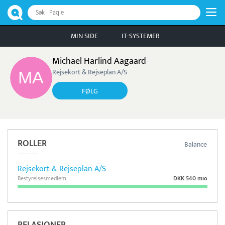
Søk i Paqle
MIN SIDE
IT-SYSTEMER
Michael Harlind Aagaard
Rejsekort & Rejseplan A/S
FØLG
ROLLER
Balance
Rejsekort & Rejseplan A/S
Bestyrelsesmedlem
DKK 540 mio