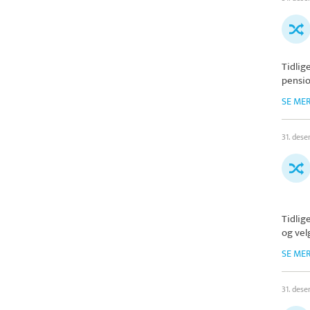
Tidlig
pension
SE ME
31. des
Tidlig
og vel
SE ME
31. des