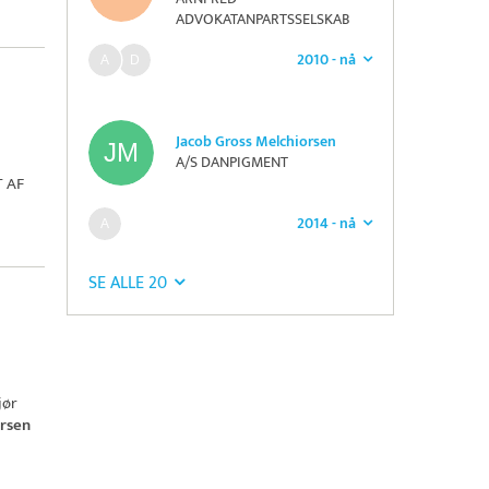
ADVOKATANPARTSSELSKAB
2010 - nå
Jacob Gross Melchiorsen
A/S DANPIGMENT
 AF
2014 - nå
SE ALLE 20
jør
rsen