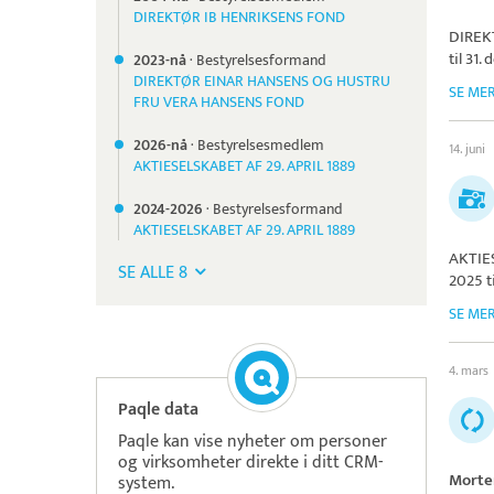
DIREKTØR IB HENRIKSENS FOND
DIREK
til 31
2023-nå
·
Bestyrelsesformand
DIREKTØR EINAR HANSENS OG HUSTRU
SE ME
FRU VERA HANSENS FOND
2026-nå
·
Bestyrelsesmedlem
14. juni
AKTIESELSKABET AF 29. APRIL 1889
2024-
2026
·
Bestyrelsesformand
AKTIESELSKABET AF 29. APRIL 1889
AKTIE
SE ALLE 8
2025 t
SE ME
4. mars
Paqle data
Paqle kan vise nyheter om personer
og virksomheter direkte i ditt CRM-
Morte
system.