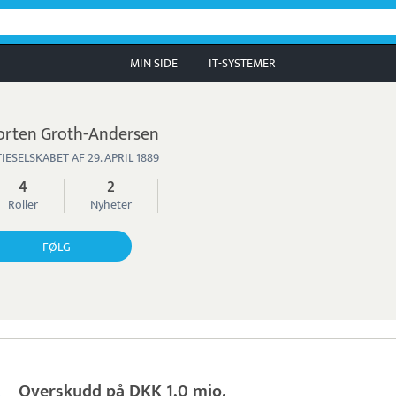
MIN SIDE
IT-SYSTEMER
rten Groth-Andersen
IESELSKABET AF 29. APRIL 1889
4
2
Roller
Nyheter
FØLG
Overskudd på DKK 1,0 mio.