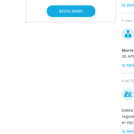
SE ME
BESTIL DEMO
4. mars
Morte
29. AP
SE ME
4. juli 2
DIREK
regnsk
er sty
SE ME