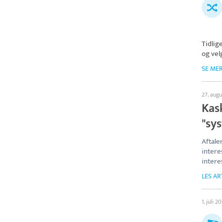
Tidlig
og vel
SE ME
27. aug
Kas
"sy
Aftale
intere
intere
LES AR
1. juli 2