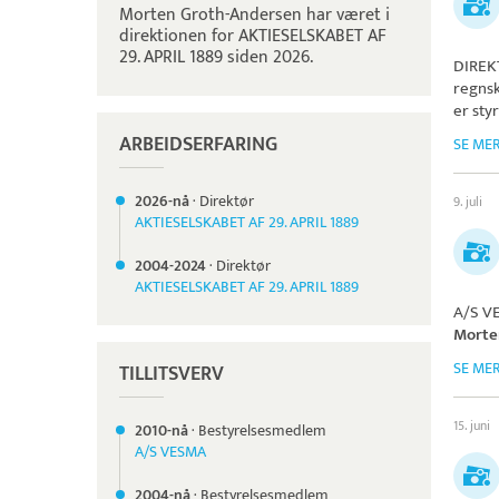
Morten Groth-Andersen har været i
direktionen for AKTIESELSKABET AF
29. APRIL 1889 siden 2026.
DIREK
regnsk
er sty
ARBEIDSERFARING
SE ME
2026-nå
·
Direktør
9. juli
AKTIESELSKABET AF 29. APRIL 1889
2004-
2024
·
Direktør
AKTIESELSKABET AF 29. APRIL 1889
A/S V
Morte
SE ME
TILLITSVERV
15. juni
2010-nå
·
Bestyrelsesmedlem
A/S VESMA
2004-nå
·
Bestyrelsesmedlem