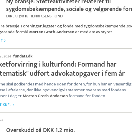
Ny bransje: Støtteaktiviteter relateret til
sygdomsbekæmpende, sociale og velgørende for
DIREKTØR IB HENRIKSENS FOND
ere bransje: Foreninger, legater og fonde med sygdomsbekæmpende, soc
gørende formål.
Morten Groth-Andersen
er medlem av styret.
RE
fundats.dk
ust 2024
·
ketforvirring i kulturfond: Formand har
stematisk" udført advokatopgaver i fem år
rne skal godkendes med hende uden for døren, for hun har en væsentlig
sse i aftalerne, der ikke nødvendigvis stemmer overens med fondens
sser I dag er
Morten Groth-Andersen
formand for fonden.
TIKKEL
024
Overskudd på DKK 1,2 mio.