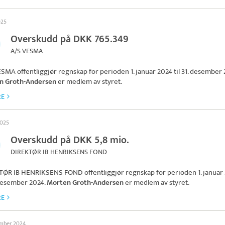
025
Overskudd på DKK 765.349
A/S VESMA
ESMA
offentliggjør regnskap for perioden 1. januar 2024 til 31. desember 
n Groth-Andersen
er medlem av styret.
RE
2025
Overskudd på DKK 5,8 mio.
DIREKTØR IB HENRIKSENS FOND
TØR IB HENRIKSENS FOND
offentliggjør regnskap for perioden 1. januar
. desember 2024.
Morten Groth-Andersen
er medlem av styret.
RE
ember 2024