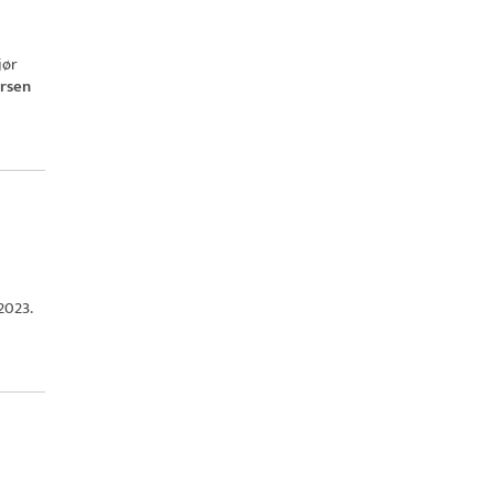
jør
rsen
2023.