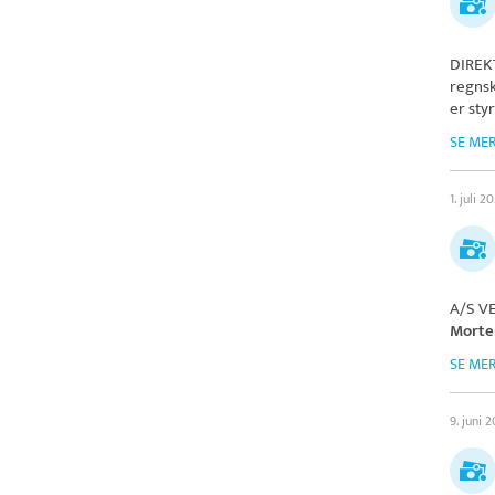
DIREK
regnsk
er sty
SE ME
1. juli 2
A/S V
Morte
SE ME
9. juni 