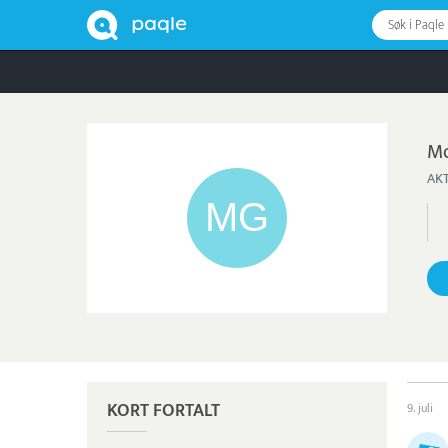
Søk i Paqle
Mo
AKT
KORT FORTALT
9. juli