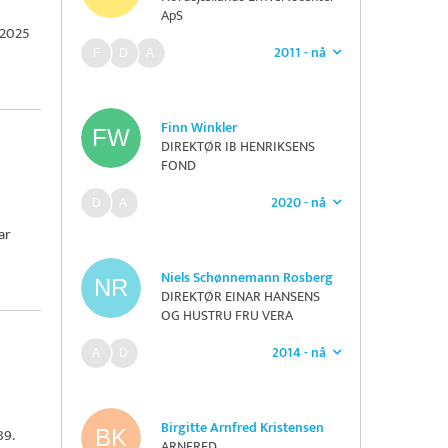
ApS
 2025
2011 - nå
Finn Winkler
DIREKTØR IB HENRIKSENS
FOND
2020 - nå
ar
Niels Schønnemann Rosberg
DIREKTØR EINAR HANSENS
OG HUSTRU FRU VERA
HANSENS FOND
2014 - nå
Birgitte Arnfred Kristensen
89
.
ARNFRED