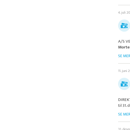
4. juli 2
A/S V
Morte
SE ME
11. juni 
DIREK
til 31
SE ME
31. des