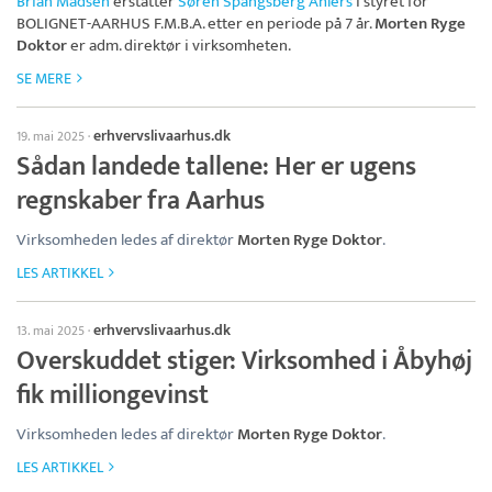
Brian Madsen
erstatter
Søren Spangsberg Ahlers
i styret for
BOLIGNET-AARHUS F.M.B.A.
etter en periode på 7 år.
Morten Ryge
Doktor
er adm. direktør i virksomheten.
SE MERE
erhvervslivaarhus.dk
19. mai 2025
·
Sådan landede tallene: Her er ugens
regnskaber fra Aarhus
Virksomheden ledes af direktør
Morten Ryge Doktor
.
LES ARTIKKEL
erhvervslivaarhus.dk
13. mai 2025
·
Overskuddet stiger: Virksomhed i Åbyhøj
fik milliongevinst
Virksomheden ledes af direktør
Morten Ryge Doktor
.
LES ARTIKKEL