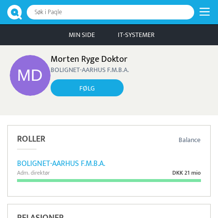
Søk i Paqle
MIN SIDE
IT-SYSTEMER
Morten Ryge Doktor
BOLIGNET-AARHUS F.M.B.A.
FØLG
ROLLER
Balance
BOLIGNET-AARHUS F.M.B.A.
Adm. direktør
DKK 21 mio