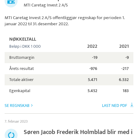
MTI Caretag Invest 2 A/S
MTI Caretag Invest 2 A/S
offentliggjør regnskap for perioden 1.
januar 2022 til 31. desember 2022.
NØKKELTALL
2022
2021
Beløp i DKK 1 000
Bruttomargin
-19
-9
Årets resultat
-976
-217
Totale aktiver
5.471
6.532
Egenkapital
5.452
183
SE REGNSKAB
LAST NED PDF
7. februar 2023
Søren Jacob Frederik Holmblad blir med i