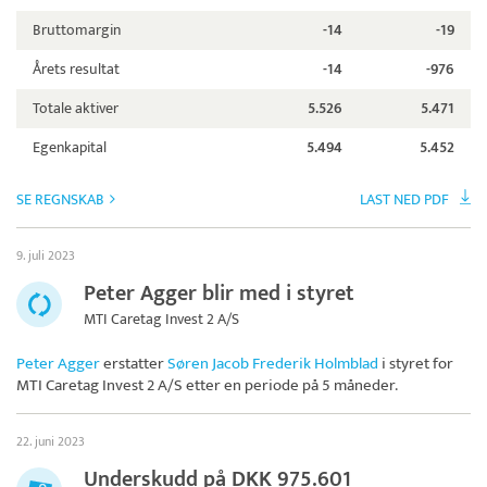
Bruttomargin
-14
-19
Årets resultat
-14
-976
Totale aktiver
5.526
5.471
Egenkapital
5.494
5.452
SE REGNSKAB
LAST NED PDF
9. juli 2023
Peter Agger blir med i styret
MTI Caretag Invest 2 A/S
Peter Agger
erstatter
Søren Jacob Frederik Holmblad
i styret for
MTI Caretag Invest 2 A/S
etter en periode på 5 måneder.
22. juni 2023
Underskudd på DKK 975.601