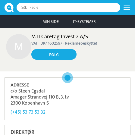
Søk i Paqle
MIN SIDE
IT-SYSTEMER
MTI Caretag Invest 2 A/S
VAT · DK41602597 · Reklamebeskyttet
FØLG
ADRESSE
c/o Steen Egsdal
Amager Strandvej 110 B, 3. tv.
2300 København S
(+45) 53 73 53 32
DIREKTØR