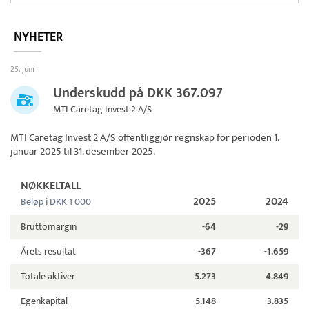
NYHETER
25. juni
Underskudd på DKK 367.097
MTI Caretag Invest 2 A/S
MTI Caretag Invest 2 A/S
offentliggjør regnskap for perioden 1.
januar 2025 til 31. desember 2025.
NØKKELTALL
2025
2024
Beløp i DKK 1 000
Bruttomargin
-64
-29
Årets resultat
-367
-1.659
Totale aktiver
5.273
4.849
Egenkapital
5.148
3.835