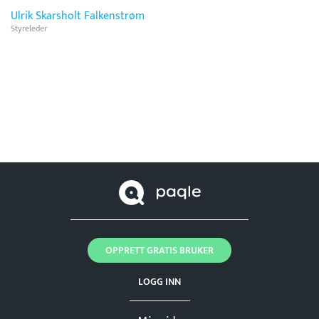
Ulrik Skarsholt Falkenstrøm
Styreleder
OPPRETT GRATIS BRUKER
LOGG INN