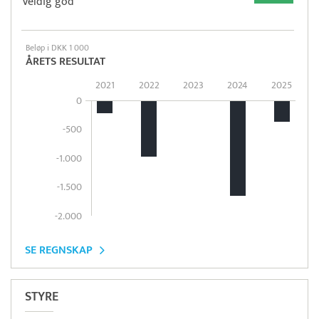
Veldig god
Beløp i DKK 1 000
ÅRETS RESULTAT
2021
2022
2023
2024
2025
0
-500
-1.000
-1.500
-2.000
SE REGNSKAP
STYRE