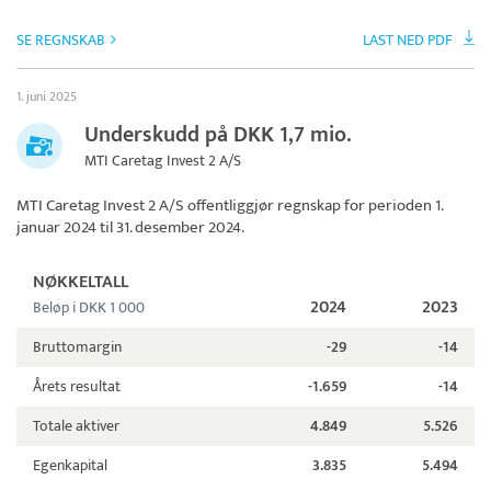
SE REGNSKAB
LAST NED PDF
1. juni 2025
Underskudd på DKK 1,7 mio.
MTI Caretag Invest 2 A/S
MTI Caretag Invest 2 A/S
offentliggjør regnskap for perioden 1.
januar 2024 til 31. desember 2024.
NØKKELTALL
2024
2023
Beløp i DKK 1 000
Bruttomargin
-29
-14
Årets resultat
-1.659
-14
Totale aktiver
4.849
5.526
Egenkapital
3.835
5.494