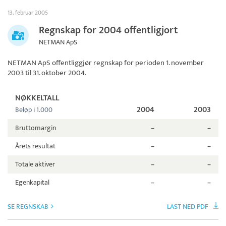
13. februar 2005
Regnskap for 2004 offentligjort
NETMAN ApS
NETMAN ApS
offentliggjør regnskap for perioden 1. november
2003 til 31. oktober 2004.
NØKKELTALL
2004
2003
Beløp i 1.000
Bruttomargin
–
–
Årets resultat
–
–
Totale aktiver
–
–
Egenkapital
–
–
SE REGNSKAB
LAST NED PDF