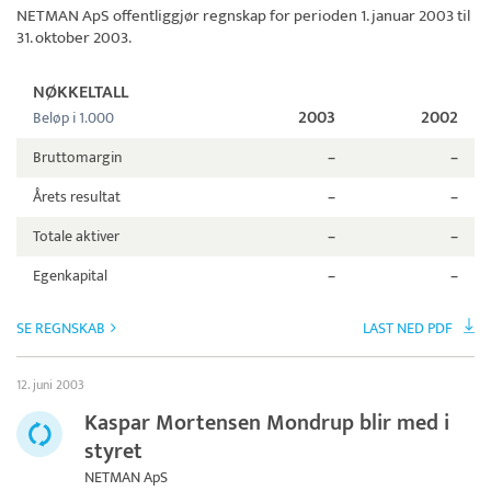
NETMAN ApS
offentliggjør regnskap for perioden 1. januar 2003 til
31. oktober 2003.
NØKKELTALL
2003
2002
Beløp i 1.000
Bruttomargin
–
–
Årets resultat
–
–
Totale aktiver
–
–
Egenkapital
–
–
SE REGNSKAB
LAST NED PDF
12. juni 2003
Kaspar Mortensen Mondrup blir med i
styret
NETMAN ApS