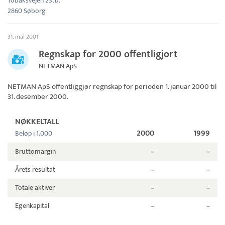
Tobaksvejen 23, b.
2860 Søborg
31. mai 2001
Regnskap for 2000 offentligjort
NETMAN ApS
NETMAN ApS
offentliggjør regnskap for perioden 1. januar 2000 til
31. desember 2000.
NØKKELTALL
2000
1999
Beløp i 1.000
Bruttomargin
–
–
Årets resultat
–
–
Totale aktiver
–
–
Egenkapital
–
–