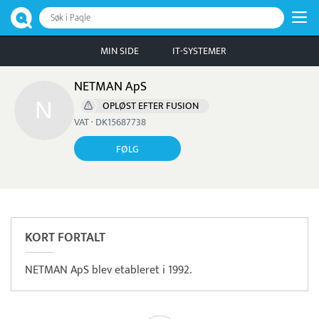
Søk i Paqle
MIN SIDE
IT-SYSTEMER
NETMAN ApS
OPLØST EFTER FUSION
VAT · DK15687738
FØLG
KORT FORTALT
NETMAN ApS blev etableret i 1992.