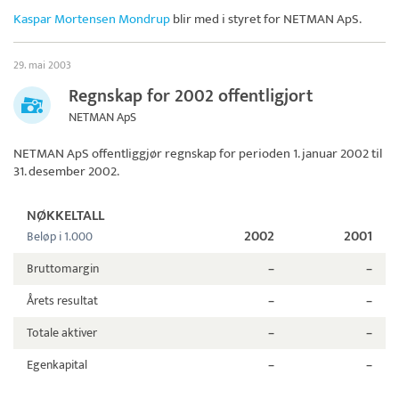
Kaspar Mortensen Mondrup
blir med i styret for
NETMAN ApS
.
29. mai 2003
Regnskap for 2002 offentligjort
NETMAN ApS
NETMAN ApS
offentliggjør regnskap for perioden 1. januar 2002 til
31. desember 2002.
NØKKELTALL
2002
2001
Beløp i 1.000
Bruttomargin
–
–
Årets resultat
–
–
Totale aktiver
–
–
Egenkapital
–
–