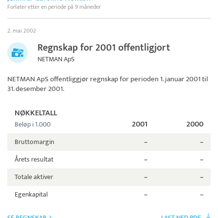
Forlater etter en periode på 9 måneder
2. mai 2002
Regnskap for 2001 offentligjort
NETMAN ApS
NETMAN ApS
offentliggjør regnskap for perioden 1. januar 2001 til
31. desember 2001.
NØKKELTALL
2001
2000
Beløp i 1.000
Bruttomargin
–
–
Årets resultat
–
–
Totale aktiver
–
–
Egenkapital
–
–
SE REGNSKAB
LAST NED PDF