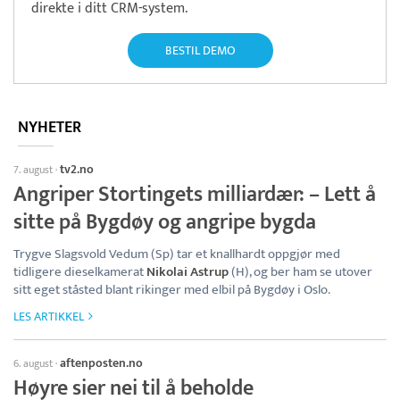
direkte i ditt CRM-system.
BESTIL DEMO
NYHETER
tv2.no
7. august
·
Angriper Stortingets milliardær: – Lett å
sitte på Bygdøy og angripe bygda
Trygve Slagsvold Vedum (Sp) tar et knallhardt oppgjør med
tidligere dieselkamerat
Nikolai Astrup
(H), og ber ham se utover
sitt eget ståsted blant rikinger med elbil på Bygdøy i Oslo.
LES ARTIKKEL
aftenposten.no
6. august
·
Høyre sier nei til å beholde