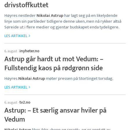
drivstoffkuttet
Høyres nestleder
Nikolai Astrup
har lagt seg på en likelydende
linje som sin partileder tidligere denne uken, men nå rykker altså
Søreide ut i flere medier og gjentar budskapet enda tydeligere.
LES ARTIKKEL
inyheter.no
6. august
·
Astrup går hardt ut mot Vedum: –
Fullstendig kaos på rødgrønn side
Høyres
Nikolai Astrup
møter pressen på Stortinget torsdag.
LES ARTIKKEL
tv2.no
6. august
·
Astrup: – Et særlig ansvar hviler på
Vedum
Nikolai Astrup
liker ikke «hopp og sprett», og er opptatt av