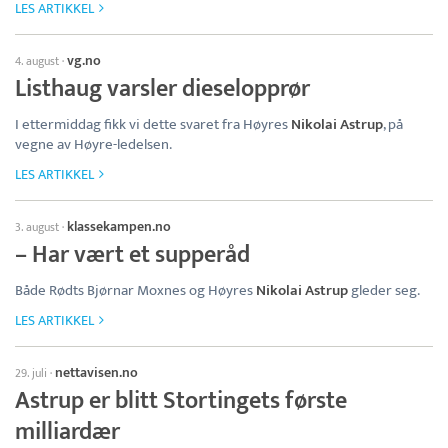
LES ARTIKKEL
vg.no
4. august
·
Listhaug varsler dieselopprør
I ettermiddag fikk vi dette svaret fra Høyres
Nikolai Astrup
, på
vegne av Høyre-ledelsen.
LES ARTIKKEL
klassekampen.no
3. august
·
– Har vært et supperåd
Både Rødts Bjørnar Moxnes og Høyres
Nikolai Astrup
gleder seg.
LES ARTIKKEL
nettavisen.no
29. juli
·
Astrup er blitt Stortingets første
milliardær