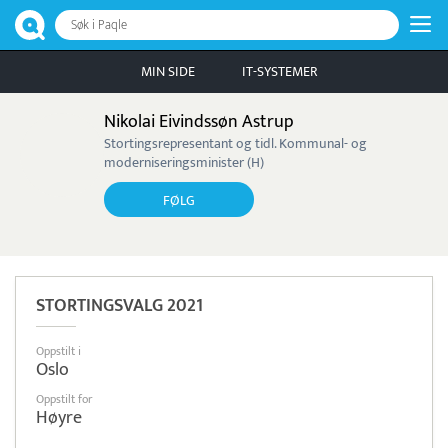
Søk i Paqle
MIN SIDE
IT-SYSTEMER
Nikolai Eivindssøn Astrup
Stortingsrepresentant og tidl. Kommunal- og
moderniseringsminister (H)
FØLG
STORTINGSVALG 2021
Oppstilt i
Oslo
Oppstilt for
Høyre