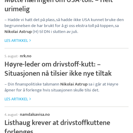
Møtte næringen om USA-toll: – Helt
urimelig
– Hadde vi hatt det på plass, så hadde ikke USA kunnet bruke den
begrunnelsen de har brukt for å gi oss ekstra toll på toppen, sa
Nikolai Astrup
(H) til DN i slutten av juli.
LES ARTIKKEL
nrk.no
5. august
·
Høyre-leder om drivstoff-kutt: –
Situasjonen nå tilsier ikke nye tiltak
– Din finanspolitiske talsmann
Nikolai Astrup
sa i går at Høyre
åpner for å forlenge hvis situasjonen skulle tilsi det.
LES ARTIKKEL
namdalsavisa.no
4. august
·
Listhaug krever at drivstoffkuttene
forlenges