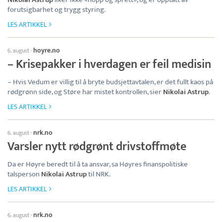
forutsigbarhet og trygg styring.
LES ARTIKKEL
hoyre.no
6. august
·
– Krisepakker i hverdagen er feil medisin
– Hvis Vedum er villig til å bryte budsjettavtalen, er det fullt kaos på
rødgrønn side, og Støre har mistet kontrollen, sier
Nikolai Astrup
.
LES ARTIKKEL
nrk.no
6. august
·
Varsler nytt rødgrønt drivstoffmøte
Da er Høyre beredt til å ta ansvar, sa Høyres finanspolitiske
talsperson
Nikolai Astrup
til NRK.
LES ARTIKKEL
nrk.no
6. august
·