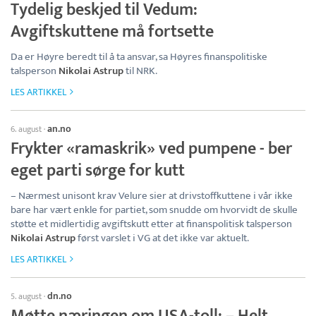
Tydelig beskjed til Vedum:
Avgiftskuttene må fortsette
Da er Høyre beredt til å ta ansvar, sa Høyres finanspolitiske
talsperson
Nikolai Astrup
til NRK.
LES ARTIKKEL
an.no
6. august
·
Frykter «ramaskrik» ved pumpene - ber
eget parti sørge for kutt
– Nærmest unisont krav Velure sier at drivstoffkuttene i vår ikke
bare har vært enkle for partiet, som snudde om hvorvidt de skulle
støtte et midlertidig avgiftskutt etter at finanspolitisk talsperson
Nikolai Astrup
først varslet i VG at det ikke var aktuelt.
LES ARTIKKEL
dn.no
5. august
·