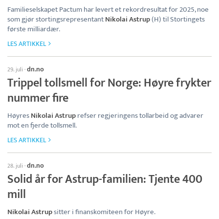
Familieselskapet Pactum har levert et rekordresultat for 2025, noe
som gjør stortingsrepresentant
Nikolai Astrup
(H) til Stortingets
første milliardær.
LES ARTIKKEL
dn.no
29. juli
·
Trippel tollsmell for Norge: Høyre frykter
nummer fire
Høyres
Nikolai Astrup
refser regjeringens tollarbeid og advarer
mot en fjerde tollsmell.
LES ARTIKKEL
dn.no
28. juli
·
Solid år for Astrup-familien: Tjente 400
mill
Nikolai Astrup
sitter i finanskomiteen for Høyre.