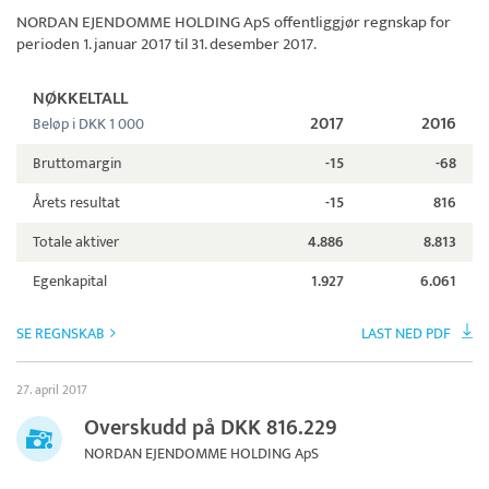
NORDAN EJENDOMME HOLDING ApS
offentliggjør regnskap for
perioden 1. januar 2017 til 31. desember 2017.
NØKKELTALL
2017
2016
Beløp i DKK 1 000
Bruttomargin
-15
-68
Årets resultat
-15
816
Totale aktiver
4.886
8.813
Egenkapital
1.927
6.061
SE REGNSKAB
LAST NED PDF
27. april 2017
Overskudd på DKK 816.229
NORDAN EJENDOMME HOLDING ApS