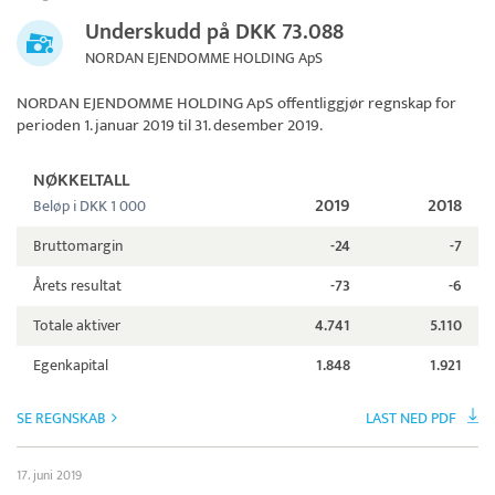
Underskudd på DKK 73.088
NORDAN EJENDOMME HOLDING ApS
NORDAN EJENDOMME HOLDING ApS
offentliggjør regnskap for
perioden 1. januar 2019 til 31. desember 2019.
NØKKELTALL
2019
2018
Beløp i DKK 1 000
Bruttomargin
-24
-7
Årets resultat
-73
-6
Totale aktiver
4.741
5.110
Egenkapital
1.848
1.921
SE REGNSKAB
LAST NED PDF
17. juni 2019