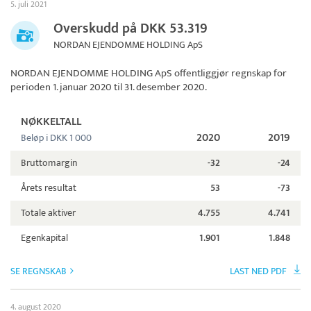
5. juli 2021
Overskudd på DKK 53.319
NORDAN EJENDOMME HOLDING ApS
NORDAN EJENDOMME HOLDING ApS
offentliggjør regnskap for
perioden 1. januar 2020 til 31. desember 2020.
NØKKELTALL
2020
2019
Beløp i DKK 1 000
Bruttomargin
-32
-24
Årets resultat
53
-73
Totale aktiver
4.755
4.741
Egenkapital
1.901
1.848
SE REGNSKAB
LAST NED PDF
4. august 2020