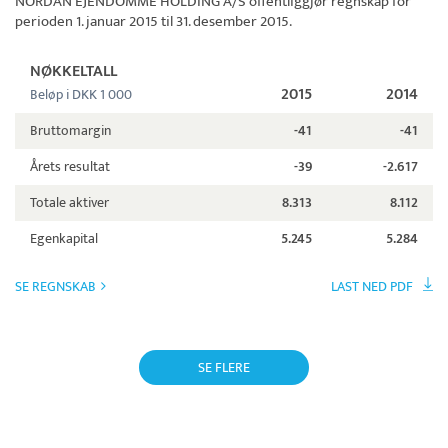
NORDAN EJENDOMME HOLDING A/S
offentliggjør regnskap for
perioden 1. januar 2015 til 31. desember 2015.
NØKKELTALL
2015
2014
Beløp i DKK 1 000
Bruttomargin
-41
-41
Årets resultat
-39
-2.617
Totale aktiver
8.313
8.112
Egenkapital
5.245
5.284
SE REGNSKAB
LAST NED PDF
SE FLERE