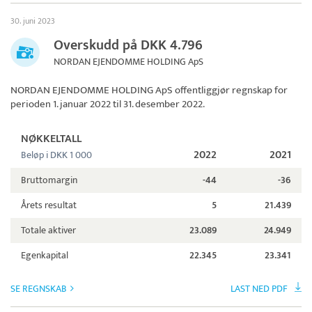
30. juni 2023
Overskudd på DKK 4.796
NORDAN EJENDOMME HOLDING ApS
NORDAN EJENDOMME HOLDING ApS
offentliggjør regnskap for
perioden 1. januar 2022 til 31. desember 2022.
NØKKELTALL
2022
2021
Beløp i DKK 1 000
Bruttomargin
-44
-36
Årets resultat
5
21.439
Totale aktiver
23.089
24.949
Egenkapital
22.345
23.341
SE REGNSKAB
LAST NED PDF