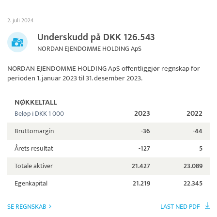
2. juli 2024
Underskudd på DKK 126.543
NORDAN EJENDOMME HOLDING ApS
NORDAN EJENDOMME HOLDING ApS
offentliggjør regnskap for
perioden 1. januar 2023 til 31. desember 2023.
NØKKELTALL
2023
2022
Beløp i DKK 1 000
Bruttomargin
-36
-44
Årets resultat
-127
5
Totale aktiver
21.427
23.089
Egenkapital
21.219
22.345
SE REGNSKAB
LAST NED PDF