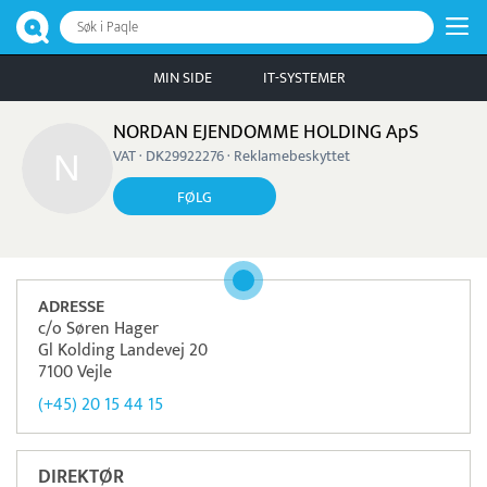
Søk i Paqle
MIN SIDE
IT-SYSTEMER
NORDAN EJENDOMME HOLDING ApS
VAT · DK29922276 · Reklamebeskyttet
FØLG
ADRESSE
c/o Søren Hager
Gl Kolding Landevej 20
7100 Vejle
(+45) 20 15 44 15
DIREKTØR