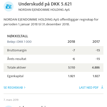
Underskudd på DKK 5.621
NORDAN EJENDOMME HOLDING ApS
NORDAN EJENDOMME HOLDING ApS
offentliggjør regnskap for
perioden 1. januar 2018 til 31. desember 2018.
NØKKELTALL
2018
2017
Beløp i DKK 1 000
Bruttomargin
-7
-15
Årets resultat
-6
-15
Totale aktiver
5.110
4.886
Egenkapital
1.921
1.927
SE REGNSKAB
LAST NED PDF
7. mars 2019