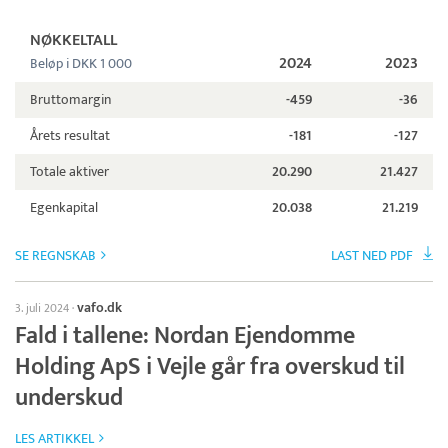
NØKKELTALL
2024
2023
Beløp i DKK 1 000
Bruttomargin
-459
-36
Årets resultat
-181
-127
Totale aktiver
20.290
21.427
Egenkapital
20.038
21.219
SE REGNSKAB
LAST NED PDF
vafo.dk
3. juli 2024
·
Fald i tallene: Nordan Ejendomme
Holding ApS i Vejle går fra overskud til
underskud
LES ARTIKKEL