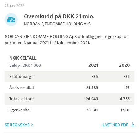
26. juni 2022
Overskudd på DKK 21 mio.
NORDAN EJENDOMME HOLDING ApS
NORDAN EJENDOMME HOLDING ApS
offentliggjør regnskap for
perioden 1. januar 2021 til 31. desember 2021.
NØKKELTALL
2021
2020
Beløp i DKK 1 000
Bruttomargin
-36
-32
Årets resultat
21.439
53
Totale aktiver
24.949
4.755
Egenkapital
23.341
1.901
SE REGNSKAB
LAST NED PDF