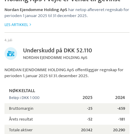
Nordan Ejendomme Holding ApS
har netop afleveret regnskab for
perioden 1 januar 2025 til 31 december 2025.
LES ARTIKKEL
4. juli
Underskudd på DKK 52.110
NORDAN EJENDOMME HOLDING ApS
NORDAN EJENDOMME HOLDING ApS
offentliggjør regnskap for
perioden 1. januar 2025 til 31. desember 2025.
NØKKELTALL
2025
2024
Beløp i DKK 1 000
Bruttomargin
-25
-459
Årets resultat
-52
-181
Totale aktiver
20.142
20.290