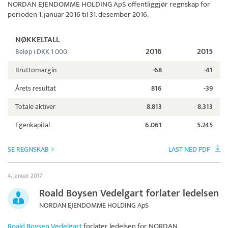
NORDAN EJENDOMME HOLDING ApS
offentliggjør regnskap for
perioden 1. januar 2016 til 31. desember 2016.
NØKKELTALL
2016
2015
Beløp i DKK 1 000
Bruttomargin
-68
-41
Årets resultat
816
-39
Totale aktiver
8.813
8.313
Egenkapital
6.061
5.245
SE REGNSKAB
LAST NED PDF
4. januar 2017
Roald Boysen Vedelgart forlater ledelsen
NORDAN EJENDOMME HOLDING ApS
Roald Boysen Vedelgart
forlater ledelsen for
NORDAN