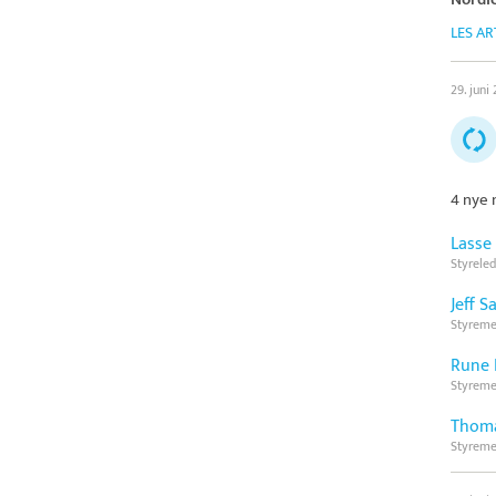
LES AR
29. juni
4 nye 
Lasse
Styreled
Jeff S
Styrem
Rune 
Styrem
Thom
Styrem