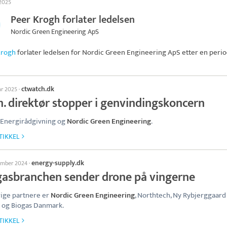
 2025
Peer Krogh forlater ledelsen
Nordic Green Engineering ApS
Krogh
forlater ledelsen for
Nordic Green Engineering ApS
etter en peri
ctwatch.dk
ar 2025
·
. direktør stopper i genvindingskoncern
 Energirådgivning og
Nordic Green Engineering
.
TIKKEL
energy-supply.dk
ember 2024
·
gasbranchen sender drone på vingerne
ige partnere er
Nordic Green Engineering
, Northtech, Ny Rybjerggaard
 og Biogas Danmark.
TIKKEL