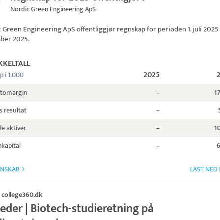
Nordic Green Engineering ApS
c Green Engineering ApS
offentliggjør regnskap for perioden 1. juli 2025 t
ber 2025.
KKELTALL
2025
p i 1.000
ttomargin
–
1
s resultat
–
le aktiver
–
1
kapital
–
6
GNSKAB
LAST NED
college360.dk
·
eder | Biotech-studieretning på