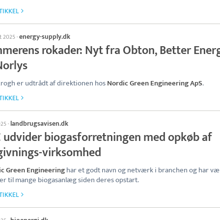
TIKKEL
energy-supply.dk
st 2025
·
merens rokader: Nyt fra Obton, Better Ener
Norlys
rogh er udtrådt af direktionen hos
Nordic Green Engineering ApS
.
TIKKEL
landbrugsavisen.dk
025
·
 udvider biogasforretningen med opkøb af
givnings-virksomhed
ic Green Engineering
har et godt navn og netværk i branchen og har væ
er til mange biogasanlæg siden deres opstart.
TIKKEL