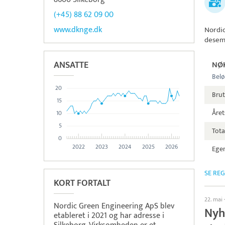
(+45) 88 62 09 00
www.dknge.dk
Nordi
desem
ANSATTE
NØ
Belø
20
Bru
15
Året
10
5
Tota
0
2022
2023
2024
2025
2026
Egen
SE RE
KORT FORTALT
22. mai
Nordic Green Engineering ApS blev
Nyh
etableret i 2021 og har adresse i