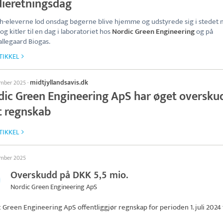
dieretningsdag
h-eleverne lod onsdag bøgerne blive hjemme og udstyrede sig i stedet
 og kitler til en dag i laboratoriet hos
Nordic Green Engineering
og på
llegaard Biogas.
TIKKEL
midtjyllandsavis.dk
ember 2025
·
dic Green Engineering ApS har øget oversku
t regnskab
TIKKEL
ember 2025
Overskudd på DKK 5,5 mio.
Nordic Green Engineering ApS
c Green Engineering ApS
offentliggjør regnskap for perioden 1. juli 2024 t