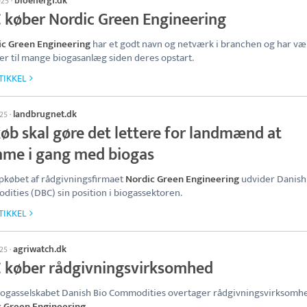
bioenergi.dk
025
·
 køber Nordic Green Engineering
ic Green Engineering
har et godt navn og netværk i branchen og har væ
er til mange biogasanlæg siden deres opstart.
TIKKEL
landbrugnet.dk
025
·
øb skal gøre det lettere for landmænd at
me i gang med biogas
købet af rådgivningsfirmaet
Nordic Green Engineering
udvider Danish
ities (DBC) sin position i biogassektoren.
TIKKEL
agriwatch.dk
025
·
 køber rådgivningsvirksomhed
ogasselskabet Danish Bio Commodities overtager rådgivningsvirksomh
c Green Engineering
.