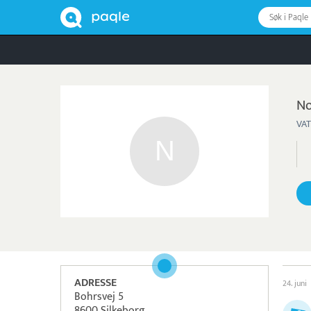
Søk i Paqle
No
VAT
ADRESSE
24. juni
Bohrsvej 5
8600 Silkeborg