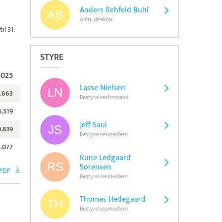
Anders Rehfeld Buhl
Adm. direktør
il 31.
STYRE
2025
Lasse Nielsen
7.663
Bestyrelsesformand
5.519
Jeff Saul
0.839
Bestyrelsesmedlem
.077
Rune Ledgaard
Sørensen
 PDF
Bestyrelsesmedlem
Thomas Hedegaard
Bestyrelsesmedlem