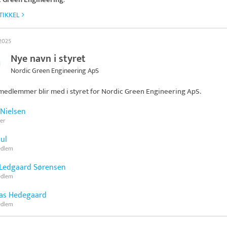
TIKKEL
 2025
Nye navn i styret
Nordic Green Engineering ApS
medlemmer blir med i styret for
Nordic Green Engineering ApS
.
 Nielsen
er
aul
edlem
Ledgaard Sørensen
edlem
as Hedegaard
edlem