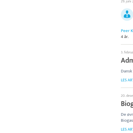
29. juni
Peer 
4 år.
3. febru
Adm
Dansk
LES AR
20. des
Bio
De øvr
Biogas
LES AR