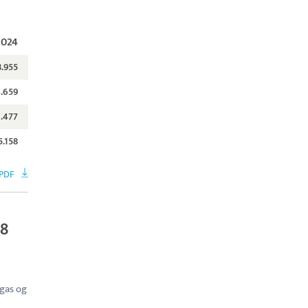
2024
8.955
.659
3.477
5.158
 PDF
28
ogas og