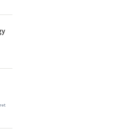
gy
ret