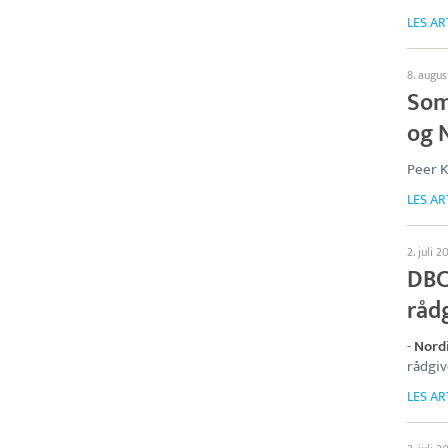
LES AR
8. augu
Som
og 
Peer K
LES AR
2. juli 2
DBC
råd
-
Nord
rådgiv
LES AR