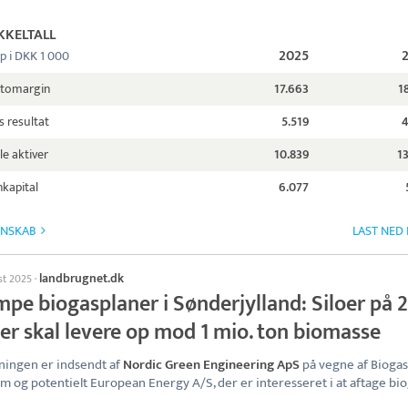
KKELTALL
2025
p i DKK 1 000
ttomargin
17.663
1
s resultat
5.519
4
le aktiver
10.839
1
kapital
6.077
GNSKAB
LAST NED
landbrugnet.dk
st 2025
·
pe biogasplaner i Sønderjylland: Siloer på 
er skal levere op mod 1 mio. ton biomasse
ingen er indsendt af
Nordic Green Engineering ApS
på vegne af Biogas
m og potentielt European Energy A/S, der er interesseret i at aftage bi