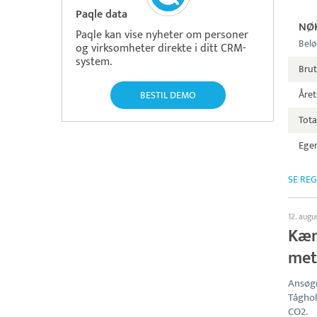
Paqle data
NØ
Paqle kan vise nyheter om personer
Belø
og virksomheter direkte i ditt CRM-
system.
Bru
Året
BESTIL DEMO
Tota
Egen
SE RE
12. augu
Kæm
met
Ansøgn
Tåghol
CO2.