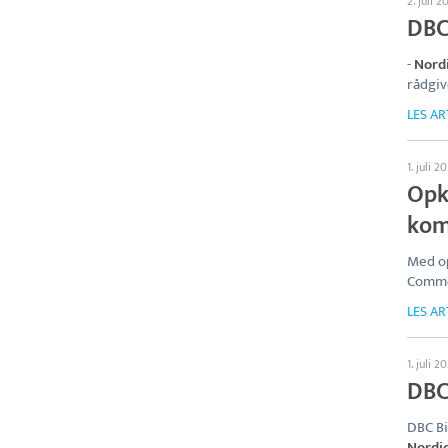
2. juli 2
DBC
-
Nord
rådgiv
LES AR
1. juli 2
Opk
kom
Med op
Commod
LES AR
1. juli 2
DBC
DBC Bi
Nordi