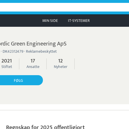
MIN SIDE
IT-SYSTEMER
rdic Green Engineering ApS
 · DK42312479 · Reklamebeskyttet
2021
17
12
Stiftet
Ansatte
Nyheter
FØLG
Regnskap for 2025 offentligjort