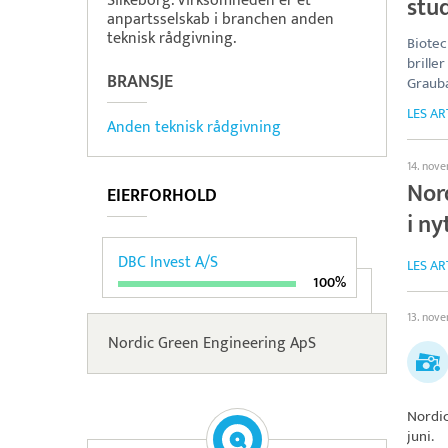
Silkeborg. Virksomheden er et
stu
anpartsselskab i branchen anden
teknisk rådgivning.
Biotec
briller
BRANSJE
Grauba
LES AR
Anden teknisk rådgivning
14. nov
Nor
EIERFORHOLD
i ny
DBC Invest A/S
LES AR
100%
13. nov
Nordic Green Engineering ApS
Nordi
juni.