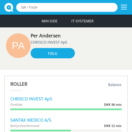
Søk i Paqle
MIN SIDE
IT-SYSTEMER
Per Andersen
CHRISCO INVEST ApS
FØLG
ROLLER
Balance
CHRISCO INVEST ApS
Direktør
DKK 96 mio
SANTAX MEDICO A/S
Bestyrelsesformand
DKK 52 mio