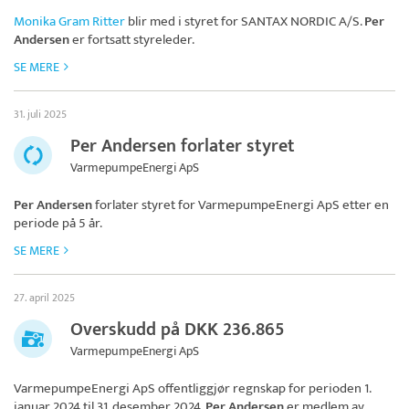
Monika Gram Ritter
blir med i styret for
SANTAX NORDIC A/S
.
Per
Andersen
er fortsatt styreleder.
SE MERE
31. juli 2025
Per Andersen forlater styret
VarmepumpeEnergi ApS
Per Andersen
forlater styret for
VarmepumpeEnergi ApS
etter en
periode på 5 år.
SE MERE
27. april 2025
Overskudd på DKK 236.865
VarmepumpeEnergi ApS
VarmepumpeEnergi ApS
offentliggjør regnskap for perioden 1.
januar 2024 til 31. desember 2024.
Per Andersen
er medlem av