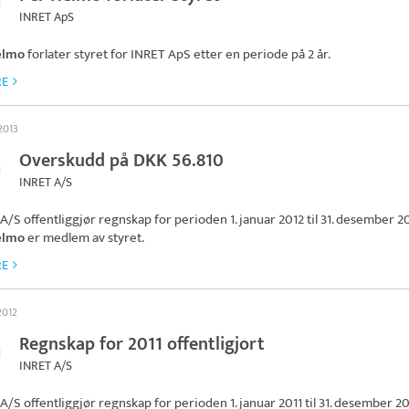
INRET ApS
elmo
forlater styret for
INRET ApS
etter en periode på 2 år.
RE
2013
Overskudd på DKK 56.810
INRET A/S
 A/S
offentliggjør regnskap for perioden 1. januar 2012 til 31. desember 20
elmo
er medlem av styret.
RE
2012
Regnskap for 2011 offentligjort
INRET A/S
 A/S
offentliggjør regnskap for perioden 1. januar 2011 til 31. desember 20