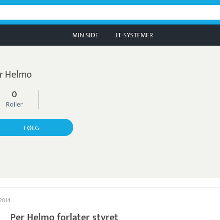
MIN SIDE
IT-SYSTEMER
r Helmo
0
Roller
FØLG
 2014
Per Helmo forlater styret