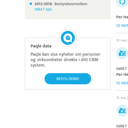
2012-
2014
·
Bestyrelsesmedlem
INRET ApS
Per H
SE ME
10. mai 
Paqle data
Paqle kan vise nyheter om personer
og virksomheter direkte i ditt CRM-
system.
INRET
Per H
BESTIL DEMO
SE ME
13. mai 
INRET