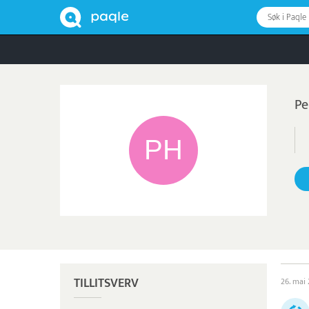
Søk i Paqle
Pe
TILLITSVERV
26. mai