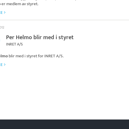
o
er medlem av styret.
RE
012
Per Helmo blir med i styret
INRET A/S
elmo
blir med i styret for
INRET A/S
.
RE