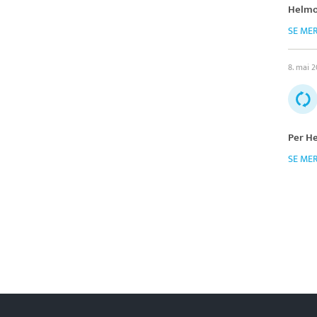
Helm
SE ME
8. mai 2
Per H
SE ME