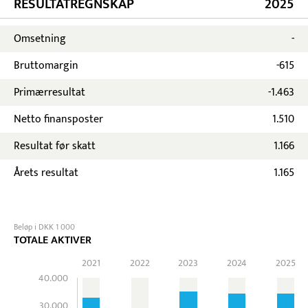
RESULTATREGNSKAP
2025
Omsetning
-
Bruttomargin
-615
Primærresultat
-1.463
Netto finansposter
1.510
Resultat før skatt
1.166
Årets resultat
1.165
Beløp i DKK 1 000
TOTALE AKTIVER
2021
2022
2023
2024
2025
40.000
30.000