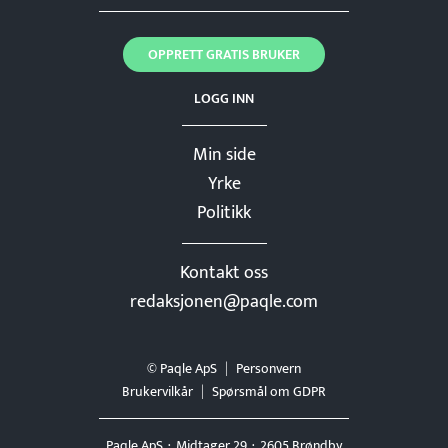
OPPRETT GRATIS BRUKER
LOGG INN
Min side
Yrke
Politikk
Kontakt oss
redaksjonen@paqle.com
© Paqle ApS
Personvern
Brukervilkår
Spørsmål om GDPR
Paqle ApS
Midtager 29
2605 Brøndby