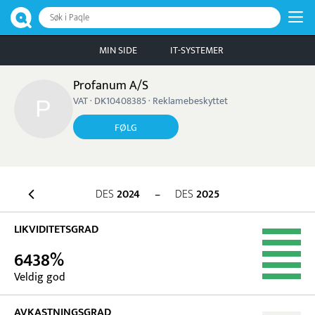
Søk i Paqle
MIN SIDE
IT-SYSTEMER
Profanum A/S
VAT · DK10408385 · Reklamebeskyttet
FØLG
DES
2024
–
DES
2025
LIKVIDITETSGRAD
6438%
Veldig god
AVKASTNINGSGRAD