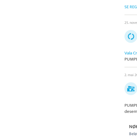
SE RE
25. nov
Vala C
PUMPE
2. mai 2
PUMPE
desem
NØ
Belø