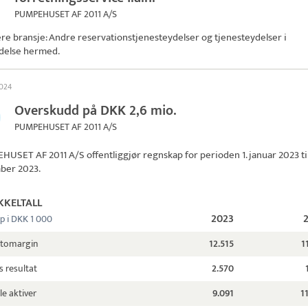
PUMPEHUSET AF 2011 A/S
ere bransje: Andre reservationstjenesteydelser og tjenesteydelser i
delse hermed.
2024
Overskudd på DKK 2,6 mio.
PUMPEHUSET AF 2011 A/S
HUSET AF 2011 A/S
offentliggjør regnskap for perioden 1. januar 2023 til
ber 2023.
KKELTALL
2023
p i DKK 1 000
ttomargin
12.515
1
s resultat
2.570
le aktiver
9.091
1