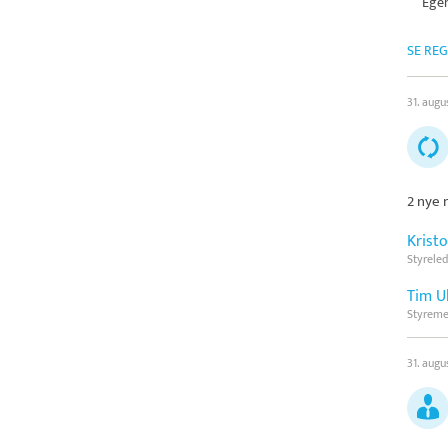
Egen
SE RE
31. augu
2 nye 
Krist
Styreled
Tim U
Styrem
31. augu