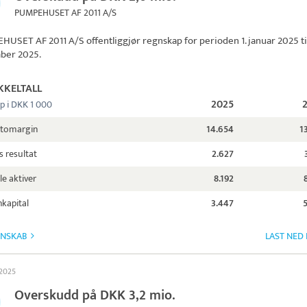
PUMPEHUSET AF 2011 A/S
HUSET AF 2011 A/S
offentliggjør regnskap for perioden 1. januar 2025 til
ber 2025.
KKELTALL
2025
p i DKK 1 000
ttomargin
14.654
1
s resultat
2.627
le aktiver
8.192
kapital
3.447
GNSKAB
LAST NED
 2025
Overskudd på DKK 3,2 mio.