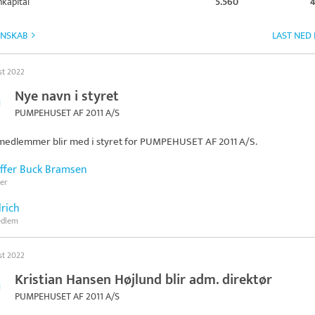
kapital
5.560
4
GNSKAB
LAST NED
st 2022
Nye navn i styret
PUMPEHUSET AF 2011 A/S
medlemmer blir med i styret for
PUMPEHUSET AF 2011 A/S
.
offer Buck Bramsen
er
lrich
edlem
st 2022
Kristian Hansen Højlund blir adm. direktør
PUMPEHUSET AF 2011 A/S