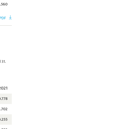
.560
 PDF
 31.
2021
9.778
2.702
0.255