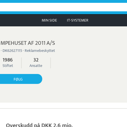
MIN SIDE
IT-SYSTEMER
MPEHUSET AF 2011 A/S
 · DK62627115 · Reklamebeskyttet
1986
32
Stiftet
Ansatte
FØLG
Overskudd på DKK 2,6 mio.