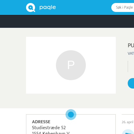
Søk i Paqle
PU
VAT
ADRESSE
26. april
Studiestræde 52
1554 København V