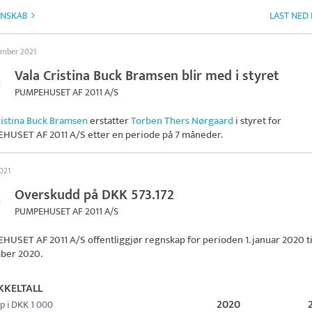
GNSKAB
LAST NED
ember 2021
Vala Cristina Buck Bramsen blir med i styret
PUMPEHUSET AF 2011 A/S
ristina Buck Bramsen
erstatter
Torben Thers Nørgaard
i styret for
HUSET AF 2011 A/S
etter en periode på 7 måneder.
021
Overskudd på DKK 573.172
PUMPEHUSET AF 2011 A/S
HUSET AF 2011 A/S
offentliggjør regnskap for perioden 1. januar 2020 til
ber 2020.
KKELTALL
2020
p i DKK 1 000