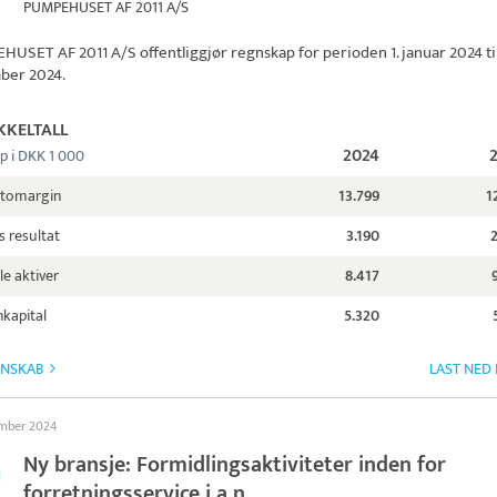
PUMPEHUSET AF 2011 A/S
HUSET AF 2011 A/S
offentliggjør regnskap for perioden 1. januar 2024 til
ber 2024.
KKELTALL
2024
p i DKK 1 000
ttomargin
13.799
1
s resultat
3.190
le aktiver
8.417
kapital
5.320
GNSKAB
LAST NED
ember 2024
Ny bransje: Formidlingsaktiviteter inden for
forretningsservice i.a.n.