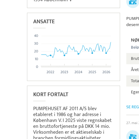
PUMPE
ANSATTE
desem
40
NØ
30
Belø
20
Bru
10
0
Året
2022
2023
2024
2025
2026
Tota
Egen
KORT FORTALT
SE RE
PUMPEHUSET AF 2011 A/S blev
etableret i 1986 og har adresse i
København V. I 2025 viste regnskabet
27. mai
en bruttofortjeneste på DKK 14 mio.
Virksomheden er et aktieselskab i
branchen formidlingsaktiviteter