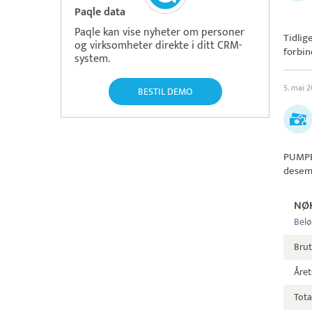
Paqle data
Paqle kan vise nyheter om personer
Tidlig
og virksomheter direkte i ditt CRM-
forbin
system.
5. mai 
BESTIL DEMO
PUMPE
desem
NØ
Belø
Bru
Året
Tota