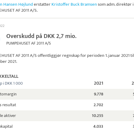
an Hansen Højlund
erstatter
Kristoffer Buck Bramsen
som adm. direktør i
HUSET AF 2011 A/S
.
022
Overskudd på DKK 2,7 mio.
PUMPEHUSET AF 2011 A/S
HUSET AF 2011 A/S
offentliggjør regnskap for perioden 1. januar 2021 til 
ber 2021.
KKELTALL
2021
p i DKK 1 000
ttomargin
9.778
s resultat
2.702
le aktiver
10.255
kapital
4.033