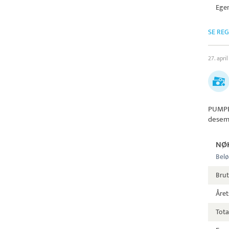
Egen
SE RE
27. apri
PUMPE
desem
NØ
Belø
Bru
Året
Tota