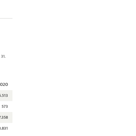
31.
2020
5.513
573
7.358
3.831