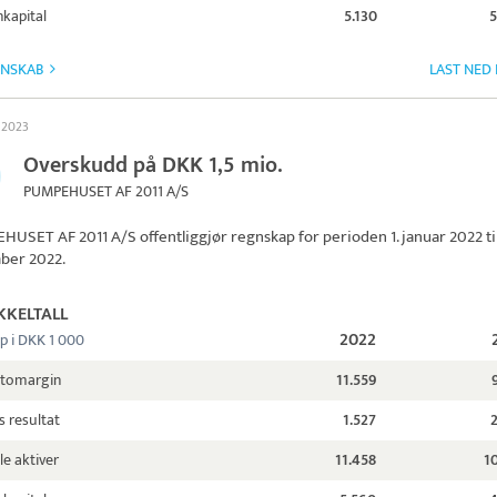
kapital
5.130
5
GNSKAB
LAST NED
l 2023
Overskudd på DKK 1,5 mio.
PUMPEHUSET AF 2011 A/S
HUSET AF 2011 A/S
offentliggjør regnskap for perioden 1. januar 2022 til
ber 2022.
KKELTALL
2022
p i DKK 1 000
ttomargin
11.559
s resultat
1.527
le aktiver
11.458
1