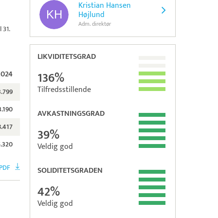
Kristian Hansen
Højlund
Adm. direktør
 31.
LIKVIDITETSGRAD
2024
136%
Tilfredsstillende
3.799
3.190
AVKASTNINGSGRAD
8.417
39%
5.320
Veldig god
 PDF
SOLIDITETSGRADEN
42%
Veldig god