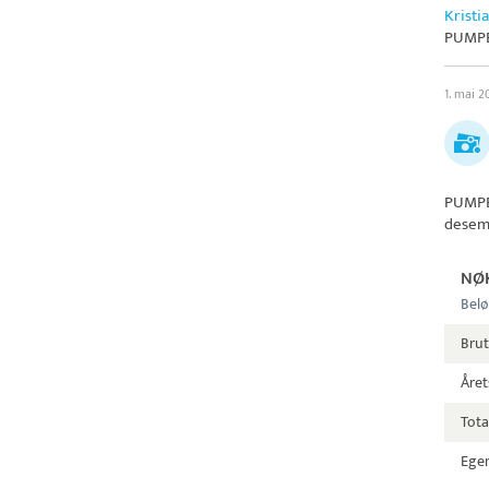
Kristi
PUMPE
1. mai 2
PUMPE
desem
NØ
Belø
Bru
Året
Tota
Egen