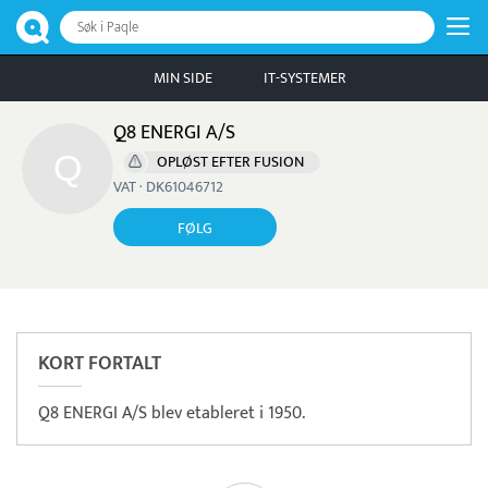
Søk i Paqle
MIN SIDE
IT-SYSTEMER
Q8 ENERGI A/S
OPLØST EFTER FUSION
VAT · DK61046712
FØLG
KORT FORTALT
Q8 ENERGI A/S blev etableret i 1950.