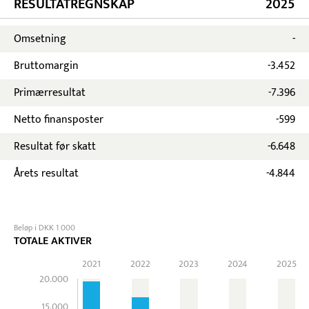
RESULTATREGNSKAP
2025
Omsetning
-
Bruttomargin
-3.452
Primærresultat
-7.396
Netto finansposter
-599
Resultat før skatt
-6.648
Årets resultat
-4.844
Beløp i DKK 1 000
TOTALE AKTIVER
2021
2022
2023
2024
2025
20.000
15.000