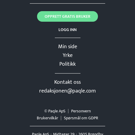
OPPRETT GRATIS BRUKER
LOGG INN
Min side
Yrke
Politikk
Kontakt oss
redaksjonen@paqle.com
© Paqle ApS
Personvern
Brukervilkår
Spørsmål om GDPR
Paqle ApS
Midtager 29
2605 Brøndby