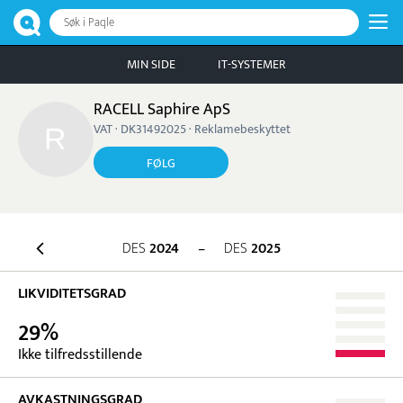
Søk i Paqle
MIN SIDE
IT-SYSTEMER
RACELL Saphire ApS
VAT · DK31492025 · Reklamebeskyttet
FØLG
DES
2024
–
DES
2025
LIKVIDITETSGRAD
29%
Ikke tilfredsstillende
AVKASTNINGSGRAD