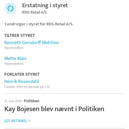
Erstatning i styret
RDG Retail A/S
3 endringer i styret for
RDG Retail A/S
.
TILTRER STYRET
Kenneth Gersdorff Melchior
Styremedlem
Mette Maix
Styremedlem
FORLATER STYRET
Henrik Rosendahl
Forlater etter en periode på 2 år
Politiken
15. mai 2019
·
Kay Bojesen blev nævnt i Politiken
LES ARTIKKEL