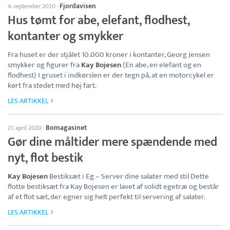
Fjordavisen
4. september 2020
·
Hus tømt for abe, elefant, flodhest,
kontanter og smykker
Fra huset er der stjålet 10.000 kroner i kontanter, Georg Jensen
smykker og figurer fra
Kay Bojesen
(En abe, en elefant og en
flodhest) I gruset i indkørslen er der tegn på, at en motorcykel er
kørt fra stedet med høj fart.
LES ARTIKKEL
Bomagasinet
21. april 2020
·
Gør dine måltider mere spændende med
nyt, flot bestik
Kay Bojesen
Bestiksæt i Eg – Server dine salater med stil Dette
flotte bestiksæt fra Kay Bojesen er lavet af solidt egetræ og består
af et flot sæt, der egner sig helt perfekt til servering af salater.
LES ARTIKKEL