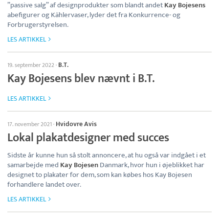
”passive salg” af designprodukter som blandt andet
Kay Bojesens
abefigurer og Kählervaser, lyder det fra Konkurrence- og
Forbrugerstyrelsen.
LES ARTIKKEL
B.T.
19. september 2022
·
Kay Bojesens blev nævnt i B.T.
LES ARTIKKEL
Hvidovre Avis
17. november 2021
·
Lokal plakatdesigner med succes
Sidste år kunne hun så stolt annoncere, at hu også var indgået i et
samarbejde med
Kay Bojesen
Danmark, hvor hun i øjeblikket har
designet to plakater for dem, som kan købes hos Kay Bojesen
forhandlere landet over.
LES ARTIKKEL