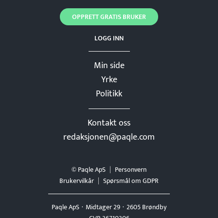
OPPRETT GRATIS BRUKER
LOGG INN
Min side
Yrke
Politikk
Kontakt oss
redaksjonen@paqle.com
© Paqle ApS
Personvern
Brukervilkår
Spørsmål om GDPR
Paqle ApS
Midtager 29
2605 Brøndby