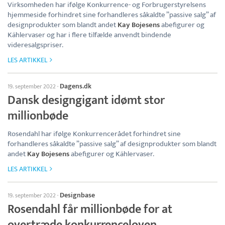
Virksomheden har ifølge Konkurrence- og Forbrugerstyrelsens
hjemmeside forhindret sine forhandleres såkaldte ”passive salg” af
designprodukter som blandt andet
Kay Bojesens
abefigurer og
Kählervaser og har i flere tilfælde anvendt bindende
videresalgspriser.
LES ARTIKKEL
Dagens.dk
19. september 2022
·
Dansk designgigant idømt stor
millionbøde
Rosendahl har ifølge Konkurrencerådet forhindret sine
forhandleres såkaldte ”passive salg” af designprodukter som blandt
andet
Kay Bojesens
abefigurer og Kählervaser.
LES ARTIKKEL
Designbase
19. september 2022
·
Rosendahl får millionbøde for at
overtræde konkurrenceloven