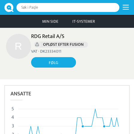
Søk i Paqle
MIN SIDE
IT-SYSTEMER
RDG Retail A/S
OPLØST EFTER FUSION
VAT · DK23334011
FØLG
ANSATTE
5
4
3