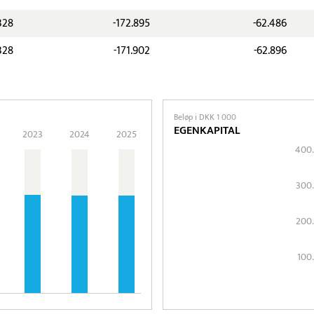
328
-172.895
-62.486
328
-171.902
-62.896
Beløp i DKK 1 000
EGENKAPITAL
2023
2024
2025
400
300
200
100