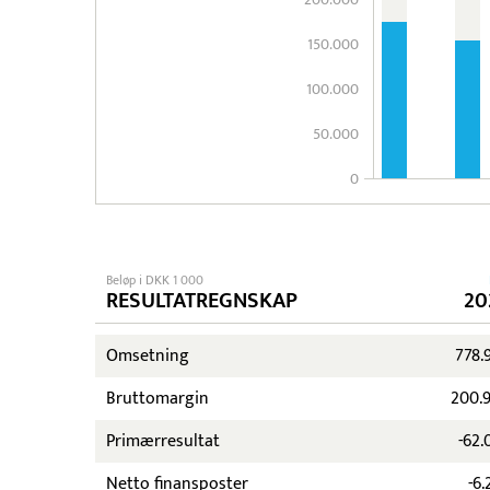
150.000
100.000
50.000
0
Beløp i DKK 1 000
RESULTATREGNSKAP
20
Omsetning
778.
Bruttomargin
200.
Primærresultat
-62.
Netto finansposter
-6.