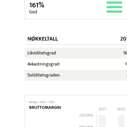
161%
God
NØKKELTALL
20
Likviditetsgrad
1
Avkastningsgrad
-
Soliditetsgraden
Beløp i DKK 1 000
BRUTTOMARGIN
2021
2022
250.000
200.000