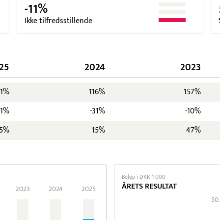
-11%
Ikke tilfredsstillende
25
2024
2023
61%
116%
157%
11%
-31%
-10%
5%
15%
47%
Beløp i DKK 1 000
ÅRETS RESULTAT
2023
2024
2025
50