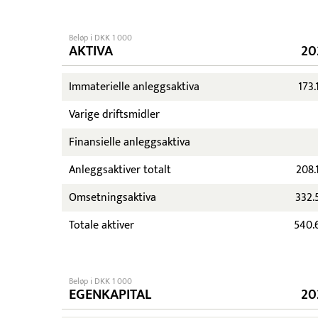
Beløp i DKK 1 000
AKTIVA
20
Immaterielle anleggsaktiva
173.
Varige driftsmidler
Finansielle anleggsaktiva
Anleggsaktiver totalt
208.
Omsetningsaktiva
332.
Totale aktiver
540.
Beløp i DKK 1 000
EGENKAPITAL
20