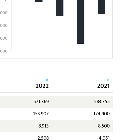
.000
.000
.000
.000
PDF
PDF
2022
2021
571.369
583.755
153.907
174.900
-8.913
8.500
2.508
-4.051