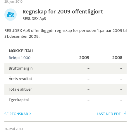
29. juni 2010
Regnskap for 2009 offentligjort
RESUDEX ApS
RESUDEX ApS
offentliggjør regnskap for perioden 1. januar 2009 til
31. desember 2009.
NØKKELTALL
2009
2008
Beløp i 1.000
Bruttomargin
–
–
Årets resultat
–
–
Totale aktiver
–
–
Egenkapital
–
–
SE REGNSKAB
LAST NED PDF
26. mai 2010