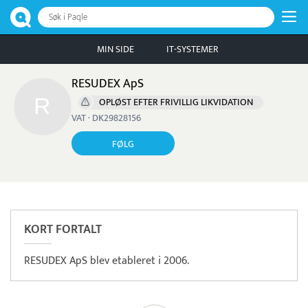
Søk i Paqle
MIN SIDE
IT-SYSTEMER
RESUDEX ApS
OPLØST EFTER FRIVILLIG LIKVIDATION
VAT · DK29828156
FØLG
KORT FORTALT
RESUDEX ApS blev etableret i 2006.