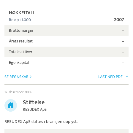
NØKKELTALL
2007
Beløp i 1.000
Bruttomargin
–
Årets resultat
–
Totale aktiver
–
Egenkapital
–
SE REGNSKAB
LAST NED PDF
17. desember 2006
Stiftelse
RESUDEX ApS
RESUDEX ApS
stiftes i bransjen uoplyst.