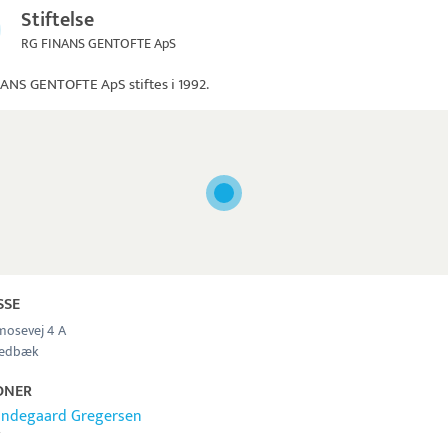
Stiftelse
RG FINANS GENTOFTE ApS
NANS GENTOFTE ApS
stiftes i 1992.
SSE
osevej 4 A
Vedbæk
ONER
Lindegaard Gregersen