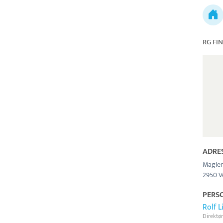
RG FI
ADRE
Maglem
2950 
PERS
Rolf 
Direktør