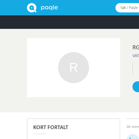
Søk i Paqle
RG
VAT
KORT FORTALT
28. nov