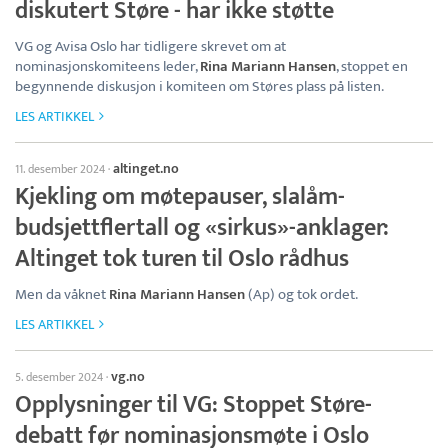
diskutert Støre - har ikke støtte
VG og Avisa Oslo har tidligere skrevet om at
nominasjonskomiteens leder,
Rina Mariann Hansen
, stoppet en
begynnende diskusjon i komiteen om Støres plass på listen.
LES ARTIKKEL
altinget.no
11. desember 2024
·
Kjekling om møtepauser, slalåm-
budsjettflertall og «sirkus»-anklager:
Altinget tok turen til Oslo rådhus
Men da våknet
Rina Mariann Hansen
(Ap) og tok ordet.
LES ARTIKKEL
vg.no
5. desember 2024
·
Opplysninger til VG: Stoppet Støre-
debatt før nominasjonsmøte i Oslo