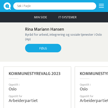
Søk i Paqle
MIN SIDE
IT-SYSTEMER
Rina Mariann Hansen
Byråd for arbeid, integrering og sosiale tjenester i Oslo
(Ap)
FØLG
KOMMUNESTYREVALG 2023
KOMMUNESTYR
Oppstilt i
Oppstilt i
Oslo
Oslo
Oppstilt for
Oppstilt for
Arbeiderpartiet
Arbeiderpartie