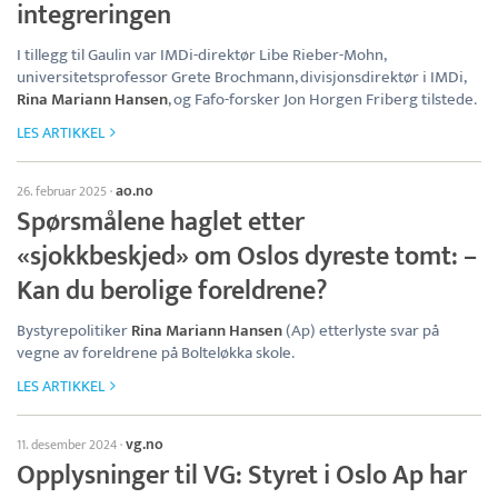
integreringen
I tillegg til Gaulin var IMDi-direktør Libe Rieber-Mohn,
universitetsprofessor Grete Brochmann, divisjonsdirektør i IMDi,
Rina Mariann Hansen
, og Fafo-forsker Jon Horgen Friberg tilstede.
LES ARTIKKEL
ao.no
26. februar 2025
·
Spørsmålene haglet etter
«sjokkbeskjed» om Oslos dyreste tomt: –
Kan du berolige foreldrene?
Bystyrepolitiker
Rina Mariann Hansen
(Ap) etterlyste svar på
vegne av foreldrene på Bolteløkka skole.
LES ARTIKKEL
vg.no
11. desember 2024
·
Opplysninger til VG: Styret i Oslo Ap har