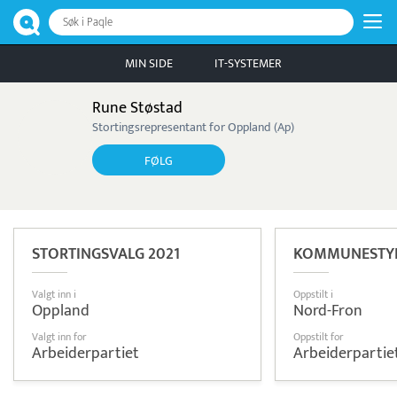
Søk i Paqle
MIN SIDE
IT-SYSTEMER
Rune Støstad
Stortingsrepresentant for Oppland (Ap)
FØLG
STORTINGSVALG 2021
KOMMUNESTYR
Valgt inn i
Oppstilt i
Oppland
Nord-Fron
Valgt inn for
Oppstilt for
Arbeiderpartiet
Arbeiderpartie