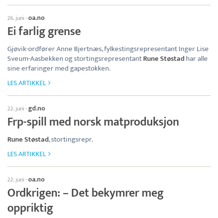
oa.no
26. juni
·
Ei farlig grense
Gjøvik-ordfører Anne Bjertnæs, fylkestingsrepresentant Inger Lise
Sveum-Aasbekken og stortingsrepresentant
Rune Støstad
har alle
sine erfaringer med gapestokken.
LES ARTIKKEL
gd.no
22. juni
·
Frp-spill med norsk matproduksjon
Rune Støstad
, stortingsrepr.
LES ARTIKKEL
oa.no
22. juni
·
Ordkrigen: – Det bekymrer meg
oppriktig