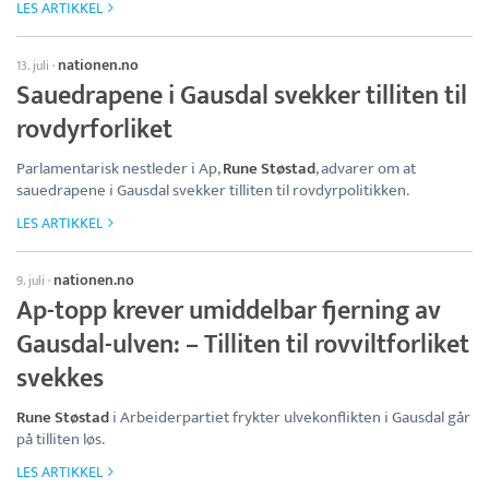
LES ARTIKKEL
nationen.no
13. juli
·
Sauedrapene i Gausdal svekker tilliten til
rovdyrforliket
Parlamentarisk nestleder i Ap,
Rune Støstad
, advarer om at
sauedrapene i Gausdal svekker tilliten til rovdyrpolitikken.
LES ARTIKKEL
nationen.no
9. juli
·
Ap-topp krever umiddelbar fjerning av
Gausdal-ulven: – Tilliten til rovviltforliket
svekkes
Rune Støstad
i Arbeiderpartiet frykter ulvekonflikten i Gausdal går
på tilliten løs.
LES ARTIKKEL