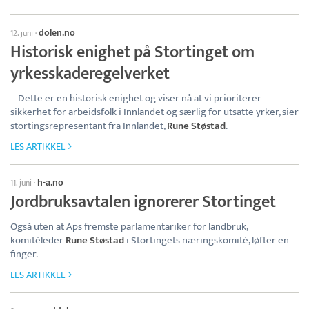
dolen.no
12. juni
·
Historisk enighet på Stortinget om
yrkesskaderegelverket
– Dette er en historisk enighet og viser nå at vi prioriterer
sikkerhet for arbeidsfolk i Innlandet og særlig for utsatte yrker, sier
stortingsrepresentant fra Innlandet,
Rune Støstad
.
LES ARTIKKEL
h-a.no
11. juni
·
Jordbruksavtalen ignorerer Stortinget
Også uten at Aps fremste parlamentariker for landbruk,
komitéleder
Rune Støstad
i Stortingets næringskomité, løfter en
finger.
LES ARTIKKEL