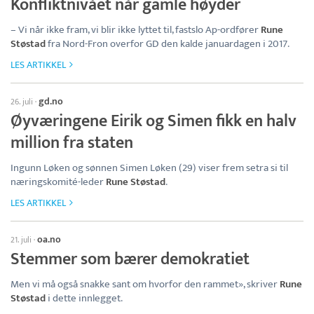
Konfliktnivået når gamle høyder
– Vi når ikke fram, vi blir ikke lyttet til, fastslo Ap-ordfører
Rune
Støstad
fra Nord-Fron overfor GD den kalde januardagen i 2017.
LES ARTIKKEL
gd.no
26. juli
·
Øyværingene Eirik og Simen fikk en halv
million fra staten
Ingunn Løken og sønnen Simen Løken (29) viser frem setra si til
næringskomité-leder
Rune Støstad
.
LES ARTIKKEL
oa.no
21. juli
·
Stemmer som bærer demokratiet
Men vi må også snakke sant om hvorfor den rammet», skriver
Rune
Støstad
i dette innlegget.