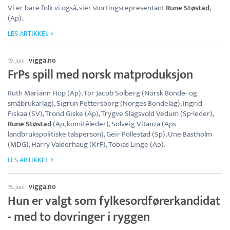
Vi er bare folk vi også, sier stortingsrepresentant
Rune Støstad
,
(Ap).
LES ARTIKKEL
vigga.no
19. juni
·
FrPs spill med norsk matproduksjon
Ruth Mariann Hop (Ap), Tor Jacob Solberg (Norsk Bonde- og
småbrukarlag), Sigrun Pettersborg (Norges Bondelag), Ingrid
Fiskaa (SV), Trond Giske (Ap), Trygve Slagsvold Vedum (Sp-leder),
Rune Støstad
(Ap, komitéleder), Solveig Vitanza (Aps
landbrukspolitiske talsperson), Geir Pollestad (Sp), Une Bastholm
(MDG), Harry Valderhaug (KrF), Tobias Linge (Ap).
LES ARTIKKEL
vigga.no
15. juni
·
Hun er valgt som fylkesordførerkandidat
- med to dovringer i ryggen