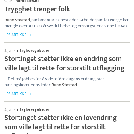
norddalen.no
9. juni
·
Trygghet trenger folk
Rune Støstad
, parlamentarisk nestleder Arbeiderpartiet Norge kan
mangle over 42 000 årsverk i helse- og omsorgstjenestene i 2040.
LES ARTIKKEL
frifagbevegelse.no
5. juni
·
Stortinget støtter ikke en endring som
ville lagt til rette for storstilt utflagging
– Det må jobbes for å videreføre dagens ordning, sier
næringskomiteens leder
Rune Støstad
.
LES ARTIKKEL
frifagbevegelse.no
5. juni
·
Stortinget støtter ikke en lovendring
som ville lagt til rette for storstilt