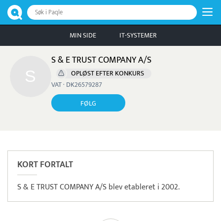
Søk i Paqle
MIN SIDE
IT-SYSTEMER
S & E TRUST COMPANY A/S
OPLØST EFTER KONKURS
VAT · DK26579287
FØLG
KORT FORTALT
S & E TRUST COMPANY A/S blev etableret i 2002.