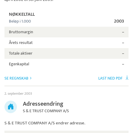
NØKKELTALL
2003
Beløp i 1.000
Bruttomargin
–
Årets resultat
–
Totale aktiver
–
Egenkapital
–
SE REGNSKAB
LAST NED PDF
2. september 2003
Adresseendring
S & E TRUST COMPANY A/S
S & E TRUST COMPANY A/S
endrer adresse.