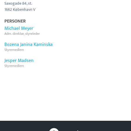
Saxogade 84, st.
1662 København V
PERSONER
Michael Meyer
Adm. direktør, styreleder
Bozena Janina Kaminska
Styremedlem
Jesper Madsen
Styremedlem