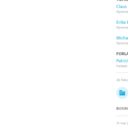
Claus
Styrem
Erika
Styrem
Micha
Styrem
FORLA
Patric
Forlater
28. febr
BUSINE
31. mai