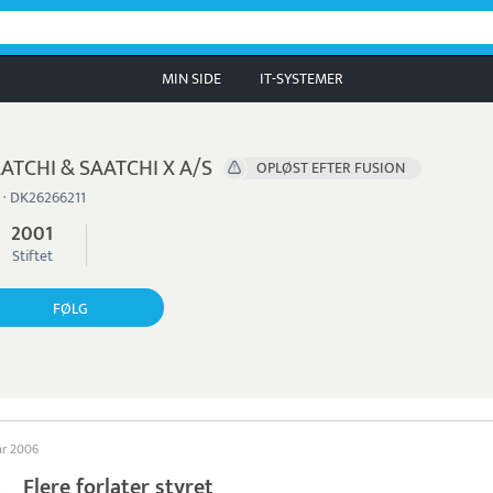
MIN SIDE
IT-SYSTEMER
ATCHI & SAATCHI X A/S
OPLØST EFTER FUSION
 · DK26266211
2001
Stiftet
FØLG
ar 2006
Flere forlater styret