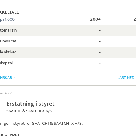
KKELTALL
2004
p i 1.000
ttomargin
–
s resultat
–
le aktiver
–
kapital
–
GNSKAB
LAST NED
uar 2005
Erstatning i styret
SAATCHI & SAATCHI X A/S
inger i styret for
SAATCHI & SAATCHI X A/S
.
ER STYRET