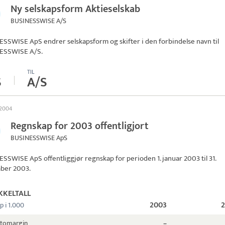
Ny selskapsform Aktieselskab
BUSINESSWISE A/S
SSWISE ApS endrer selskapsform og skifter i den forbindelse navn til
ESSWISE A/S
.
TIL
S
A/S
 2004
Regnskap for 2003 offentligjort
BUSINESSWISE ApS
ESSWISE ApS
offentliggjør regnskap for perioden 1. januar 2003 til 31.
ber 2003.
KKELTALL
2003
p i 1.000
ttomargin
–