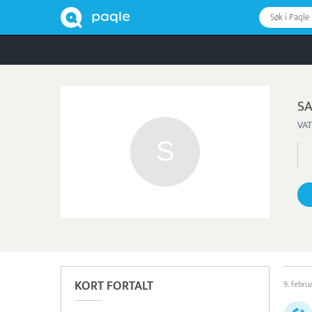
Søk i Paqle
SA
VAT
KORT FORTALT
9. febru