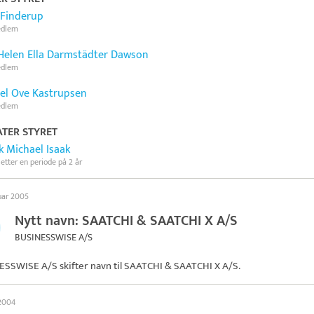
 Finderup
edlem
 Helen Ella Darmstädter Dawson
edlem
el Ove Kastrupsen
edlem
TER STYRET
k Michael Isaak
 etter en periode på 2 år
uar 2005
Nytt navn: SAATCHI & SAATCHI X A/S
BUSINESSWISE A/S
SSWISE A/S skifter navn til
SAATCHI & SAATCHI X A/S
.
 2004