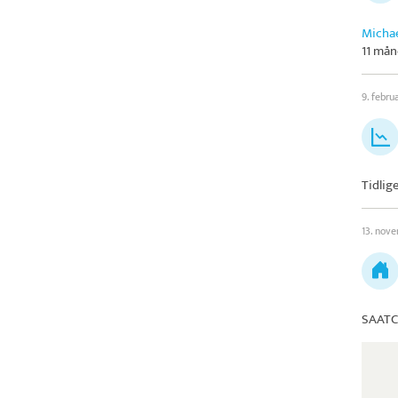
Michae
11 mån
9. febru
Tidlig
13. nov
SAATC