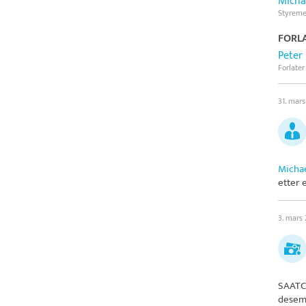
Micha
Styrem
FORLA
Peter
Forlater
31. mar
Michae
etter 
3. mars
SAATC
desem