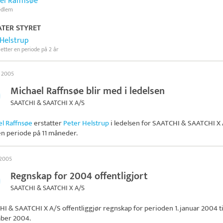
el Raffnsøe
edlem
TER STYRET
 Helstrup
 etter en periode på 2 år
s 2005
Michael Raffnsøe blir med i ledelsen
SAATCHI & SAATCHI X A/S
l Raffnsøe
erstatter
Peter Helstrup
i ledelsen for
SAATCHI & SAATCHI X 
en periode på 11 måneder.
 2005
Regnskap for 2004 offentligjort
SAATCHI & SAATCHI X A/S
HI & SAATCHI X A/S
offentliggjør regnskap for perioden 1. januar 2004 til
ber 2004.