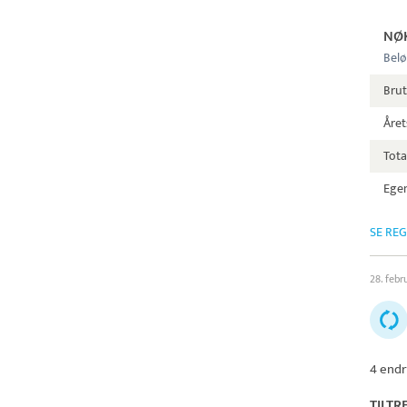
NØ
Belø
Bru
Året
Tota
Egen
SE RE
28. febr
4 endr
TILTR