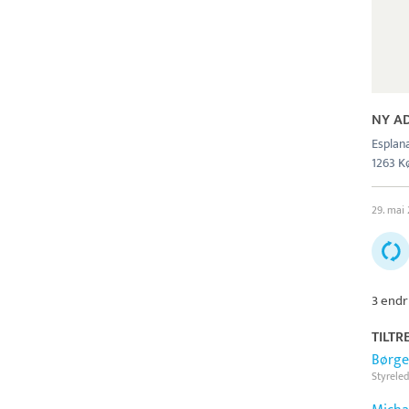
NY A
Esplana
1263 K
29. mai
3 endr
TILTR
Børge
Styreled