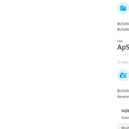
BUSINE
BUSIN
FRA
Ap
23. mai
BUSIN
desem
NØ
Belø
Bru