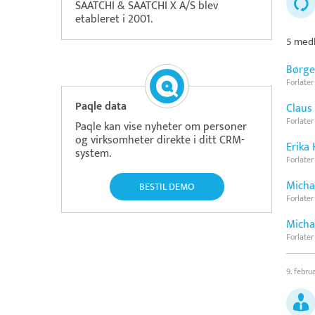
SAATCHI & SAATCHI X A/S blev
etableret i 2001.
5 medl
Børge
Forlater
Paqle data
Claus
Forlater
Paqle kan vise nyheter om personer
og virksomheter direkte i ditt CRM-
Erika
system.
Forlater
Micha
BESTIL DEMO
Forlater
Micha
Forlater
9. febru