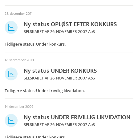
28. desember 2011
Ny status OPLØST EFTER KONKURS
SELSKABET AF 26. NOVEMBER 2007 ApS
Tidligere status: Under konkurs.
12. september 2010
Ny status UNDER KONKURS
SELSKABET AF 26. NOVEMBER 2007 ApS
Tidligere status: Under frivillig likvidation.
14. desember 2009
Ny status UNDER FRIVILLIG LIKVIDATION
SELSKABET AF 26. NOVEMBER 2007 ApS
Tidligere status: Under konkurs.