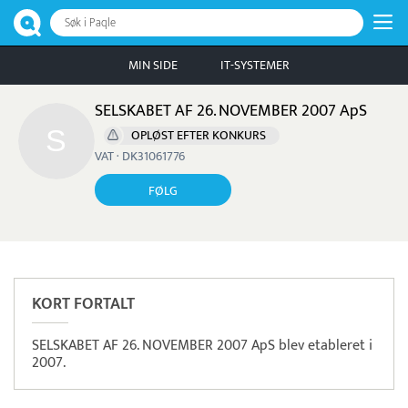
Søk i Paqle
MIN SIDE
IT-SYSTEMER
SELSKABET AF 26. NOVEMBER 2007 ApS
OPLØST EFTER KONKURS
VAT · DK31061776
FØLG
KORT FORTALT
SELSKABET AF 26. NOVEMBER 2007 ApS blev etableret i
2007.