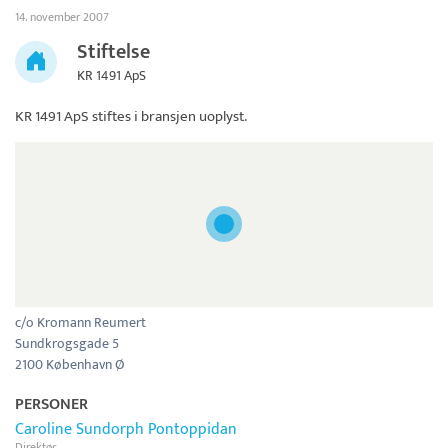
14. november 2007
Stiftelse
KR 1491 ApS
KR 1491 ApS
stiftes i bransjen uoplyst.
c/o Kromann Reumert
Sundkrogsgade 5
2100 København Ø
PERSONER
Caroline Sundorph Pontoppidan
Direktør