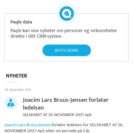
Paqle data
Paqle kan vise nyheter om personer og virksomheter
direkte i ditt CRM-system.
BESTIL DEMO
NYHETER
28. desember 2011
Joacim Lars Bruus-Jensen forlater
ledelsen
SELSKABET AF 26. NOVEMBER 2007 ApS
Joacim Lars Bruus-Jensen
forlater ledelsen for
SELSKABET AF 26.
NOVEMBER 2007 ApS
etter en periode på 3 år.