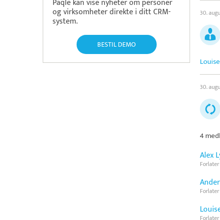
Paqle kan vise nyheter om personer
og virksomheter direkte i ditt CRM-
30. aug
system.
BESTIL DEMO
Louise
30. aug
4 medl
Alex 
Forlater
Ander
Forlater
Louis
Forlater