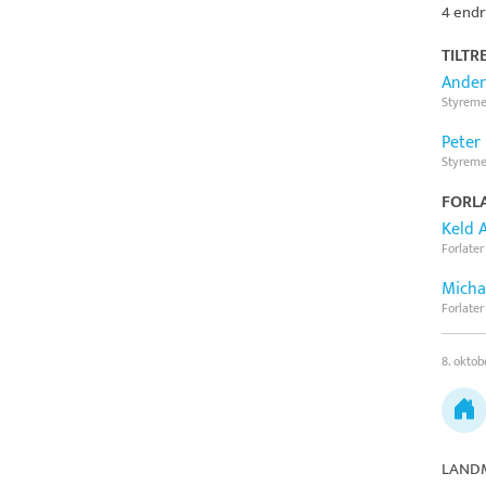
4 endr
TILTR
Ander
Styrem
Peter
Styrem
FORLA
Keld 
Forlater
Micha
Forlater
8. oktob
LAND