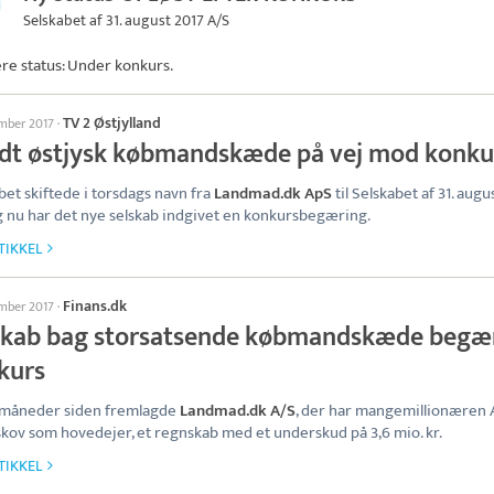
Selskabet af 31. august 2017 A/S
ere status: Under konkurs.
TV 2 Østjylland
ember 2017
·
dt østjysk købmandskæde på vej mod konku
bet skiftede i torsdags navn fra
Landmad.dk ApS
til Selskabet af 31. augu
g nu har det nye selskab indgivet en konkursbegæring.
TIKKEL
Finans.dk
ember 2017
·
skab bag storsatsende købmandskæde begæ
kurs
 måneder siden fremlagde
Landmad.dk A/S
, der har mangemillionæren
kov som hovedejer, et regnskab med et underskud på 3,6 mio. kr.
TIKKEL