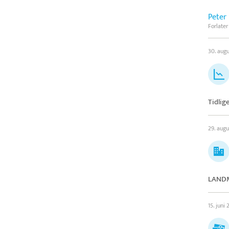
Peter
Forlater
30. aug
Tidlig
29. augu
LANDMA
15. juni 