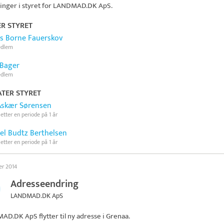
inger i styret for
LANDMAD.DK ApS
.
ER STYRET
s Borne Fauerskov
edlem
 Bager
edlem
TER STYRET
Askær Sørensen
 etter en periode på 1 år
el Budtz Berthelsen
 etter en periode på 1 år
er 2014
Adresseendring
LANDMAD.DK ApS
MAD.DK ApS
flytter til ny adresse i Grenaa.