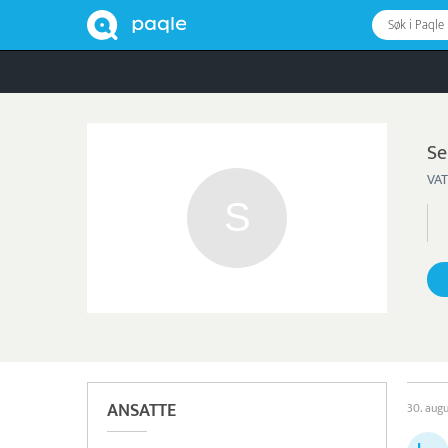
Søk i Paqle
Se
VAT
ANSATTE
30. aug