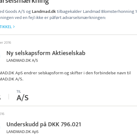
arselsmærkning
ted Goods A/S og
Landmad.dk
tilbagekalder Landmad Blomsterhonning 1
ningen ved en fejl ikke er påført advarselsmærkningen:
TIKKEL
ber 2016
Ny selskapsform Aktieselskab
LANDMAD.DK A/S
D.DK ApS endrer selskapsform og skifter i den forbindelse navn til
AD.DK A/S
.
TIL
S
A/S
2016
Underskudd på DKK 796.021
LANDMAD.DK ApS