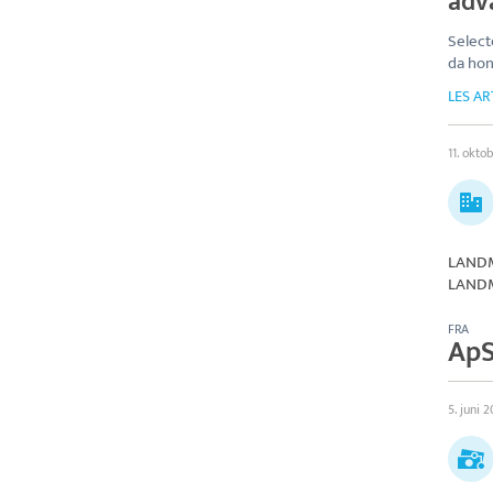
adv
Selec
da hon
LES AR
11. okto
LANDMA
LANDM
FRA
Ap
5. juni 