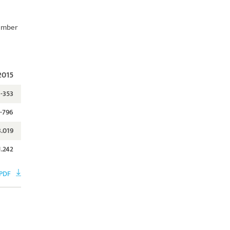
sember
2015
-353
-796
3.019
1.242
 PDF