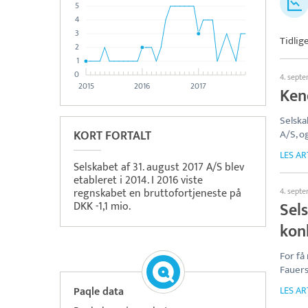
5
4
3
Tidlig
2
1
0
4. sept
2015
2016
2017
Ken
Selska
KORT FORTALT
A/S, o
LES AR
Selskabet af 31. august 2017 A/S blev
etableret i 2014. I 2016 viste
regnskabet en bruttofortjeneste på
4. sept
Sel
DKK -1,1 mio.
kon
For få
Fauers
Paqle data
LES AR