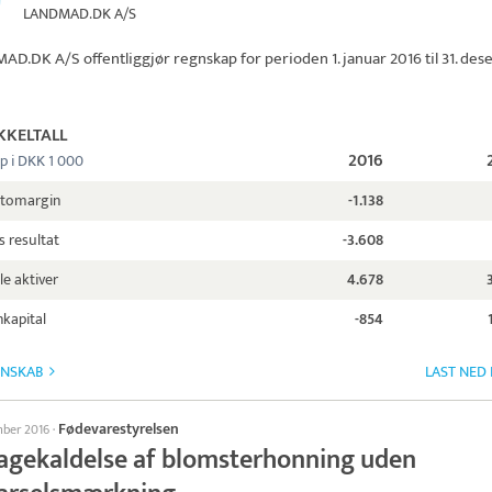
LANDMAD.DK A/S
AD.DK A/S
offentliggjør regnskap for perioden 1. januar 2016 til 31. de
KKELTALL
2016
p i DKK 1 000
ttomargin
-1.138
s resultat
-3.608
le aktiver
4.678
kapital
-854
GNSKAB
LAST NED
Fødevarestyrelsen
mber 2016
·
bagekaldelse af blomsterhonning uden