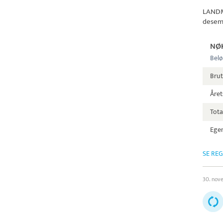
LAND
desem
NØ
Belø
Bru
Året
Tota
Egen
SE RE
30. nov