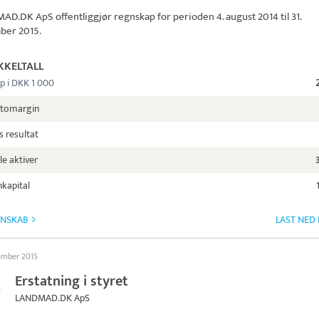
MAD.DK ApS
offentliggjør regnskap for perioden 4. august 2014 til 31.
ber 2015.
KKELTALL
p i DKK 1 000
ttomargin
s resultat
le aktiver
kapital
GNSKAB
LAST NED
ember 2015
Erstatning i styret
LANDMAD.DK ApS