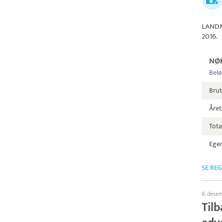
LANDM
2016.
NØ
Belø
Bru
Året
Tota
Egen
SE RE
8. dese
Til