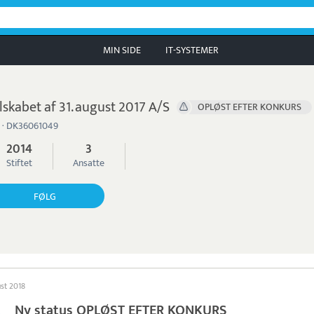
MIN SIDE
IT-SYSTEMER
lskabet af 31. august 2017 A/S
OPLØST EFTER KONKURS
 · DK36061049
2014
3
Stiftet
Ansatte
FØLG
ust 2018
Ny status OPLØST EFTER KONKURS