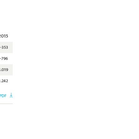
2015
-353
-796
3.019
1.242
 PDF