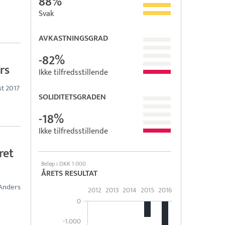
88%
Svak
AVKASTNINGSGRAD
-82%
rs
Ikke tilfredsstillende
st 2017
SOLIDITETSGRADEN
-18%
Ikke tilfredsstillende
ret
Beløp i DKK 1 000
ÅRETS RESULTAT
 Anders
2012
2013
2014
2015
2016
0
-1.000