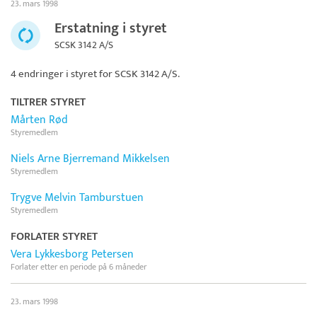
23. mars 1998
Erstatning i styret
SCSK 3142 A/S
4 endringer i styret for
SCSK 3142 A/S
.
TILTRER STYRET
Mårten Rød
Styremedlem
Niels Arne Bjerremand Mikkelsen
Styremedlem
Trygve Melvin Tamburstuen
Styremedlem
FORLATER STYRET
Vera Lykkesborg Petersen
Forlater etter en periode på 6 måneder
23. mars 1998