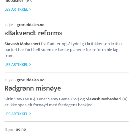
Mobasheri
(R).
LES ARTIKKEL
groruddalen.no
16. juni
·
«Bakvendt reform»
Siavash Mobasheri
fra Rødt er også tydelig i kritikken, en kritikk
partiet har ført helt siden de første planene for reform ble lagt
fram.
LES ARTIKKEL
groruddalen.no
13. juni
·
Rødgrønn misnøye
Sirin Stav (MDG), Omar Samy Gamal (SV) og
Siavash Mobasheri
(R)
er ikke spesielt fornøyd med fredagens beskjed.
LES ARTIKKEL
ao.no
11. juni
·