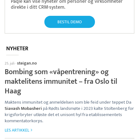
Paqle kan vise nyheter om personer og virksomheter
direkte i ditt CRM-system.
BESTIL DEMO
NYHETER
steigan.no
25. juli
·
Bombing som «våpentrening» og
maktelitens immunitet – fra Oslo til
Haag
Maktens immunitet og anmeldelsen som ble feid under teppet Da
Siavash Mobasheri
på Rødts landsmøte i 2023 kalte Stoltenberg for
krigsforbryter utløste det et unisont hyl fra etablissementets
kommentatorkorps.
LES ARTIKKEL