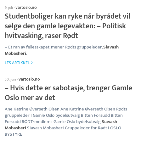
vartoslo.no
9. juli
·
Studentboliger kan ryke når byrådet vil
selge den gamle legevakten: – Politisk
hvitvasking, raser Rødt
– Et ran av fellesskapet, mener Rødts gruppeleder,
Siavash
Mobasheri
.
LES ARTIKKEL
vartoslo.no
30. juni
·
– Hvis dette er sabotasje, trenger Gamle
Oslo mer av det
Ane Katrine Øverseth Olsen Ane Katrine Øverseth Olsen Rødts
gruppeleder I Gamle Oslo bydelsutvalg Bitten Forsudd Bitten
Forsudd RØDT-medlem i Gamle Oslo bydelsutvalg
Siavash
Mobasheri
Siavash Mobasheri Gruppeleder for Rødt i OSLO
BYSTYRE