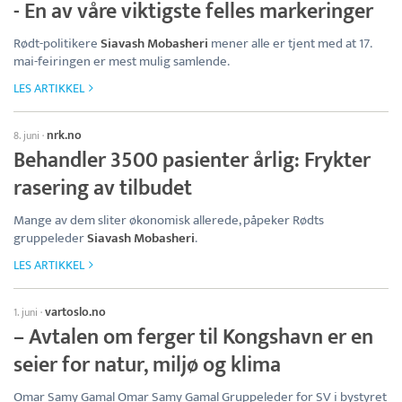
- En av våre viktigste felles markeringer
Rødt-politikere
Siavash Mobasheri
mener alle er tjent med at 17.
mai-feiringen er mest mulig samlende.
LES ARTIKKEL
nrk.no
8. juni
·
Behandler 3500 pasienter årlig: Frykter
rasering av tilbudet
Mange av dem sliter økonomisk allerede, påpeker Rødts
gruppeleder
Siavash Mobasheri
.
LES ARTIKKEL
vartoslo.no
1. juni
·
– Avtalen om ferger til Kongshavn er en
seier for natur, miljø og klima
Omar Samy Gamal Omar Samy Gamal Gruppeleder for SV i bystyret