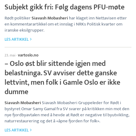
Subjekt gikk fri: Følg dagens PFU-møte
Rødt-politiker
Siavash Mobasheri
har klaget inn Nettavisen etter
en kommentarartikkel om et innslag i NRKs Politisk kvarter om
iranske eksilgrupper.
LES ARTIKKEL
vartoslo.no
23. mai
·
– Oslo øst blir sittende igjen med
belastninga. SV avviser dette ganske
lettvint, men folk i Gamle Oslo er ikke
dumme
Siavash Mobasheri
Siavash Mobasheri Gruppeleder for Rødt i
bystyret Omar Samy Gamal fra SV svarer på kritikken min mot den
nye fjordbyavtalen med å hevde at Rødt er negative til byutvikling,
naturrestaurering og det å «åpne fjorden for folk».
LES ARTIKKEL