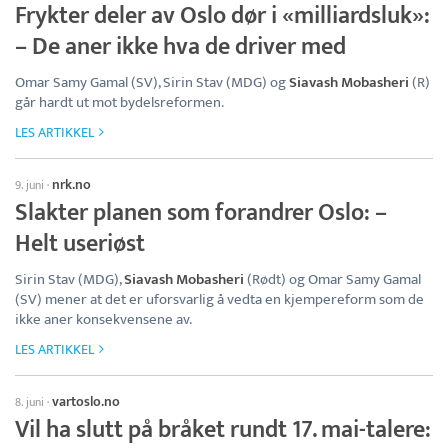
Frykter deler av Oslo dør i «milliardsluk»:
– De aner ikke hva de driver med
Omar Samy Gamal (SV), Sirin Stav (MDG) og
Siavash Mobasheri
(R)
går hardt ut mot bydelsreformen.
LES ARTIKKEL
nrk.no
9. juni
·
Slakter planen som forandrer Oslo: –
Helt useriøst
Sirin Stav (MDG),
Siavash Mobasheri
(Rødt) og Omar Samy Gamal
(SV) mener at det er uforsvarlig å vedta en kjempereform som de
ikke aner konsekvensene av.
LES ARTIKKEL
vartoslo.no
8. juni
·
Vil ha slutt på bråket rundt 17. mai-talere: