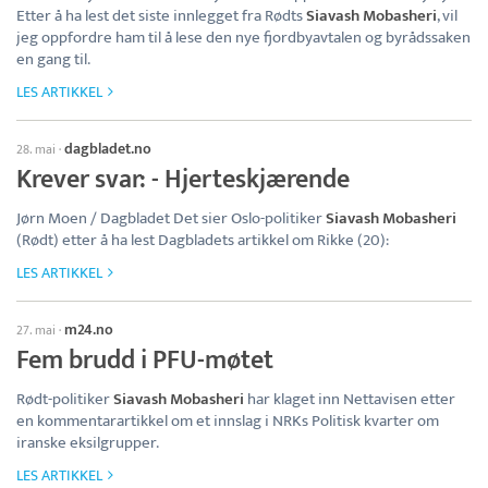
Etter å ha lest det siste innlegget fra Rødts
Siavash Mobasheri
, vil
jeg oppfordre ham til å lese den nye fjordbyavtalen og byrådssaken
en gang til.
LES ARTIKKEL
dagbladet.no
28. mai
·
Krever svar: - Hjerteskjærende
Jørn Moen / Dagbladet Det sier Oslo-politiker
Siavash Mobasheri
(Rødt) etter å ha lest Dagbladets artikkel om Rikke (20):
LES ARTIKKEL
m24.no
27. mai
·
Fem brudd i PFU-møtet
Rødt-politiker
Siavash Mobasheri
har klaget inn Nettavisen etter
en kommentarartikkel om et innslag i NRKs Politisk kvarter om
iranske eksilgrupper.
LES ARTIKKEL