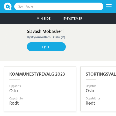
Søk i Paqle
MIN SIDE
IT-SYSTEMER
Siavash Mobasheri
Bystyremedlem i Oslo (R)
FØLG
KOMMUNESTYREVALG 2023
STORTINGSVAL
Oppstilt i
Oppstilt i
Oslo
Oslo
Oppstilt for
Oppstilt for
Rødt
Rødt