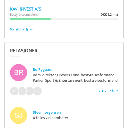
KAVI INVEST A/S
Bestyrelsesmedlem
DKK 1,2 mia
SE ALLE 6
RELASJONER
Bo Rygaard
Adm. direktør, Dreyers Fond, bestyrelsesformand,
Parken Sport & Entertainment, bestyrelsesformand
for Netcompany Group, KFI Erhvervsdrivende fond
2012 - nå
+2
Steen Jørgensen
4 felles virksomheter