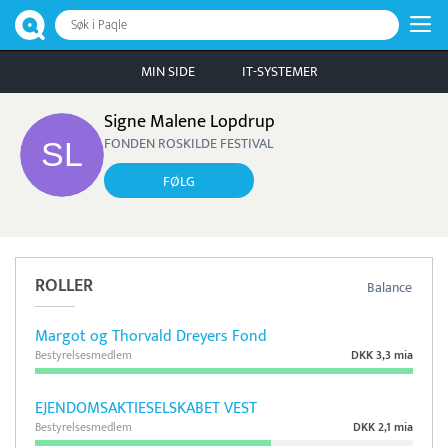
Søk i Paqle
MIN SIDE
IT-SYSTEMER
Signe Malene Lopdrup
FONDEN ROSKILDE FESTIVAL
FØLG
ROLLER
Balance
Margot og Thorvald Dreyers Fond
Bestyrelsesmedlem
DKK 3,3 mia
EJENDOMSAKTIESELSKABET VEST
Bestyrelsesmedlem
DKK 2,1 mia