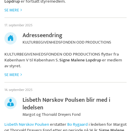
Lopdrup
er fortsatt styremedlem.
SE MERE
17. september 2025
Adresseendring
KULTURBEGIVENHEDSFONDEN ODD PRODUCTIONS
KULTURBEGIVENHEDSFONDEN ODD PRODUCTIONS
flytter fra
København V til København S.
Signe Malene Lopdrup
er medlem
av styret.
SE MERE
14. september 2025
Lisbeth Nørskov Poulsen blir med i
ledelsen
Margot og Thorvald Dreyers Fond
Lisbeth Nørskov Poulsen
erstatter
Bo Rygaard
i ledelsen for
Margot
og Thorvald Dreyers Fond
etter en periode på 14 år.
Signe Malene