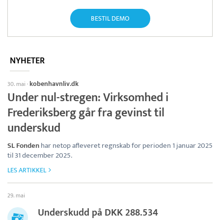
BESTIL DEMO
NYHETER
kobenhavnliv.dk
30. mai
·
Under nul-stregen: Virksomhed i
Frederiksberg går fra gevinst til
underskud
SL Fonden
har netop afleveret regnskab for perioden 1 januar 2025
til 31 december 2025.
LES ARTIKKEL
29. mai
Underskudd på DKK 288.534