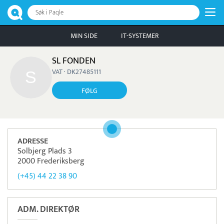
Søk i Paqle
MIN SIDE
IT-SYSTEMER
SL FONDEN
VAT · DK27485111
FØLG
ADRESSE
Solbjerg Plads 3
2000 Frederiksberg
(+45) 44 22 38 90
ADM. DIREKTØR