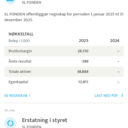
SL FONDEN
SL FONDEN
offentliggjør regnskap for perioden 1. januar 2025 til 31.
desember 2025.
NØKKELTALL
2025
2024
Beløp i 1.000
Bruttomargin
26.110
–
Årets resultat
-289
–
Totale aktiver
38.848
–
Egenkapital
12.811
–
SE REGNSKAB
LAST NED PDF
20. mai
Erstatning i styret
SL FONDEN