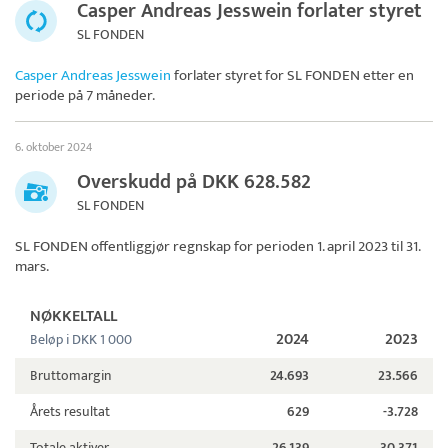
Casper Andreas Jesswein forlater styret
SL FONDEN
Casper Andreas Jesswein
forlater styret for
SL FONDEN
etter en
periode på 7 måneder.
6. oktober 2024
Overskudd på DKK 628.582
SL FONDEN
SL FONDEN
offentliggjør regnskap for perioden 1. april 2023 til 31.
mars.
NØKKELTALL
2024
2023
Beløp i DKK 1 000
Bruttomargin
24.693
23.566
Årets resultat
629
-3.728
Totale aktiver
26.139
30.371