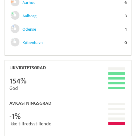
Aarhus
6
Aalborg
3
Odense
1
København
0
LIKVIDITETSGRAD
154%
God
AVKASTNINGSGRAD
-1%
Ikke tilfredsstillende