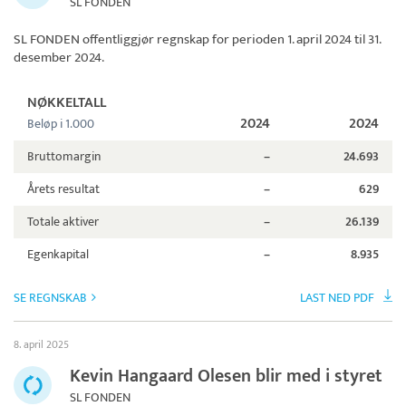
SL FONDEN
SL FONDEN
offentliggjør regnskap for perioden 1. april 2024 til 31.
desember 2024.
NØKKELTALL
2024
2024
Beløp i 1.000
Bruttomargin
–
24.693
Årets resultat
–
629
Totale aktiver
–
26.139
Egenkapital
–
8.935
SE REGNSKAB
LAST NED PDF
8. april 2025
Kevin Hangaard Olesen blir med i styret
SL FONDEN