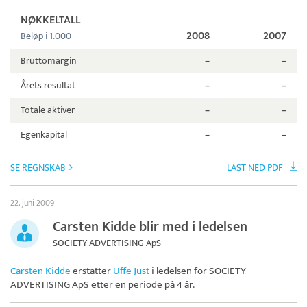
NØKKELTALL
2008
2007
Beløp i 1.000
Bruttomargin
–
–
Årets resultat
–
–
Totale aktiver
–
–
Egenkapital
–
–
SE REGNSKAB
LAST NED PDF
22. juni 2009
Carsten Kidde blir med i ledelsen
SOCIETY ADVERTISING ApS
Carsten Kidde
erstatter
Uffe Just
i ledelsen for
SOCIETY
ADVERTISING ApS
etter en periode på 4 år.