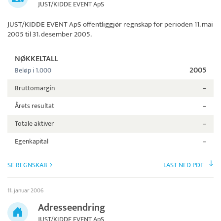
JUST/KIDDE EVENT ApS
JUST/KIDDE EVENT ApS
offentliggjør regnskap for perioden 11. mai
2005 til 31. desember 2005.
NØKKELTALL
2005
Beløp i 1.000
Bruttomargin
–
Årets resultat
–
Totale aktiver
–
Egenkapital
–
SE REGNSKAB
LAST NED PDF
11. januar 2006
Adresseendring
JUST/KIDDE EVENT ApS