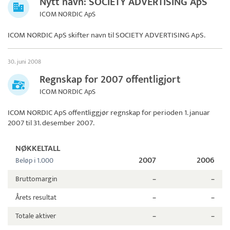
Nytt navn: SOCIETY ADVERTISING ApS
ICOM NORDIC ApS
ICOM NORDIC ApS skifter navn til
SOCIETY ADVERTISING ApS
.
30. juni 2008
Regnskap for 2007 offentligjort
ICOM NORDIC ApS
ICOM NORDIC ApS
offentliggjør regnskap for perioden 1. januar
2007 til 31. desember 2007.
NØKKELTALL
2007
2006
Beløp i 1.000
Bruttomargin
–
–
Årets resultat
–
–
Totale aktiver
–
–