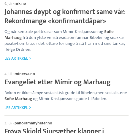
nrk.no
9. juli
·
Johannes døypt og konfirmert same vår:
Rekordmange «konfirmantdåpar»
Og når sentrale politikarar som Mimir Kristjansson og
Sofie
Marhaug
frå den ytste venstresida omfamnar Bibelen og snakkar
positivt om tru, er det lettare for unge å stå fram med sine tankar,
ifølge Drønen.
LES ARTIKKEL
minerva.no
4. juli
·
Evangeliet etter Mímir og Marhaug
Boken er ikke så mye sosialistisk guide til Bibelen, men sosialistene
Sofie Marhaug
og Mímir Kristjánssons guide til Bibelen.
LES ARTIKKEL
panoramanyheter.no
3. juli
·
Frøya Skjold Sjursæther klapper i