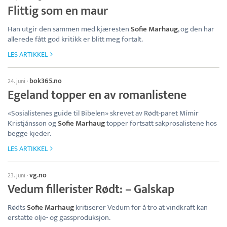
Flittig som en maur
Han utgir den sammen med kjæresten
Sofie Marhaug
, og den har
allerede fått god kritikk er blitt meg fortalt.
LES ARTIKKEL
bok365.no
24. juni
·
Egeland topper en av romanlistene
«Sosialistenes guide til Bibelen» skrevet av Rødt-paret Mímir
Kristjánsson og
Sofie Marhaug
topper fortsatt sakprosalistene hos
begge kjeder.
LES ARTIKKEL
vg.no
23. juni
·
Vedum fillerister Rødt: –⁠ Galskap
Rødts
Sofie Marhaug
kritiserer Vedum for å tro at vindkraft kan
erstatte olje- og gassproduksjon.