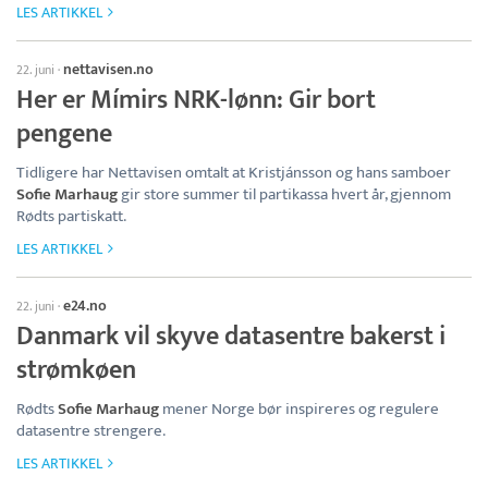
LES ARTIKKEL
nettavisen.no
22. juni
·
Her er Mímirs NRK-lønn: Gir bort
pengene
Tidligere har Nettavisen omtalt at Kristjánsson og hans samboer
Sofie Marhaug
gir store summer til partikassa hvert år, gjennom
Rødts partiskatt.
LES ARTIKKEL
e24.no
22. juni
·
Danmark vil skyve datasentre bakerst i
strømkøen
Rødts
Sofie Marhaug
mener Norge bør inspireres og regulere
datasentre strengere.
LES ARTIKKEL