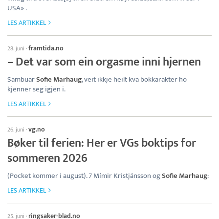
USA» .
LES ARTIKKEL
framtida.no
28. juni
·
– Det var som ein orgasme inni hjernen
Sambuar
Sofie Marhaug
, veit ikkje heilt kva bokkarakter ho
kjenner seg igjen i.
LES ARTIKKEL
vg.no
26. juni
·
Bøker til ferien: Her er VGs boktips for
sommeren 2026
(Pocket kommer i august). 7 Mímir Kristjánsson og
Sofie Marhaug
:
LES ARTIKKEL
ringsaker-blad.no
25. juni
·