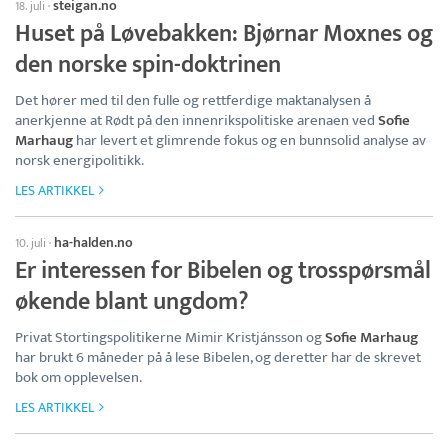
steigan.no
18. juli
·
Huset på Løvebakken: Bjørnar Moxnes og
den norske spin-doktrinen
Det hører med til den fulle og rettferdige maktanalysen å
anerkjenne at Rødt på den innenrikspolitiske arenaen ved
Sofie
Marhaug
har levert et glimrende fokus og en bunnsolid analyse av
norsk energipolitikk.
LES ARTIKKEL
ha-halden.no
10. juli
·
Er interessen for Bibelen og trosspørsmål
økende blant ungdom?
Privat Stortingspolitikerne Mimir Kristjánsson og
Sofie Marhaug
har brukt 6 måneder på å lese Bibelen, og deretter har de skrevet
bok om opplevelsen.
LES ARTIKKEL