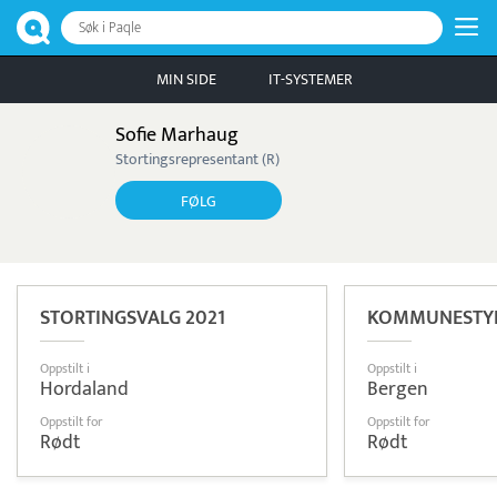
Søk i Paqle
MIN SIDE
IT-SYSTEMER
Sofie Marhaug
Stortingsrepresentant (R)
FØLG
STORTINGSVALG 2021
KOMMUNESTYR
Oppstilt i
Oppstilt i
Hordaland
Bergen
Oppstilt for
Oppstilt for
Rødt
Rødt