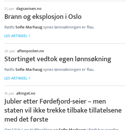
dagsavisen.no
21. juni
·
Brann og eksplosjon i Oslo
Rødts
Sofie Marhaug
synes lønnsøkningen er flau.
LES ARTIKKEL
aftenposten.no
20. juni
·
Stortinget vedtok egen lønnsøkning
Rødts
Sofie Marhaug
synes lønnsøkningen er flau.
LES ARTIKKEL
altinget.no
19. juni
·
Jubler etter Førdefjord-seier – men
staten vil ikke trekke tilbake tillatelsene
med det første
Også SVs Lars Haltbrekken og
Sofie Marhaug
i Rødt har overfor