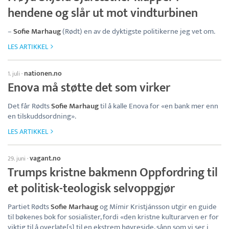
hendene og slår ut mot vindturbinen
–
Sofie Marhaug
(Rødt) en av de dyktigste politikerne jeg vet om.
LES ARTIKKEL
nationen.no
1. juli
·
Enova må støtte det som virker
Det får Rødts
Sofie Marhaug
til å kalle Enova for «en bank mer enn
en tilskuddsordning».
LES ARTIKKEL
vagant.no
29. juni
·
Trumps kristne bakmenn Oppfordring til
et politisk-teologisk selvoppgjør
Partiet Rødts
Sofie Marhaug
og Mímir Kristjánsson utgir en guide
til bøkenes bok for sosialister, fordi «den kristne kulturarven er for
viktig til å overlate[s] til en ekstrem høyreside, sånn som vi ser i