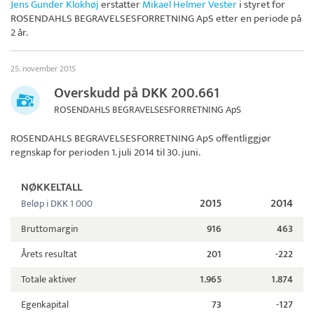
Jens Gunder Klokhøj
erstatter
Mikael Helmer Vester
i styret for
ROSENDAHLS BEGRAVELSESFORRETNING ApS
etter en periode på
2 år.
25. november 2015
Overskudd på DKK 200.661
ROSENDAHLS BEGRAVELSESFORRETNING ApS
ROSENDAHLS BEGRAVELSESFORRETNING ApS
offentliggjør
regnskap for perioden 1. juli 2014 til 30. juni.
NØKKELTALL
2015
2014
Beløp i DKK 1 000
Bruttomargin
916
463
Årets resultat
201
-222
Totale aktiver
1.965
1.874
Egenkapital
73
-127