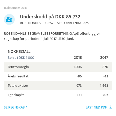
11. desember 2018
Underskudd på DKK 85.732
ROSENDAHLS BEGRAVELSESFORRETNING ApS
ROSENDAHLS BEGRAVELSESFORRETNING ApS
offentliggjør
regnskap for perioden 1. juli 2017 til 30. juni.
NØKKELTALL
2018
2017
Beløp i DKK 1 000
Bruttomargin
1.006
876
Årets resultat
-86
-43
Totale aktiver
973
1.463
Egenkapital
121
207
SE REGNSKAB
LAST NED PDF