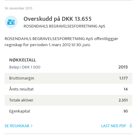
14. november 2013
Overskudd på DKK 13.655
ROSENDAHLS BEGRAVELSESFORRETNING ApS
ROSENDAHLS BEGRAVELSESFORRETNING ApS
offentliggjør
regnskap for perioden 1. mars 2012 til 30. juni.
NØKKELTALL
2013
Beløp i DKK 1 000
Bruttomargin
1.177
Årets resultat
14
Totale aktiver
2.351
Egenkapital
95
SE REGNSKAB
LAST NED PDF