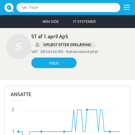
Søk i Paqle
MIN SIDE
IT-SYSTEMER
ST af 1. april ApS
OPLØST EFTER ERKLÆRING
VAT · DK34454760 · Reklamebeskyttet
FØLG
ANSATTE
2
1