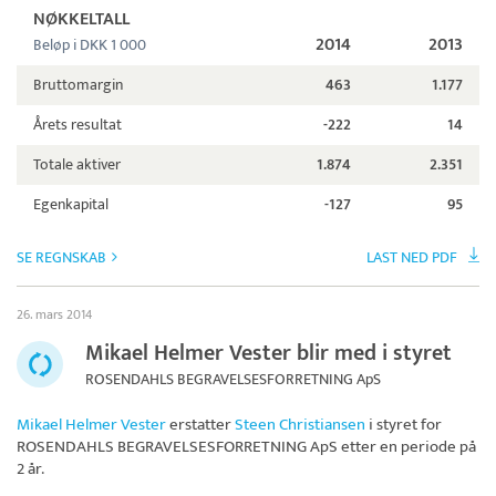
NØKKELTALL
2014
2013
Beløp i DKK 1 000
Bruttomargin
463
1.177
Årets resultat
-222
14
Totale aktiver
1.874
2.351
Egenkapital
-127
95
SE REGNSKAB
LAST NED PDF
26. mars 2014
Mikael Helmer Vester blir med i styret
ROSENDAHLS BEGRAVELSESFORRETNING ApS
Mikael Helmer Vester
erstatter
Steen Christiansen
i styret for
ROSENDAHLS BEGRAVELSESFORRETNING ApS
etter en periode på
2 år.