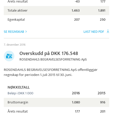
Årets resultat
-43
177
Totale aktiver
1.463
1.891
Egenkapital
207
250
SE REGNSKAB
LAST NED PDF
7. desember 2016
Overskudd på DKK 176.548
ROSENDAHLS BEGRAVELSESFORRETNING ApS
ROSENDAHLS BEGRAVELSESFORRETNING ApS
offentliggjør
regnskap for perioden 1. juli 2015 til 30. juni.
NØKKELTALL
2016
2015
Beløp i DKK 1 000
Bruttomargin
1.080
916
Årets resultat
177
201