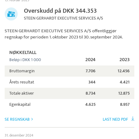
13. februar 2025
Overskudd på DKK 344.353
STEEN GERHARDT EXECUTIVE SERVICES A/S
STEEN GERHARDT EXECUTIVE SERVICES A/S
offentliggjør
regnskap for perioden 1. oktober 2023 til 30. september 2024.
NØKKELTALL
2024
2023
Beløp i DKK 1 000
Bruttomargin
7.706
12.456
Årets resultat
344
4.421
Totale aktiver
8.734
12.875
Egenkapital
4.625
8.957
SE REGNSKAB
LAST NED PDF
31. desember 2024