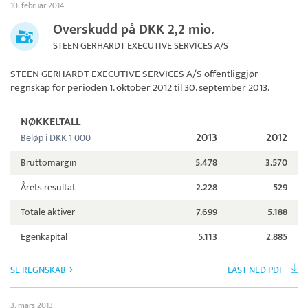
10. februar 2014
Overskudd på DKK 2,2 mio.
STEEN GERHARDT EXECUTIVE SERVICES A/S
STEEN GERHARDT EXECUTIVE SERVICES A/S
offentliggjør
regnskap for perioden 1. oktober 2012 til 30. september 2013.
NØKKELTALL
2013
2012
Beløp i DKK 1 000
Bruttomargin
5.478
3.570
Årets resultat
2.228
529
Totale aktiver
7.699
5.188
Egenkapital
5.113
2.885
SE REGNSKAB
LAST NED PDF
3. mars 2013