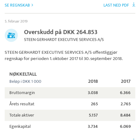
SE REGNSKAB
LAST NED PDF
5. februar 2019
Overskudd på DKK 264.853
STEEN GERHARDT EXECUTIVE SERVICES A/S
STEEN GERHARDT EXECUTIVE SERVICES A/S
offentliggjør
regnskap for perioden 1. oktober 2017 til 30. september 2018.
NØKKELTALL
2018
2017
Beløp i DKK 1 000
Bruttomargin
3.038
6.366
Årets resultat
265
2.765
Totale aktiver
5.157
8.484
Egenkapital
3.734
6.069