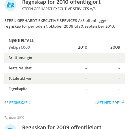
Regnskap for 2010 offentligjort
STEEN GERHARDT EXECUTIVE SERVICES A/S
STEEN GERHARDT EXECUTIVE SERVICES A/S
offentliggjør
regnskap for perioden 1. oktober 2009 til 30. september 2010.
NØKKELTALL
2010
2009
Beløp i 1.000
Bruttomargin
–
–
Årets resultat
–
–
Totale aktiver
–
–
Egenkapital
–
–
SE REGNSKAB
LAST NED PDF
7. januar 2010
Regnskap for 2009 offentligjort