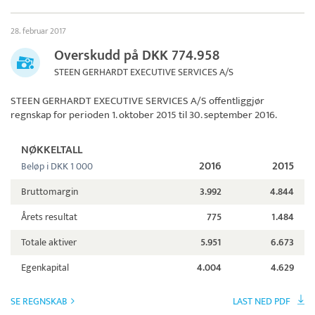
28. februar 2017
Overskudd på DKK 774.958
STEEN GERHARDT EXECUTIVE SERVICES A/S
STEEN GERHARDT EXECUTIVE SERVICES A/S
offentliggjør
regnskap for perioden 1. oktober 2015 til 30. september 2016.
NØKKELTALL
2016
2015
Beløp i DKK 1 000
Bruttomargin
3.992
4.844
Årets resultat
775
1.484
Totale aktiver
5.951
6.673
Egenkapital
4.004
4.629
SE REGNSKAB
LAST NED PDF