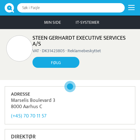
Søk i Paqle
MIN SIDE
IT-SYSTEMER
STEEN GERHARDT EXECUTIVE SERVICES
A/S
VAT · DK31423805 · Reklamebeskyttet
FØLG
ADRESSE
Marselis Boulevard 3
8000 Aarhus C
(+45) 70 70 11 57
DIREKTØR