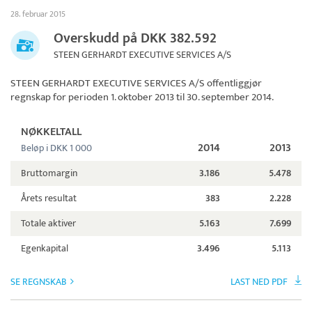
28. februar 2015
Overskudd på DKK 382.592
STEEN GERHARDT EXECUTIVE SERVICES A/S
STEEN GERHARDT EXECUTIVE SERVICES A/S
offentliggjør
regnskap for perioden 1. oktober 2013 til 30. september 2014.
NØKKELTALL
2014
2013
Beløp i DKK 1 000
Bruttomargin
3.186
5.478
Årets resultat
383
2.228
Totale aktiver
5.163
7.699
Egenkapital
3.496
5.113
SE REGNSKAB
LAST NED PDF