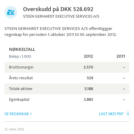
Overskudd på DKK 528.692
STEEN GERHARDT EXECUTIVE SERVICES A/S
STEEN GERHARDT EXECUTIVE SERVICES A/S
offentliggjør
regnskap for perioden 1. oktober 2011 til 30. september 2012.
NØKKELTALL
2012
2011
Beløp i 1.000
Bruttomargin
3.570
–
Årets resultat
529
–
Totale aktiver
5.188
–
Egenkapital
2.885
–
SE REGNSKAB
LAST NED PDF
12. mars 2012