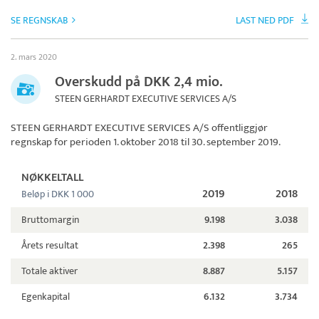
SE REGNSKAB
LAST NED PDF
2. mars 2020
Overskudd på DKK 2,4 mio.
STEEN GERHARDT EXECUTIVE SERVICES A/S
STEEN GERHARDT EXECUTIVE SERVICES A/S
offentliggjør
regnskap for perioden 1. oktober 2018 til 30. september 2019.
NØKKELTALL
2019
2018
Beløp i DKK 1 000
Bruttomargin
9.198
3.038
Årets resultat
2.398
265
Totale aktiver
8.887
5.157
Egenkapital
6.132
3.734