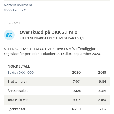
Marselis Boulevard 3
8000 Aarhus C
4. mars 2021
Overskudd på DKK 2,1 mio.
STEEN GERHARDT EXECUTIVE SERVICES A/S
STEEN GERHARDT EXECUTIVE SERVICES A/S
offentliggjør
regnskap for perioden 1. oktober 2019 til 30. september 2020.
NØKKELTALL
2020
2019
Beløp i DKK 1 000
Bruttomargin
7.901
9.198
Årets resultat
2.128
2.398
Totale aktiver
9.316
8.887
Egenkapital
6.260
6.132