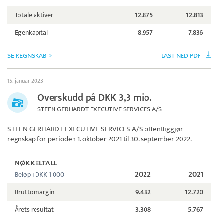
Totale aktiver
12.875
12.813
Egenkapital
8.957
7.836
SE REGNSKAB
LAST NED PDF
15. januar 2023
Overskudd på DKK 3,3 mio.
STEEN GERHARDT EXECUTIVE SERVICES A/S
STEEN GERHARDT EXECUTIVE SERVICES A/S
offentliggjør
regnskap for perioden 1. oktober 2021 til 30. september 2022.
NØKKELTALL
2022
2021
Beløp i DKK 1 000
Bruttomargin
9.432
12.720
Årets resultat
3.308
5.767