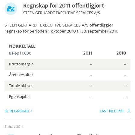
Regnskap for 2011 offentligjort
STEEN GERHARDT EXECUTIVE SERVICES A/S
STEEN GERHARDT EXECUTIVE SERVICES A/S
offentliggjør
regnskap for perioden 1. oktober 2010 til 30. september 2011.
NØKKELTALL
2011
2010
Beløp i 1.000
Bruttomargin
–
–
Årets resultat
–
–
Totale aktiver
–
–
Egenkapital
–
–
SE REGNSKAB
LAST NED PDF
8. mars 2011