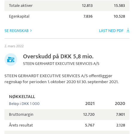
Totale aktiver
12.813
15.583
Egenkapital
7.836
10.528
SE REGNSKAB
LAST NED PDF
2. mars 2022
Overskudd på DKK 5,8 mio.
STEEN GERHARDT EXECUTIVE SERVICES A/S
STEEN GERHARDT EXECUTIVE SERVICES A/S
offentliggjør
regnskap for perioden 1. oktober 2020 til 30. september 2021.
NØKKELTALL
2021
2020
Beløp i DKK 1 000
Bruttomargin
12.720
7.901
Årets resultat
5.767
2.128