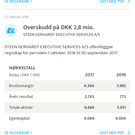
SE REGNSKAB
LAST NED PDF
27. februar 2018
Overskudd på DKK 2,8 mio.
STEEN GERHARDT EXECUTIVE SERVICES A/S
STEEN GERHARDT EXECUTIVE SERVICES A/S
offentliggjør
regnskap for perioden 1. oktober 2016 til 30. september 2017.
NØKKELTALL
2017
2016
Beløp i DKK 1 000
Bruttomargin
6.366
3.992
Årets resultat
2.765
775
Totale aktiver
8.484
5.951
Egenkapital
6.069
4.004
SE REGNSKAB
LAST NED PDF