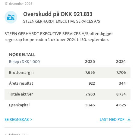
17. desember 2025
Overskudd på DKK 921.833
STEEN GERHARDT EXECUTIVE SERVICES A/S
STEEN GERHARDT EXECUTIVE SERVICES A/S
offentliggjør
regnskap for perioden 1. oktober 2024 til 30. september.
NØKKELTALL
2025
2024
Beløp i DKK 1 000
Bruttomargin
7.656
7.706
Årets resultat
922
344
Totale aktiver
7.950
8.734
Egenkapital
5.246
4.625
SE REGNSKAB
LAST NED PDF