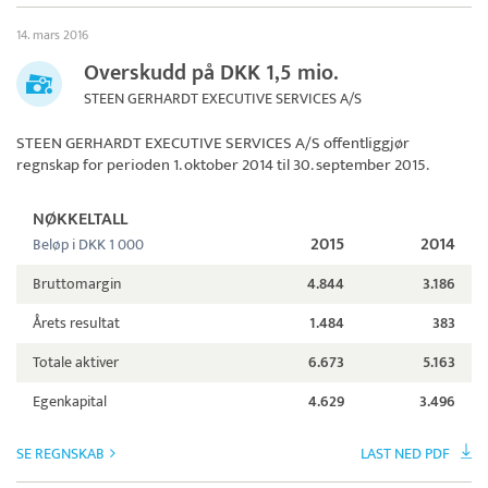
14. mars 2016
Overskudd på DKK 1,5 mio.
STEEN GERHARDT EXECUTIVE SERVICES A/S
STEEN GERHARDT EXECUTIVE SERVICES A/S
offentliggjør
regnskap for perioden 1. oktober 2014 til 30. september 2015.
NØKKELTALL
2015
2014
Beløp i DKK 1 000
Bruttomargin
4.844
3.186
Årets resultat
1.484
383
Totale aktiver
6.673
5.163
Egenkapital
4.629
3.496
SE REGNSKAB
LAST NED PDF