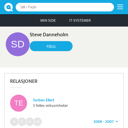
Søk i Paqle
MIN SIDE
IT-SYSTEMER
Steve Danneholm
FØLG
RELASJONER
Torben Ellert
5 felles virksomheter
2006 - 2007
+2