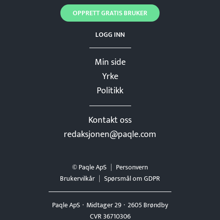
OPPRETT GRATIS BRUKER
LOGG INN
Min side
Yrke
Politikk
Kontakt oss
redaksjonen@paqle.com
© Paqle ApS
Personvern
Brukervilkår
Spørsmål om GDPR
Paqle ApS
Midtager 29
2605 Brøndby
CVR 36710306