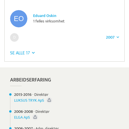
Eduard Oskin
1 felles virksomhet
2007
SE ALLE 17
ARBEIDSERFARING
2015-
2016
·
Direktør
LUKSUS TRYK ApS
2006-
2008
·
Direktør
ELGA ApS
2006-
2007
·
Adm. direktør