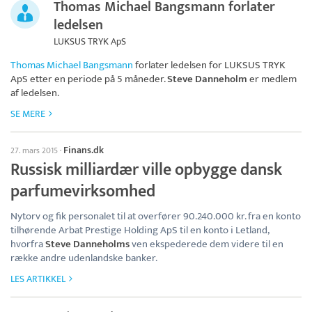
Thomas Michael Bangsmann forlater
ledelsen
LUKSUS TRYK ApS
Thomas Michael Bangsmann
forlater ledelsen for
LUKSUS TRYK
ApS
etter en periode på 5 måneder.
Steve Danneholm
er medlem
af ledelsen.
SE MERE
Finans.dk
27. mars 2015
·
Russisk milliardær ville opbygge dansk
parfumevirksomhed
Nytorv og fik personalet til at overfører 90.240.000 kr. fra en konto
tilhørende Arbat Prestige Holding ApS til en konto i Letland,
hvorfra
Steve Danneholms
ven ekspederede dem videre til en
række andre udenlandske banker.
LES ARTIKKEL