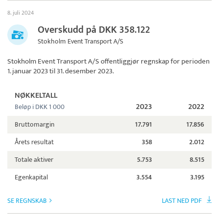
8. juli 2024
Overskudd på DKK 358.122
Stokholm Event Transport A/S
Stokholm Event Transport A/S
offentliggjør regnskap for perioden
1. januar 2023 til 31. desember 2023.
NØKKELTALL
2023
2022
Beløp i DKK 1 000
Bruttomargin
17.791
17.856
Årets resultat
358
2.012
Totale aktiver
5.753
8.515
Egenkapital
3.554
3.195
SE REGNSKAB
LAST NED PDF