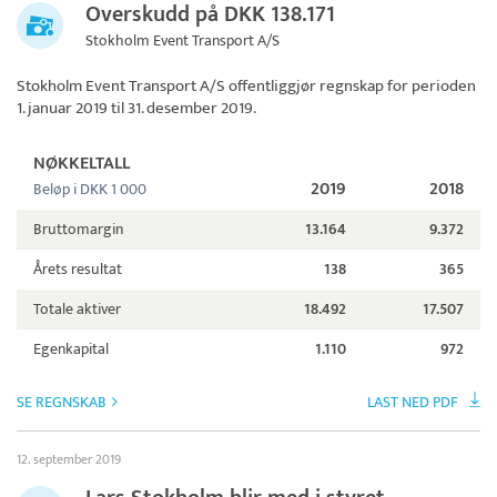
Overskudd på DKK 138.171
Stokholm Event Transport A/S
Stokholm Event Transport A/S
offentliggjør regnskap for perioden
1. januar 2019 til 31. desember 2019.
NØKKELTALL
2019
2018
Beløp i DKK 1 000
Bruttomargin
13.164
9.372
Årets resultat
138
365
Totale aktiver
18.492
17.507
Egenkapital
1.110
972
SE REGNSKAB
LAST NED PDF
12. september 2019