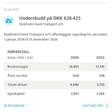
25. juli 2025
Underskudd på DKK 628.425
Stokholm Event Transport A/S
Stokholm Event Transport A/S
offentliggjør regnskap for perioden
1. januar 2024 til 31. desember 2024.
NØKKELTALL
2024
2023
Beløp i DKK 1 000
Bruttomargin
16.935
17.791
Årets resultat
-628
358
Totale aktiver
6.690
5.753
Egenkapital
2.925
3.554
SE REGNSKAB
LAST NED PDF