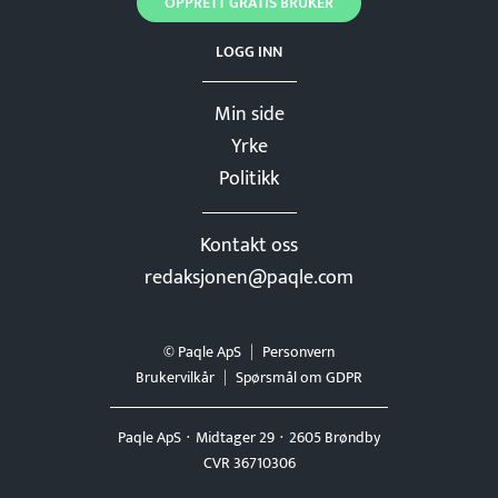
OPPRETT GRATIS BRUKER
LOGG INN
Min side
Yrke
Politikk
Kontakt oss
redaksjonen@paqle.com
© Paqle ApS
Personvern
Brukervilkår
Spørsmål om GDPR
Paqle ApS
Midtager 29
2605 Brøndby
CVR 36710306