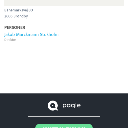
Banemarksvej 80
2605 Brøndby
PERSONER
Jakob Marckmann Stokholm
Direktør