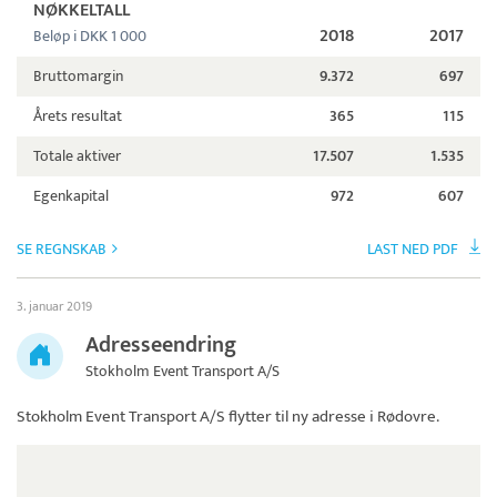
NØKKELTALL
2018
2017
Beløp i DKK 1 000
Bruttomargin
9.372
697
Årets resultat
365
115
Totale aktiver
17.507
1.535
Egenkapital
972
607
SE REGNSKAB
LAST NED PDF
3. januar 2019
Adresseendring
Stokholm Event Transport A/S
Stokholm Event Transport A/S
flytter til ny adresse i Rødovre.