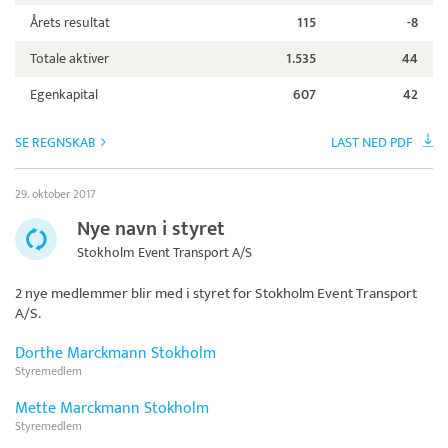
Årets resultat
115
-8
Totale aktiver
1.535
44
Egenkapital
607
42
SE REGNSKAB
LAST NED PDF
29. oktober 2017
Nye navn i styret
Stokholm Event Transport A/S
2 nye medlemmer blir med i styret for
Stokholm Event Transport
A/S
.
Dorthe Marckmann Stokholm
Styremedlem
Mette Marckmann Stokholm
Styremedlem