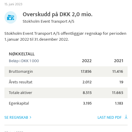
15. juni 2023
Overskudd på DKK 2,0 mio.
Stokholm Event Transport A/S
Stokholm Event Transport A/S
offentliggjør regnskap for perioden
1. januar 2022 til 31. desember 2022.
NØKKELTALL
2022
2021
Beløp i DKK 1 000
Bruttomargin
17.856
11.416
Årets resultat
2.012
19
Totale aktiver
8.515
11.665
Egenkapital
3.195
1.183
SE REGNSKAB
LAST NED PDF