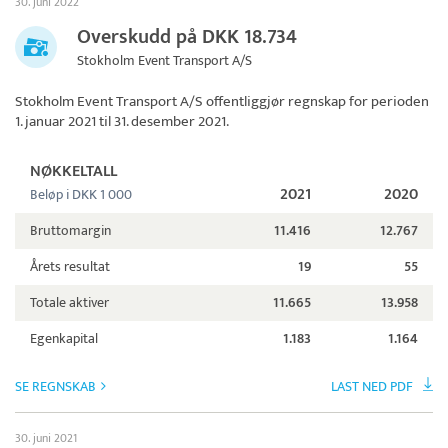
30. juni 2022
Overskudd på DKK 18.734
Stokholm Event Transport A/S
Stokholm Event Transport A/S
offentliggjør regnskap for perioden
1. januar 2021 til 31. desember 2021.
NØKKELTALL
2021
2020
Beløp i DKK 1 000
Bruttomargin
11.416
12.767
Årets resultat
19
55
Totale aktiver
11.665
13.958
Egenkapital
1.183
1.164
SE REGNSKAB
LAST NED PDF
30. juni 2021