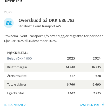
NYHETER
29. juni
Overskudd på DKK 686.783
Stokholm Event Transport A/S
Stokholm Event Transport A/S
offentliggjør regnskap for perioden
1. januar 2025 til 31. desember 2025.
NØKKELTALL
2025
2024
Beløp i DKK 1 000
Bruttomargin
14.248
16.935
Årets resultat
687
-628
Totale aktiver
6.766
6.690
Egenkapital
3.612
2.925
SE REGNSKAB
LAST NED PDF