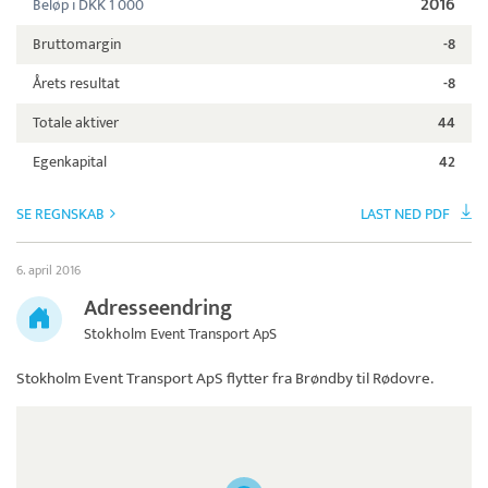
2016
Beløp i DKK 1 000
Bruttomargin
-8
Årets resultat
-8
Totale aktiver
44
Egenkapital
42
SE REGNSKAB
LAST NED PDF
6. april 2016
Adresseendring
Stokholm Event Transport ApS
Stokholm Event Transport ApS
flytter fra Brøndby til Rødovre.