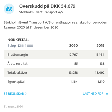
Overskudd på DKK 54.679
Stokholm Event Transport A/S
Stokholm Event Transport A/S
offentliggjør regnskap for perioden
1. januar 2020 til 31. desember 2020.
NØKKELTALL
2020
2019
Beløp i DKK 1 000
Bruttomargin
12.767
13.164
Årets resultat
55
138
Totale aktiver
13.958
18.492
Egenkapital
1.164
1.110
SE REGNSKAB
LAST NED PDF
31. august 2020