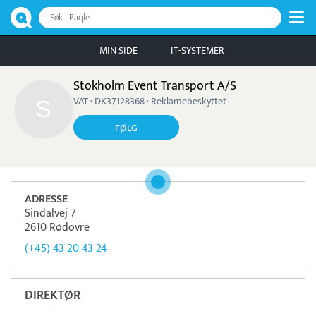
Søk i Paqle
MIN SIDE
IT-SYSTEMER
Stokholm Event Transport A/S
VAT · DK37128368 · Reklamebeskyttet
FØLG
ADRESSE
Sindalvej 7
2610 Rødovre
(+45) 43 20 43 24
DIREKTØR