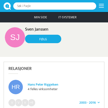
Søk i Paqle
MIN SIDE
IT-SYSTEMER
Sven Janssen
FØLG
RELASJONER
Hans Peter Riggelsen
4 felles virksomheter
2003 - 2016
+1