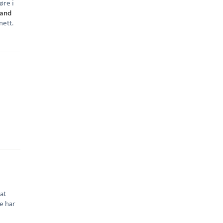
øre i
land
nett.
at
e har