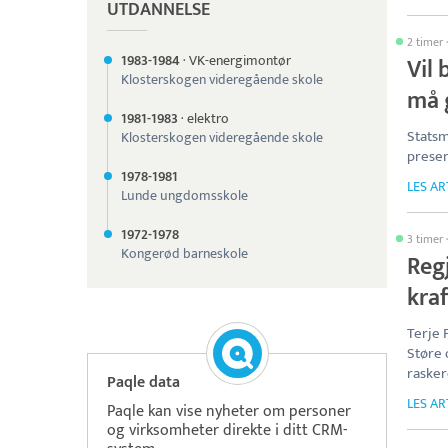
UTDANNELSE
2 timer
1983-
1984
·
VK-energimontør
Vil 
Klosterskogen videregående skole
må 
1981-
1983
·
elektro
Statsm
Klosterskogen videregående skole
presen
1978-
1981
LES AR
Lunde ungdomsskole
1972-
1978
3 timer
Kongerød barneskole
Regj
kra
Terje 
Støre 
rasker
Paqle data
LES AR
Paqle kan vise nyheter om personer
og virksomheter direkte i ditt CRM-