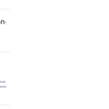
ft-
onas
anse