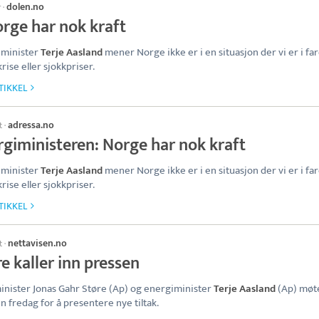
dolen.no
r
·
orge har nok kraft
iminister
Terje Aasland
mener Norge ikke er i en situasjon der vi er i far
rise eller sjokkpriser.
TIKKEL
adressa.no
t
·
rgiministeren: Norge har nok kraft
iminister
Terje Aasland
mener Norge ikke er i en situasjon der vi er i far
rise eller sjokkpriser.
TIKKEL
nettavisen.no
t
·
e kaller inn pressen
inister Jonas Gahr Støre (Ap) og energiminister
Terje Aasland
(Ap) møt
n fredag for å presentere nye tiltak.