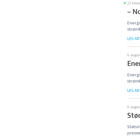
22 time
– N
Energ
strømk
LES AR
6. augus
Ene
Energ
strømk
LES AR
6. augus
Stør
Statsm
presse