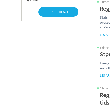
system.
3 timer
Reg
BESTIL DEMO
Statsm
presse
strømn
LES AR
3 timer
Stør
Energ
en tid
LES AR
3 timer
Reg
tid