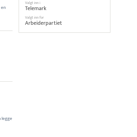
Valgt inn i
 en
Telemark
Valgt inn for
Arbeiderpartiet
å legge