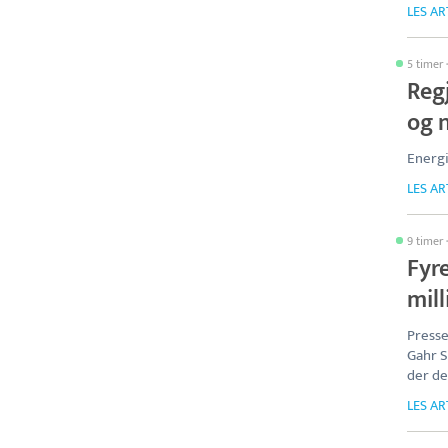
LES AR
5 timer
Regj
og 
Energ
LES AR
9 timer
Fyr
mill
Presse
Gahr S
der de
LES AR