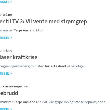
TIKKEL
tv2.no
t
·
er til TV 2: Vil vente med strømgrep
iminister
Terje Aasland
(Ap).
TIKKEL
nrk.no
t
·
åser kraftkrise
regjeringens energiminister
Terje Aasland
vil berolige:
TIKKEL
klassekampen.no
t
·
tebrudd
iminister
Terje Aasland
(Ap) vil ikke gripe inn og stanse reparasjonen.
TIKKEL