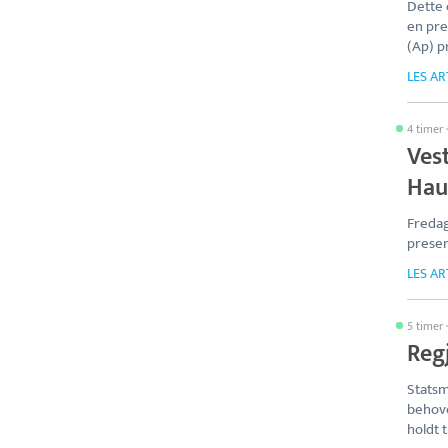
Dette 
en pr
(Ap) p
LES AR
4 timer
Vest
Hau
Fredag
presen
LES AR
5 timer
Regj
Statsm
behove
holdt t