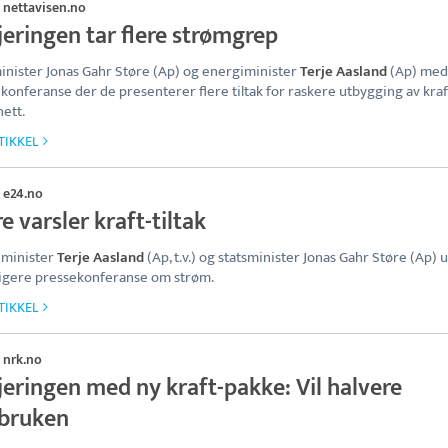
nettavisen.no
·
jeringen tar flere strømgrep
inister Jonas Gahr Støre (Ap) og energiminister
Terje Aasland
(Ap) med
konferanse der de presenterer flere tiltak for raskere utbygging av kraf
ett.
TIKKEL
e24.no
·
e varsler kraft-tiltak
iminister
Terje Aasland
(Ap, t.v.) og statsminister Jonas Gahr Støre (Ap) 
ligere pressekonferanse om strøm.
TIKKEL
nrk.no
·
jeringen med ny kraft-pakke: Vil halvere
sbruken