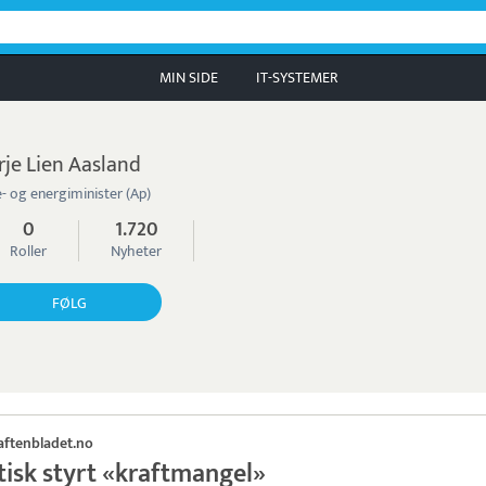
MIN SIDE
IT-SYSTEMER
rje Lien Aasland
e- og energiminister (Ap)
0
1.720
Roller
Nyheter
FØLG
aftenbladet.no
tisk styrt «kraftmangel»