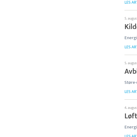
LES AR
5. augus
Kild
Energ
LES AR
5. augus
Avbl
Støre-
LES AR
4. augus
Løf
Energ
LES AR