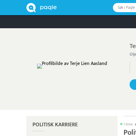
Søk i Paqle
Te
Olj
POLITISK KARRIERE
1 time
·
Poli