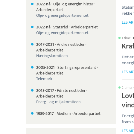
2022-nå
·
Olje- og energiminister
·
Statsm
Arbeiderpartiet
rekke 
Olje- og energidepartementet
LES AR
2022-nå
·
Statsråd
·
Arbeiderpartiet
Olje- og energidepartementet
1 time
·
Kraf
2017-
2021
·
Andre nestleder
·
Arbeiderpartiet
Næringskomiteen
Det er
energ
2005-
2021
·
Stortingsrepresentant
·
LES AR
Arbeiderpartiet
Telemark
2 timer
2013-
2017
·
Første nestleder
·
Lovf
Arbeiderpartiet
Energi- og miljøkomiteen
vin
1989-
2017
·
Medlem
·
Arbeiderpartiet
Energ
fram r
LES AR