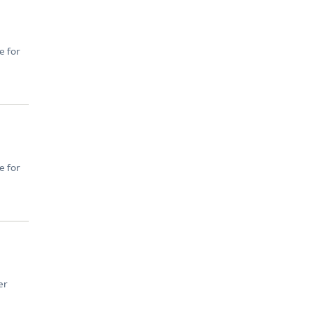
e for
e for
er