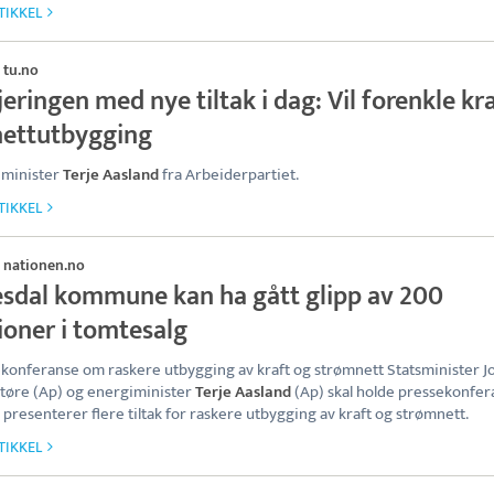
TIKKEL
tu.no
·
eringen med nye tiltak i dag: Vil forenkle kra
nettutbygging
iminister
Terje Aasland
fra Arbeiderpartiet.
TIKKEL
nationen.no
·
esdal kommune kan ha gått glipp av 200
ioner i tomtesalg
konferanse om raskere utbygging av kraft og strømnett Statsminister J
tøre (Ap) og energiminister
Terje Aasland
(Ap) skal holde pressekonfer
 presenterer flere tiltak for raskere utbygging av kraft og strømnett.
TIKKEL