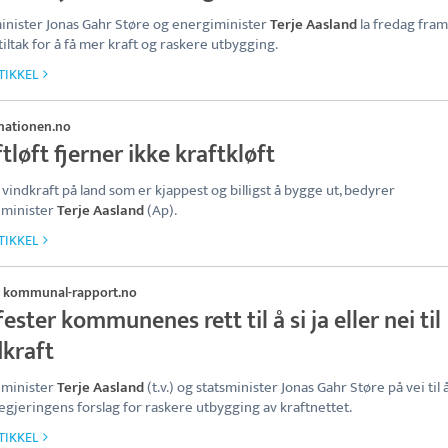
inister Jonas Gahr Støre og energiminister
Terje Aasland
la fredag fram
tiltak for å få mer kraft og raskere utbygging.
TIKKEL
nationen.no
tløft fjerner ikke kraftkløft
 vindkraft på land som er kjappest og billigst å bygge ut, bedyrer
iminister
Terje Aasland
(Ap).
TIKKEL
kommunal-rapport.no
·
ester kommunenes rett til å si ja eller nei til
dkraft
iminister
Terje Aasland
(t.v.) og statsminister Jonas Gahr Støre på vei til 
egjeringens forslag for raskere utbygging av kraftnettet.
TIKKEL