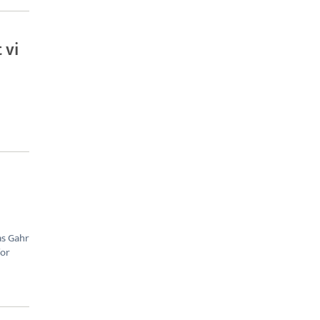
 vi
as Gahr
for