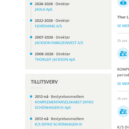
2024-
2026
·
Direktør
JAOLA ApS
Thor L
2022-
2026
·
Direktør
SE ME
FJORDVANG A/S
2007-
2026
·
Direktør
29. juni
JACKSON FAMILIEINVEST A/S
2006-
2026
·
Direktør
THORLEIF JACKSON ApS
KOMPL
period
TILLITSVERV
SE ME
2012-nå
·
Bestyrelsesmedlem
28. juni
KOMPLEMENTARSELSKABET DIFKO
SCHÖNHAGEN III ApS
2012-nå
·
Bestyrelsesmedlem
K/S DIFKO SCHÖNHAGEN III
K/S D