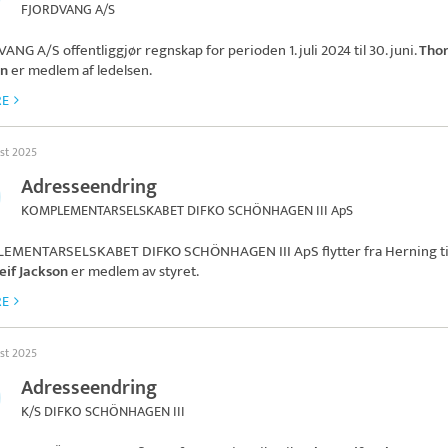
FJORDVANG A/S
VANG A/S
offentliggjør regnskap for perioden 1. juli 2024 til 30. juni.
Thor
on
er medlem af ledelsen.
RE
ust 2025
Adresseendring
KOMPLEMENTARSELSKABET DIFKO SCHÖNHAGEN III ApS
EMENTARSELSKABET DIFKO SCHÖNHAGEN III ApS
flytter fra Herning ti
eif Jackson
er medlem av styret.
RE
ust 2025
Adresseendring
K/S DIFKO SCHÖNHAGEN III