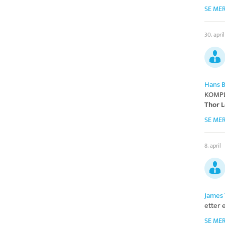
SE ME
30. april
Hans 
KOMPL
Thor L
SE ME
8. april
James 
etter 
SE ME