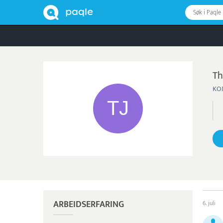
Søk i Paqle
Th
KO
ARBEIDSERFARING
6. juli