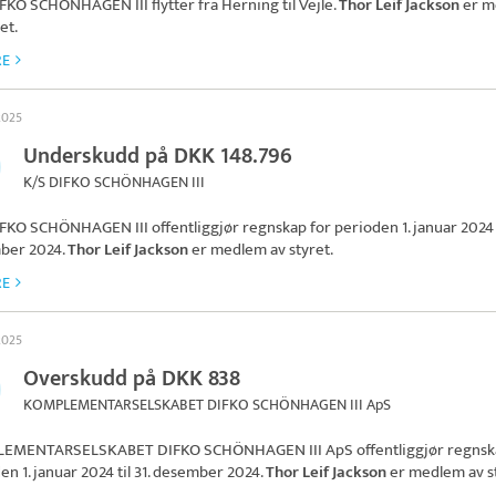
IFKO SCHÖNHAGEN III
flytter fra Herning til Vejle.
Thor Leif Jackson
er m
et.
RE
 2025
Underskudd på DKK 148.796
K/S DIFKO SCHÖNHAGEN III
IFKO SCHÖNHAGEN III
offentliggjør regnskap for perioden 1. januar 2024 t
ber 2024.
Thor Leif Jackson
er medlem av styret.
RE
 2025
Overskudd på DKK 838
KOMPLEMENTARSELSKABET DIFKO SCHÖNHAGEN III ApS
EMENTARSELSKABET DIFKO SCHÖNHAGEN III ApS
offentliggjør regnsk
en 1. januar 2024 til 31. desember 2024.
Thor Leif Jackson
er medlem av st