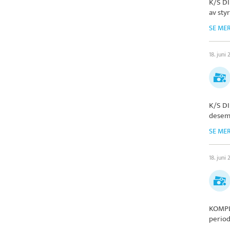
K/S D
av styr
SE ME
18. juni
K/S D
desem
SE ME
18. juni
KOMPL
period