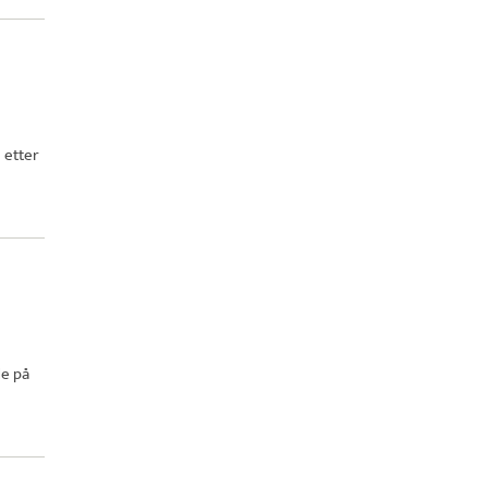
S
etter
de på