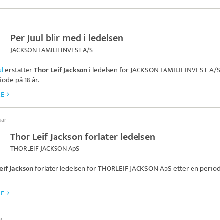
Per Juul blir med i ledelsen
JACKSON FAMILIEINVEST A/S
ul
erstatter
Thor Leif Jackson
i ledelsen for
JACKSON FAMILIEINVEST A/
iode på 18 år.
RE
uar
Thor Leif Jackson forlater ledelsen
THORLEIF JACKSON ApS
eif Jackson
forlater ledelsen for
THORLEIF JACKSON ApS
etter en perio
RE
ar