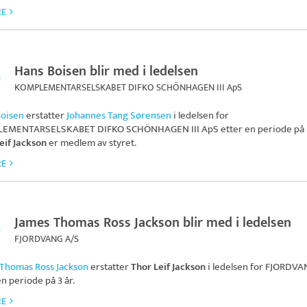
RE
Hans Boisen blir med i ledelsen
KOMPLEMENTARSELSKABET DIFKO SCHÖNHAGEN III ApS
Boisen
erstatter
Johannes Tang Sørensen
i ledelsen for
EMENTARSELSKABET DIFKO SCHÖNHAGEN III ApS
etter en periode på 2
eif Jackson
er medlem av styret.
RE
James Thomas Ross Jackson blir med i ledelsen
FJORDVANG A/S
Thomas Ross Jackson
erstatter
Thor Leif Jackson
i ledelsen for
FJORDVA
en periode på 3 år.
RE