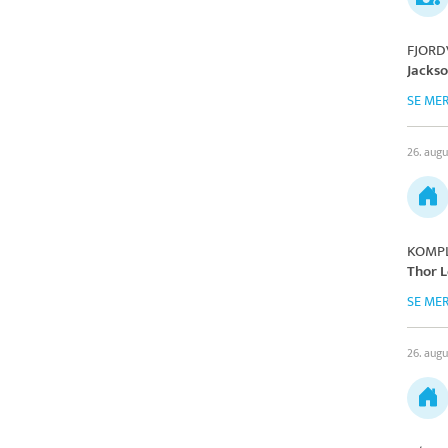
FJORD
Jacks
SE ME
26. aug
KOMPL
Thor L
SE ME
26. aug