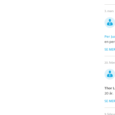
3. mars
Per Ju
en per
SE ME
20. febr
Thor L
20 år.
SE ME
9. febru