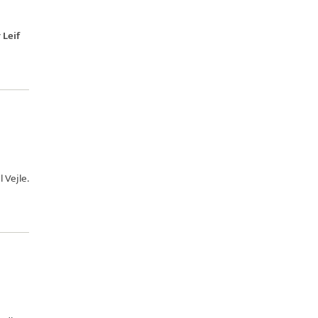
 Leif
l Vejle.