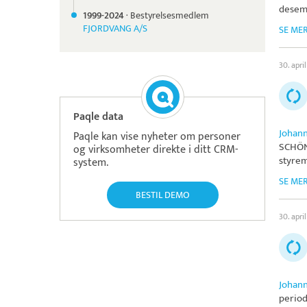
desem
1999-
2024
·
Bestyrelsesmedlem
FJORDVANG A/S
SE ME
30. april
Paqle data
Johan
Paqle kan vise nyheter om personer
SCHÖN
og virksomheter direkte i ditt CRM-
styre
system.
SE ME
BESTIL DEMO
30. april
Johan
period