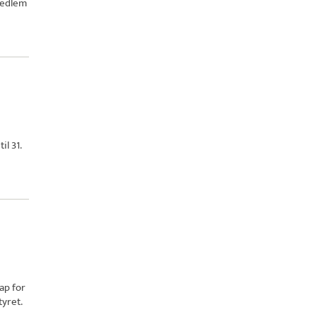
edlem
il 31.
ap for
yret.