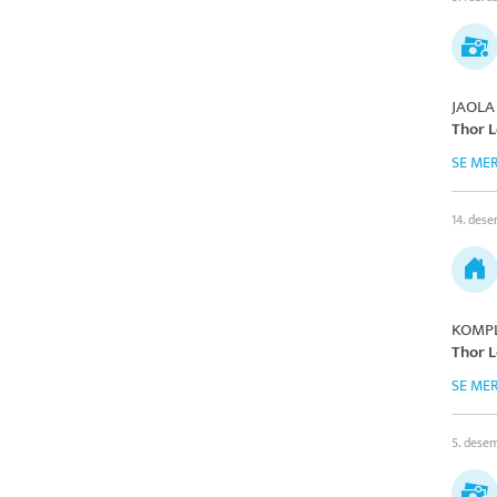
JAOLA
Thor L
SE ME
14. des
KOMPL
Thor L
SE ME
5. dese