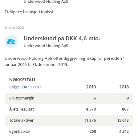
Underwood Holding ApS
Tidligere bransje: Uoplyst.
14. mai 2020
Underskudd på DKK 4,6 mio.
Underwood Holding ApS
Underwood Holding ApS
offentliggjør regnskap for perioden 1.
januar 2019 til 31. desember 2019.
NØKKELTALL
2019
2018
Beløp i DKK 1 000
Bruttomargin
-6
-8
Årets resultat
-4.570
867
Totale aktiver
11.376
15.613
Egenkapital
-258
4.312