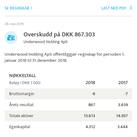
SE REGNSKAB
LAST NED PDF
28. mai 2019
Overskudd på DKK 867.303
Underwood Holding ApS
Underwood Holding ApS
offentliggjør regnskap for perioden 1.
januar 2018 til 31. desember 2018.
NØKKELTALL
2018
2017
Beløp i DKK 1 000
Bruttomargin
-8
-7
Årets resultat
867
3.639
Totale aktiver
15.613
14.937
Egenkapital
4.312
3.444