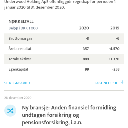
Underwood Holding ApS
offentliggjør regnskap for perioden 1.
januar 2020 til 31. desember 2020.
NØKKELTALL
2020
2019
Beløp i DKK 1 000
Bruttomargin
-8
-6
Årets resultat
357
-4.570
Totale aktiver
889
11.376
Egenkapital
99
-258
SE REGNSKAB
LAST NED PDF
28. desember 2020
Ny bransje: Anden finansiel formidling
undtagen forsikring og
pensionsforsikring, i.a.n.