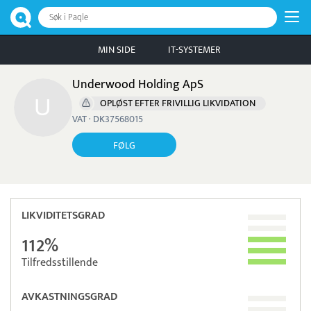
Søk i Paqle
MIN SIDE
IT-SYSTEMER
Underwood Holding ApS
OPLØST EFTER FRIVILLIG LIKVIDATION
VAT · DK37568015
FØLG
LIKVIDITETSGRAD
112%
Tilfredsstillende
AVKASTNINGSGRAD