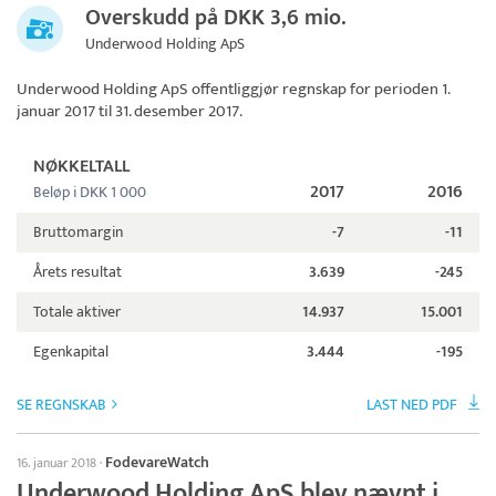
Overskudd på DKK 3,6 mio.
Underwood Holding ApS
Underwood Holding ApS
offentliggjør regnskap for perioden 1.
januar 2017 til 31. desember 2017.
NØKKELTALL
2017
2016
Beløp i DKK 1 000
Bruttomargin
-7
-11
Årets resultat
3.639
-245
Totale aktiver
14.937
15.001
Egenkapital
3.444
-195
SE REGNSKAB
LAST NED PDF
FodevareWatch
16. januar 2018
·
Underwood Holding ApS blev nævnt i