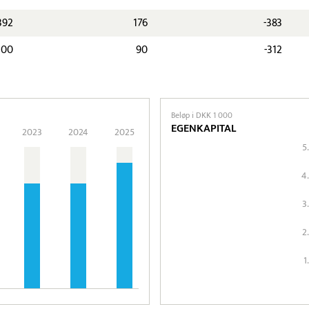
392
176
-383
300
90
-312
Beløp i DKK 1 000
EGENKAPITAL
2023
2024
2025
5
4
3
2
1