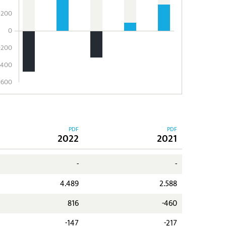
200
0
-200
-400
-600
PDF
PDF
2022
2021
-
-
4.489
2.588
816
-460
-147
-217