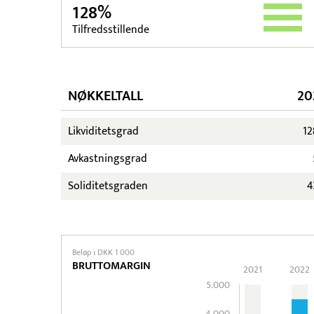
128%
Tilfredsstillende
NØKKELTALL
20
Likviditetsgrad
1
Avkastningsgrad
Soliditetsgraden
4
Beløp i DKK 1 000
BRUTTOMARGIN
2021
2022
5.000
4.000