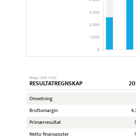
3.000
2.000
1.000
0
Beløp i DKK 1 000
RESULTATREGNSKAP
20
Omsetning
Bruttomargin
4.
Primærresultat
Netto finansposter
-