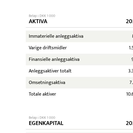
Beløp i DKK 1 000
AKTIVA
20
Immaterielle anleggsaktiva
Varige driftsmidler
1.
Finansielle anleggsaktiva
Anleggsaktiver totalt
3.
Omsetningsaktiva
7
Totale aktiver
10.
Beløp i DKK 1 000
EGENKAPITAL
20