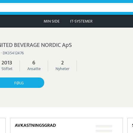
MIN SIDE
IT-SYSTEMER
ITED BEVERAGE NORDIC ApS
 · DK35412476
2013
6
2
Stiftet
Ansatte
Nyheter
FØLG
AVKASTNINGSGRAD